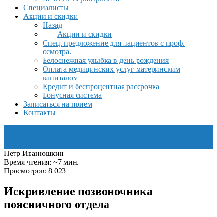
Специалисты
Акции и скидки
Назад
Акции и скидки
Спец. предложение для пациентов с проф.
осмотра.
Белоснежная улыбка в день рождения
Оплата медицинских услуг материнским
капиталом
Кредит и беспроцентная рассрочка
Бонусная система
Записаться на прием
Контакты
Петр Иванюшкин
Время чтения: ~7 мин.
Просмотров: 8 023
Искривление позвоночника
поясничного отдела