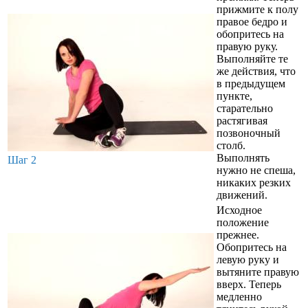
прижмите к полу
правое бедро и
обопритесь на
правую руку.
Выполняйте те
же действия, что
в предыдущем
пункте,
старательно
растягивая
позвоночный
столб.
Выполнять
Шаг 2
нужно не спеша,
никаких резких
движений.
Исходное
положение
прежнее.
Обопритесь на
левую руку и
вытяните правую
вверх. Теперь
медленно