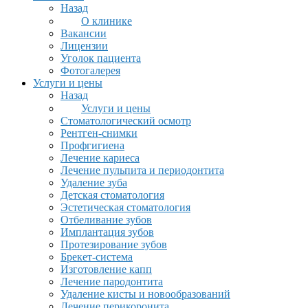
Назад
О клинике
Вакансии
Лицензии
Уголок пациента
Фотогалерея
Услуги и цены
Назад
Услуги и цены
Стоматологический осмотр
Рентген-снимки
Профгигиена
Лечение кариеса
Лечение пульпита и периодонтита
Удаление зуба
Детская стоматология
Эстетическая стоматология
Отбеливание зубов
Имплантация зубов
Протезирование зубов
Брекет-система
Изготовление капп
Лечение пародонтита
Удаление кисты и новообразований
Лечение перикоронита