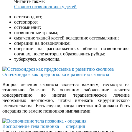
Читайте также:
Сколиоз позвоночника у детей
остеохондроз;
остеопороз;
остеомиелит;
позвоночные травмы;
смягчение тканей костей вследствие остеомаляции;
операции на позвоночнике;
операции на расположенных вблизи позвоночника
органах, после которых образовались рубцы;
туберкулез, онкология.
Остеохондроз как предпосылка к развитию сколиоза
Вопрос лечения сколиоза является важным, несмотря на
этиологию болезни. В основном заболевание лечится
консервативно, но иногда терапевтическое лечение
необходимо неотложно, чтобы избежать хирургического
вмешательства. Есть случаи, когда неотложной должна быть
операция по замене позвонков имплантами.
Восполнение тела позвонка — операция
Цены на ортопедические корсеты и корректоры осанки