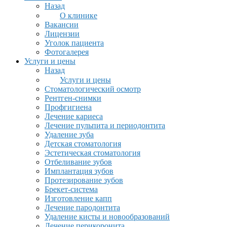
Назад
О клинике
Вакансии
Лицензии
Уголок пациента
Фотогалерея
Услуги и цены
Назад
Услуги и цены
Стоматологический осмотр
Рентген-снимки
Профгигиена
Лечение кариеса
Лечение пульпита и периодонтита
Удаление зуба
Детская стоматология
Эстетическая стоматология
Отбеливание зубов
Имплантация зубов
Протезирование зубов
Брекет-система
Изготовление капп
Лечение пародонтита
Удаление кисты и новообразований
Лечение перикоронита