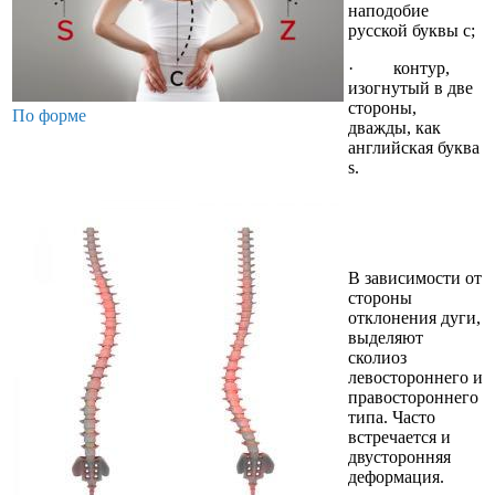
наподобие
русской буквы с;
· контур,
изогнутый в две
стороны,
По форме
дважды, как
английская буква
s.
В зависимости от
стороны
отклонения дуги,
выделяют
сколиоз
левостороннего и
правостороннего
типа. Часто
встречается и
двусторонняя
деформация.