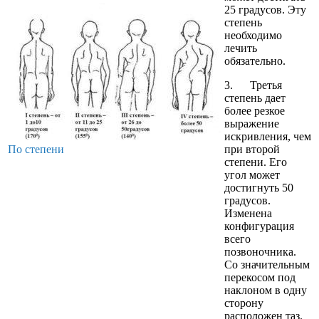
25 градусов. Эту
степень
необходимо
лечить
обязательно.
3. Третья
степень дает
более резкое
выражение
искривления, чем
По степени
при второй
степени. Его
угол может
достигнуть 50
градусов.
Изменена
конфигурация
всего
позвоночника.
Со значительным
перекосом под
наклоном в одну
сторону
расположен таз.