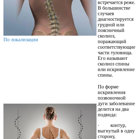
встречается реже.
В большинстве
случаев
диагностируется
грудной или
поясничный
сколиоз,
По локализации
поражающий
соответствующие
части туловища.
Его называют
сколиоз спины
или искривление
спины.
По форме
искривления
позвоночной
дуги заболевание
делится на два
подвида:
· контур,
выгнутый в одну
сторону,