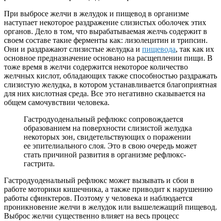
При выбросе желчи в желудок и пищевод в организме
наступает некоторое раздражение слизистых оболочек этих
органов. Дело в том, что вырабатываемая желчь содержит в
своем составе такие ферменты как: лизолецитин и трипсин.
Они и раздражают слизистые желудка и
пищевода
, так как их
основное предназначение основано на расщеплении пищи. В
тоже время в желчи содержится некоторое количество
желчных кислот, обладающих также способностью раздражать
слизистую желудка, в котором устанавливается благоприятная
для них кислотная среда. Все это негативно сказывается на
общем самочувствии человека.
Гастродуоденальный рефлюкс сопровождается
образованием на поверхности слизистой желудка
некоторых зон, свидетельствующих о поражении
ее эпителиального слоя. Это в свою очередь может
стать причиной развития в организме рефлюкс-
гастрита.
Гастродуоденальный рефлюкс может вызывать и сбои в
работе моторики кишечника, а также приводит к нарушению
работы сфинктеров. Поэтому у человека и наблюдается
проникновение желчи в желудок или вышележащий пищевод.
Выброс желчи существенно влияет на весь процесс