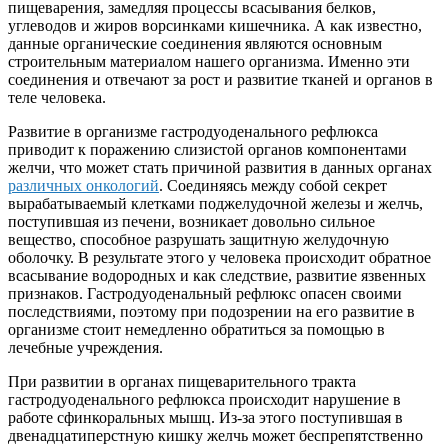
пищеварения, замедляя процессы всасывания белков,
углеводов и жиров ворсинками кишечника. А как известно,
данные органические соединения являются основным
строительным материалом нашего организма. Именно эти
соединения и отвечают за рост и развитие тканей и органов в
теле человека.
Развитие в организме гастродуоденального рефлюкса
приводит к поражению слизистой органов компонентами
желчи, что может стать причиной развития в данных органах
различных онкологий
. Соединяясь между собой секрет
вырабатываемый клетками поджелудочной железы и желчь,
поступившая из печени, возникает довольно сильное
вещество, способное разрушать защитную желудочную
оболочку. В результате этого у человека происходит обратное
всасывание водородных и как следствие, развитие язвенных
признаков. Гастродуоденальный рефлюкс опасен своими
последствиями, поэтому при подозрении на его развитие в
организме стоит немедленно обратиться за помощью в
лечебные учреждения.
При развитии в органах пищеварительного тракта
гастродуоденального рефлюкса происходит нарушение в
работе сфинкоральных мышц. Из-за этого поступившая в
двенадцатиперстную кишку желчь может беспрепятственно