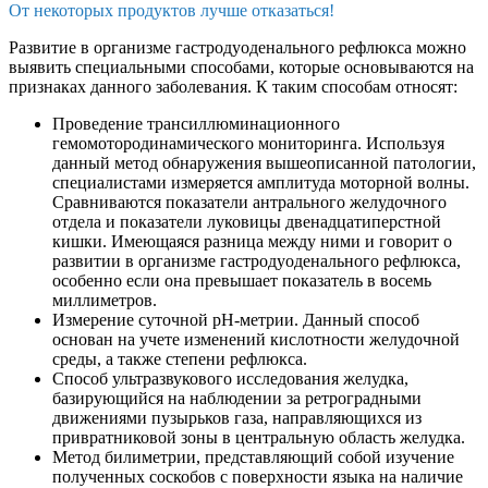
От некоторых продуктов лучше отказаться!
Развитие в организме гастродуоденального рефлюкса можно
выявить специальными способами, которые основываются на
признаках данного заболевания. К таким способам относят:
Проведение трансиллюминационного
гемомотородинамического мониторинга. Используя
данный метод обнаружения вышеописанной патологии,
специалистами измеряется амплитуда моторной волны.
Сравниваются показатели антрального желудочного
отдела и показатели луковицы двенадцатиперстной
кишки. Имеющаяся разница между ними и говорит о
развитии в организме гастродуоденального рефлюкса,
особенно если она превышает показатель в восемь
миллиметров.
Измерение суточной рН-метрии. Данный способ
основан на учете изменений кислотности желудочной
среды, а также степени рефлюкса.
Способ ультразвукового исследования желудка,
базирующийся на наблюдении за ретроградными
движениями пузырьков газа, направляющихся из
привратниковой зоны в центральную область желудка.
Метод билиметрии, представляющий собой изучение
полученных соскобов с поверхности языка на наличие