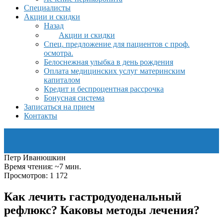
Специалисты
Акции и скидки
Назад
Акции и скидки
Спец. предложение для пациентов с проф.
осмотра.
Белоснежная улыбка в день рождения
Оплата медицинских услуг материнским
капиталом
Кредит и беспроцентная рассрочка
Бонусная система
Записаться на прием
Контакты
Петр Иванюшкин
Время чтения: ~7 мин.
Просмотров: 1 172
Как лечить гастродуоденальный
рефлюкс? Каковы методы лечения?