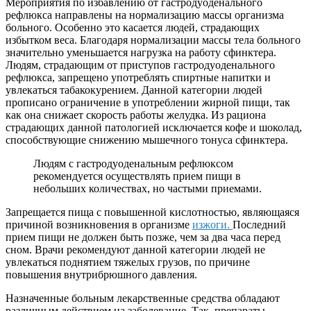
Мероприятия по избавлению от гастродуоденального
рефлюкса направлены на нормализацию массы организма
больного. Особенно это касается людей, страдающих
избытком веса. Благодаря нормализации массы тела больного
значительно уменьшается нагрузка на работу сфинктера.
Людям, страдающим от приступов гастродуоденального
рефлюкса, запрещено употреблять спиртные напитки и
увлекаться табакокурением. Данной категории людей
прописано ограничение в употреблении жирной пищи, так
как она снижает скорость работы желудка. Из рациона
страдающих данной патологией исключается кофе и шоколад,
способствующие снижению мышечного тонуса сфинктера.
Людям с гастродуоденальным рефлюксом
рекомендуется осуществлять прием пищи в
небольших количествах, но частыми приемами.
Запрещается пища с повышенной кислотностью, являющаяся
причиной возникновения в организме
изжоги.
Последний
прием пищи не должен быть позже, чем за два часа перед
сном. Врачи рекомендуют данной категории людей не
увлекаться поднятием тяжелых грузов, по причине
повышения внутрибрюшного давления.
Назначенные больным лекарственные средства обладают
различным действием на заболевание. Так, препараты