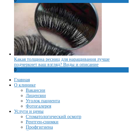
0
Какая толщина ресниц для наращивания лучше
подчеркнет ваш взгляд? Виды и описание
0
Главная
О клинике
Вакансии
Лицензии
Уголок пациента
Фотогалерея
Услуги и цены
Стоматологический осмотр
Рентген-снимки
Профгигиена