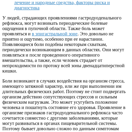
лечение и народные средства, факторы риска и
диагностика
У людей, страдающих проявлениями гастродуоденального
рефлюкса, могут возникать периодические болевые
ощущения в пупочной области. Также боль может
проявляться и
в эпигастральной зоне
. Это довольно не
приятно и ощутимо, особенно при ее нарастании.
Появляющиеся боли подобны некоторым схваткам,
периодически возникающим в данных областях. Они могут
появляться и после проведенного оперативного
вмешательства, а также, если человек страдает от
непроходимости по протоку всей зоны двенадцатиперстной
кишки.
Боли возникают в случаях воздействия на организм стресса,
имеющего затяжной характер, или же при выполнении им
длительных физических работ. Поэтому не стоит подвергать
организм действию сопутствующих стрессов и сильным
физическим нагрузкам. Это может усугубить положение
человека и пошатнуть состояние его здоровья. Проявление в
организме признаков гастродуоденального рефлюкса часто
сочетается совместно с другими заболеваниями, которые
могут развиваться в органах пищеварительной системы.
Поэтому бывает довольно сложно по данным симптомам