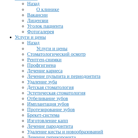
Назад
О клинике
Вакансии
Лицензии
Уголок пациента
Фотогалерея
Услуги и цены
Назад
Услуги и цены
Стоматологический осмотр
Рентген-снимки
Профгигиена
Лечение кариеса
Лечение пульпита и периодонтита
Удаление зуба
Детская стоматология
Эстетическая стоматология
Отбеливание зубов
Имплантация зубов
Протезирование зубов
Брекет-система
Изготовление капп
Лечение пародонтита
Удаление кисты и новообразований
Лечение перикоронита