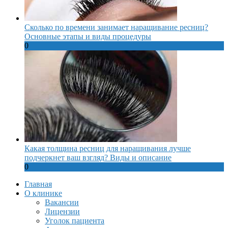
Сколько по времени занимает наращивание ресниц?
Основные этапы и виды процедуры
0
Какая толщина ресниц для наращивания лучше
подчеркнет ваш взгляд? Виды и описание
0
Главная
О клинике
Вакансии
Лицензии
Уголок пациента