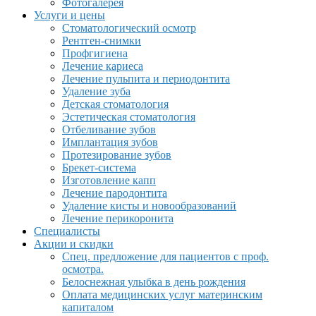
Фотогалерея
Услуги и цены
Стоматологический осмотр
Рентген-снимки
Профгигиена
Лечение кариеса
Лечение пульпита и периодонтита
Удаление зуба
Детская стоматология
Эстетическая стоматология
Отбеливание зубов
Имплантация зубов
Протезирование зубов
Брекет-система
Изготовление капп
Лечение пародонтита
Удаление кисты и новообразований
Лечение перикоронита
Специалисты
Акции и скидки
Спец. предложение для пациентов с проф.
осмотра.
Белоснежная улыбка в день рождения
Оплата медицинских услуг материнским
капиталом