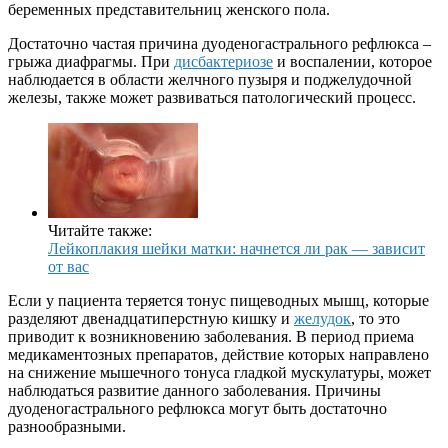
беременных представительниц женского пола.
Достаточно частая причина дуоденогастрального рефлюкса –
грыжа диафрагмы. При
дисбактериозе
и воспалении, которое
наблюдается в области желчного пузыря и поджелудочной
железы, также может развиваться патологический процесс.
Читайте также:
Лейкоплакия шейки матки: начнется ли рак — зависит
от вас
Если у пациента теряется тонус пищеводных мышц, которые
разделяют двенадцатиперстную кишку и
желудок
, то это
приводит к возникновению заболевания. В период приема
медикаментозных препаратов, действие которых направлено
на снижение мышечного тонуса гладкой мускулатуры, может
наблюдаться развитие данного заболевания. Причины
дуоденогастрального рефлюкса могут быть достаточно
разнообразными.