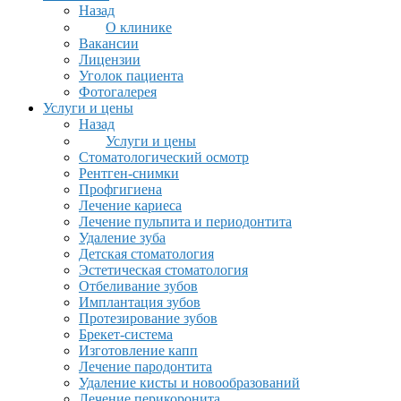
Назад
О клинике
Вакансии
Лицензии
Уголок пациента
Фотогалерея
Услуги и цены
Назад
Услуги и цены
Стоматологический осмотр
Рентген-снимки
Профгигиена
Лечение кариеса
Лечение пульпита и периодонтита
Удаление зуба
Детская стоматология
Эстетическая стоматология
Отбеливание зубов
Имплантация зубов
Протезирование зубов
Брекет-система
Изготовление капп
Лечение пародонтита
Удаление кисты и новообразований
Лечение перикоронита