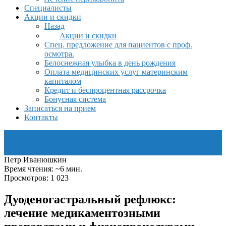
Специалисты
Акции и скидки
Назад
Акции и скидки
Спец. предложение для пациентов с проф.
осмотра.
Белоснежная улыбка в день рождения
Оплата медицинских услуг материнским
капиталом
Кредит и беспроцентная рассрочка
Бонусная система
Записаться на прием
Контакты
Петр Иванюшкин
Время чтения: ~6 мин.
Просмотров: 1 023
Дуоденогастральный рефлюкс:
лечение медикаментозными