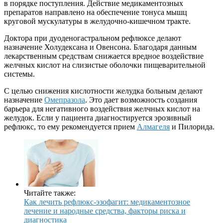
в порядке поступления. Действие медикаментозных
препаратов направлено на обеспечение тонуса мышц
круговой мускулатуры в желудочно-кишечном тракте.
Доктора при дуоденогастральном рефлюксе делают
назначение Холудексана и Овенсона. Благодаря данным
лекарственным средствам снижается вредное воздействие
желчных кислот на слизистые оболочки пищеварительной
системы.
С целью снижения кислотности желудка больным делают
назначение
Омепразола
. Это дает возможность создания
барьера для негативного воздействия желчных кислот на
желудок. Если у пациента диагностируется эрозивный
рефлюкс, то ему рекомендуется прием
Алмагеля
и Пилорида.
Читайте также:
Как лечить рефлюкс-эзофагит: медикаментозное
лечение и народные средства, факторы риска и
диагностика