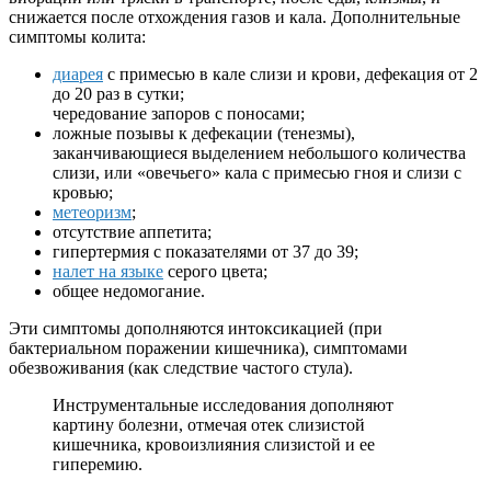
снижается после отхождения газов и кала. Дополнительные
симптомы колита:
диарея
с примесью в кале слизи и крови, дефекация от 2
до 20 раз в сутки;
чередование запоров с поносами;
ложные позывы к дефекации (тенезмы),
заканчивающиеся выделением небольшого количества
слизи, или «овечьего» кала с примесью гноя и слизи с
кровью;
метеоризм
;
отсутствие аппетита;
гипертермия с показателями от 37 до 39;
налет на языке
серого цвета;
общее недомогание.
Эти симптомы дополняются интоксикацией (при
бактериальном поражении кишечника), симптомами
обезвоживания (как следствие частого стула).
Инструментальные исследования дополняют
картину болезни, отмечая отек слизистой
кишечника, кровоизлияния слизистой и ее
гиперемию.