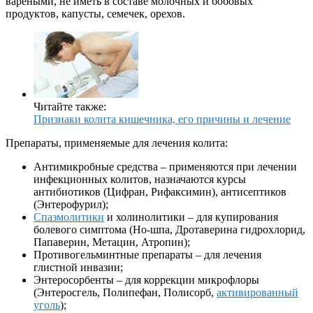
вареными, не иметь в составе молочных и бобовых
продуктов, капусты, семечек, орехов.
Читайте также:
Признаки колита кишечника, его причины и лечение
Препараты, применяемые для лечения колита:
Антимикробные средства – применяются при лечении
инфекционных колитов, назначаются курсы
антибиотиков (Цифран, Рифаксимин), антисептиков
(Энтерофурил);
Спазмолитики
и холинолитики – для купирования
болевого симптома (Но-шпа, Дротаверина гидрохлорид,
Папаверин, Метацин, Атропин);
Противогельминтные препараты – для лечения
глистной инвазии;
Энтеросорбенты – для коррекции микрофлоры
(Энтеросгель, Полипефан, Полисорб,
активированный
уголь
);