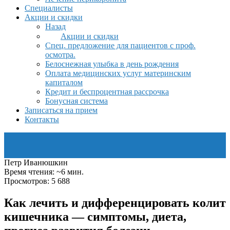
Специалисты
Акции и скидки
Назад
Акции и скидки
Спец. предложение для пациентов с проф.
осмотра.
Белоснежная улыбка в день рождения
Оплата медицинских услуг материнским
капиталом
Кредит и беспроцентная рассрочка
Бонусная система
Записаться на прием
Контакты
Петр Иванюшкин
Время чтения: ~6 мин.
Просмотров: 5 688
Как лечить и дифференцировать колит
кишечника — симптомы, диета,