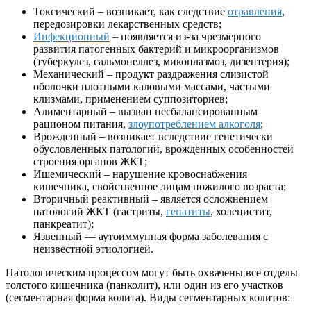
Токсический – возникает, как следствие
отравления
,
передозировки лекарственных средств;
Инфекционный
– появляется из-за чрезмерного
развития патогенных бактерий и микроорганизмов
(туберкулез, сальмонеллез, микоплазмоз, дизентерия);
Механический – продукт раздражения слизистой
оболочки плотными каловыми массами, частыми
клизмами, применением суппозиториев;
Алиментарный – вызван несбалансированным
рационом питания,
злоупотреблением алкоголя
;
Врожденный – возникает вследствие генетически
обусловленных патологий, врожденных особенностей
строения органов ЖКТ;
Ишемический – нарушение кровоснабжения
кишечника, свойственное лицам пожилого возраста;
Вторичный реактивный – является осложнением
патологий ЖКТ (гастриты,
гепатиты
, холецистит,
панкреатит);
Язвенный — аутоиммунная форма заболевания с
неизвестной этиологией.
Патологическим процессом могут быть охвачены все отделы
толстого кишечника (панколит), или один из его участков
(сегментарная форма колита). Виды сегментарных колитов: