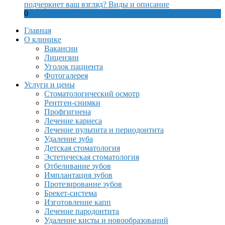
подчеркнет ваш взгляд? Виды и описание
0
Главная
О клинике
Вакансии
Лицензии
Уголок пациента
Фотогалерея
Услуги и цены
Стоматологический осмотр
Рентген-снимки
Профгигиена
Лечение кариеса
Лечение пульпита и периодонтита
Удаление зуба
Детская стоматология
Эстетическая стоматология
Отбеливание зубов
Имплантация зубов
Протезирование зубов
Брекет-система
Изготовление капп
Лечение пародонтита
Удаление кисты и новообразований