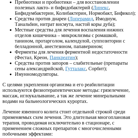
Пребиотики и пробиотики – для восстановлении
полезных лакто- и бифидобактерий (
Линекс
,
Бифидумбактерин, Колибактерин, Нормобакт, Бификол);
Средства против диареи (
Лоперамид
, Имодиум,
Танальбин, нитрат висмута, настой коры дуба);
Местные средства для лечения воспаления нижних
отделов кишечника – микроклизмы с ромашкой,
танином, протарголом, календулой, суппозитории с
белладонной, анестезином, папаверином;
Ферменты для лечения ферментной недостаточности
(Фестал, Креон,
Панкреатин
);
Средства против запоров – слабительные (препараты
сены александрийской,
Гутталакс
, Сорбит);
Имунномодуляторы.
С целями укрепления организма и его реабилитации
используются физиотерапевтические методы: грязелечение,
массаж, иглоукалывание, а так же лечение минеральными
водами на бальнеологических курортах.
Лечение язвенного колита стоит отдельной строкой среди
применяемых схем лечения. Это длительная многоплановая
терапия, проводимая исключительно в стационаре, с
применением сложных препаратов с многочисленными
побочными эффектами: