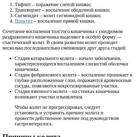
Тифлит – поражение слепой кишки;
Трансверзит – воспаление ободочной кишки;
Сигмоидит – колит сигмовидной кишки;
Проктит
– воспаление прямой кишки.
Сочетание воспаления толстого кишечника с синдромом
раздраженного кишечника выделяют в особую форму —
спастический колит. В своем развитии колит проходит
несколько последовательно сменяющих друг друга стадий:
Стадия катарального колита – начало заболевания,
характеризующееся воспалением слизистой оболочки
кишечника.
Стадия фибринозного колита – воспаление проникает в
глубже расположенные слои, поражаются кровеносные
сосуды, появляются некротизированные участки.
Стадия язвенного колита – на стенках кишечника
возникают участки изъязвления.
Чтобы колит не прогрессировал, следует
установить и устранить причину колита и
провести действенное лечение под руководством
гастроэнтеролога.
Причины колита