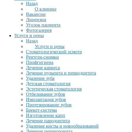
Назад
О клинике
Вакансии
Лицензии
Уголок пациента
Фотогалерея
Услуги и цены
Назад
Услуги и цены
Стоматологический осмотр
Рентген-снимки
Профгигиена
Лечение кариеса
Лечение пульпита и периодонтита
Удаление зуба
Детская стоматология
Эстетическая стоматология
Отбеливание зубов
Имплантация зубов
Протезирование зубов
Брекет-система
Изготовление капп
Лечение пародонтита
Удаление кисты и новообразований
Лечение перикоронита