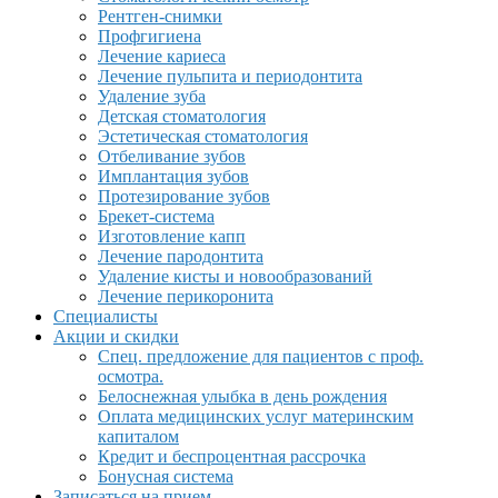
Рентген-снимки
Профгигиена
Лечение кариеса
Лечение пульпита и периодонтита
Удаление зуба
Детская стоматология
Эстетическая стоматология
Отбеливание зубов
Имплантация зубов
Протезирование зубов
Брекет-система
Изготовление капп
Лечение пародонтита
Удаление кисты и новообразований
Лечение перикоронита
Специалисты
Акции и скидки
Спец. предложение для пациентов с проф.
осмотра.
Белоснежная улыбка в день рождения
Оплата медицинских услуг материнским
капиталом
Кредит и беспроцентная рассрочка
Бонусная система
Записаться на прием