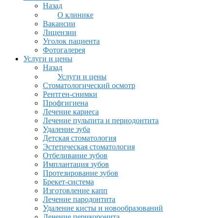
Назад
О клинике
Вакансии
Лицензии
Уголок пациента
Фотогалерея
Услуги и цены
Назад
Услуги и цены
Стоматологический осмотр
Рентген-снимки
Профгигиена
Лечение кариеса
Лечение пульпита и периодонтита
Удаление зуба
Детская стоматология
Эстетическая стоматология
Отбеливание зубов
Имплантация зубов
Протезирование зубов
Брекет-система
Изготовление капп
Лечение пародонтита
Удаление кисты и новообразований
Лечение перикоронита