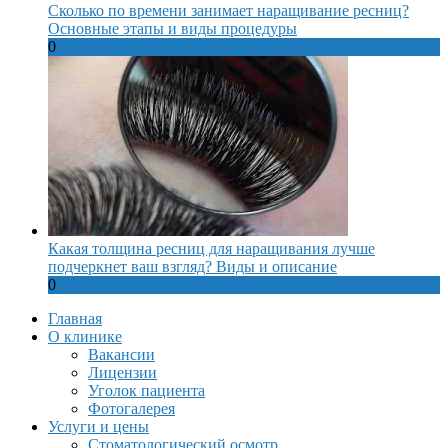
Сколько по времени занимает наращивание ресниц?
Основные этапы и виды процедуры
0
Какая толщина ресниц для наращивания лучше
подчеркнет ваш взгляд? Виды и описание
0
Главная
О клинике
Вакансии
Лицензии
Уголок пациента
Фотогалерея
Услуги и цены
Стоматологический осмотр