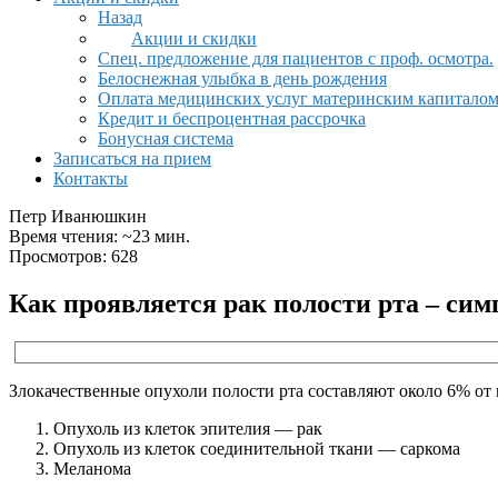
Назад
Акции и скидки
Спец. предложение для пациентов с проф. осмотра.
Белоснежная улыбка в день рождения
Оплата медицинских услуг материнским капитало
Кредит и беспроцентная рассрочка
Бонусная система
Записаться на прием
Контакты
Петр Иванюшкин
Время чтения: ~23 мин.
Просмотров: 628
Как проявляется рак полости рта – си
Злокачественные опухоли полости рта составляют около 6% от
Опухоль из клеток эпителия — рак
Опухоль из клеток соединительной ткани — саркома
Меланома