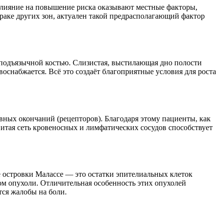
е влияние на повышение риска оказывают местные факторы,
аке других зон, актуален такой предрасполагающий фактор
 подъязычной костью. Слизистая, выстилающая дно полости
оснабжается. Всё это создаёт благоприятные условия для роста
вных окончаний (рецепторов). Благодаря этому пациенты, как
итая сеть кровеносных и лимфатических сосудов способствует
е островки Малассе — это остатки эпителиальных клеток
ом опухоли. Отличительная особенность этих опухолей
тся жалобы на боли.