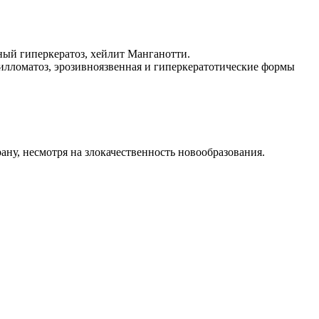
ный гиперкератоз, хейлит Манганотти.
илломатоз, эрозивноязвенная и гиперкератотические формы
рану, несмотря на злокачественность новообразования.