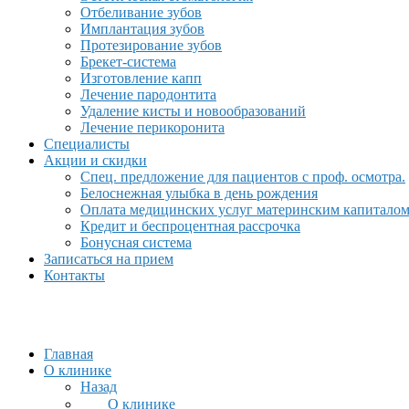
Отбеливание зубов
Имплантация зубов
Протезирование зубов
Брекет-система
Изготовление капп
Лечение пародонтита
Удаление кисты и новообразований
Лечение перикоронита
Специалисты
Акции и скидки
Спец. предложение для пациентов с проф. осмотра.
Белоснежная улыбка в день рождения
Оплата медицинских услуг материнским капитало
Кредит и беспроцентная рассрочка
Бонусная система
Записаться на прием
Контакты
Главная
О клинике
Назад
О клинике