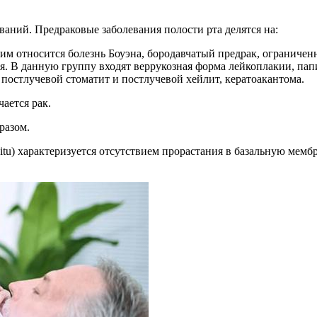
аний. Предраковые заболевания полости рта делятся на:
им относится болезнь Боуэна, бородавчатый предрак, ограничен
я. В данную группу входят веррукозная форма лейкоплакии, пап
 постлучевой стоматит и постлучевой хейлит, кератоакантома.
ается рак.
разом.
 situ) характеризуется отсутствием прорастания в базальную мемб