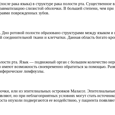
 (после рака языка) в структуре рака полости рта. Существенно
авматизацию слизистой оболочки. В большей степени, чем при р
краями поврежденных зубов.
а. Дно ротовой полости образовано структурами между языком и
й соединительной ткани и клетчатки. Данная область богато кров
олости рта. Язык — подвижный орган с большим количество нер
 имеют возможность своевременно обратиться за помощью. Разв
риферические лимфоузлы.
олочки, или из эпителиальных островков Малассе. Эпителиальны
являют, но при неблагоприятных условиях могут стать источник
оста опухоли подвергаются ее воздействию, у пациента появляю