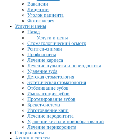
Вакансии
Лицензии
Уголок пациента
Фотогалерея
Услуги и цены
Назад
Услуги и цены
Стоматологический осмотр
Рентген-снимки
Профгигиена
Лечение кариеса
Лечение пульпита и периодонтита
Удаление зуба
Детская стоматология
Эстетическая стоматология
Отбеливание зубов
Имплантация зубов
Протезирование зубов
Брекет-система
Изготовление капп
Лечение пародонтита
Удаление кисты и новообразований
Лечение перикоронита
Специалисты
Акции и скидки