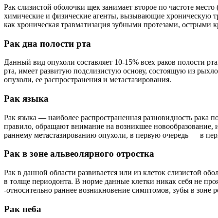
Рак слизистой оболочки щек занимает второе по частоте место
химические и физические агенты, вызывающие хроническую тр
как хроническая травматизация зубными протезами, острыми 
Рак дна полости рта
Данный вид опухоли составляет 10-15% всех раков полости рт
рта, имеет развитую подслизистую основу, состоящую из рыхло
опухоли, ее распространения и метастазирования.
Рак языка
Рак языка — наиболее распространенная разновидность рака п
правило, обращают внимание на возникшее новообразование, и
раннему метастазированию опухоли, в первую очередь — в пе
Рак в зоне альвеолярного отростка
Рак в данной области развивается или из клеток слизистой об
в толще периодонта. В норме данные клетки никак себя не про
-относительно раннее возникновение симптомов, зубы в зоне р
Рак неба