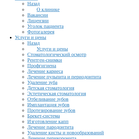
Назад
О клинике
Вакансии
Лицензии
Уголок пациента
Фотогалерея
Услуги и цены
Назад
Услуги и цены
Стоматологический осмотр
Рентген-снимки
Профгигиена
Лечение кариеса
Лечение пульпита и периодонтита
Удаление зуба
Детская стоматология
Эстетическая стоматология
Отбеливание зубов
Имплантация зубов
Протезирование зубов
Брекет-система
Изготовление капп
Лечение пародонтита
Удаление кисты и новообразований
Лечение перикоронита