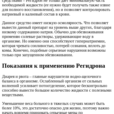
средствами – Регидрон не только дает минимальную часть
необходимой жидкости (ее нужно будет получать также извне
для полного восстановления), но и позволяет контролировать
натриевый и калиевый состав в крови.
Данное средство имеет низкую осмолярность. Что позволяет
вывести данный препарат на уровень выше других, благодаря
низкому содержанию натрия. Обычно для обезвоживания
применяю солевые растворы, удерживающие воду в
организме. Но именно они способствуют гипернатриемии,
которая чревата сонливостью, потерей сознания, вплоть до
комы. Конечно, подобные серьезные нарушения возможны
только при запущенном обезвоживании.
Показания к применению Регидрона
Диарея и рвота – главные нарушители водно-щелочного
баланса в организме. Ослабленный организм от сильных
волнений усиливает потоотделение, которое бесконтрольно
способно вывести большое количество жидкости с полезными
веществами.
Уменьшение веса больного в тяжелых случаях может быть
более 10%, это достаточно опасно для жизни, поэтому важно
начать вовремя принимать серьезные меры по