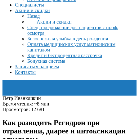
Специалисты
Акции и скидки
Назад
Акции и скидки
Спец. предложение для пациентов с проф.
осмотра.
Белоснежная улыбка в день рождения
Оплата медицинских услуг материнским
капиталом
Кредит и беспроцентная рассрочка
Бонусная система
Записаться на прием
Контакты
Петр Иванюшкин
Время чтения: ~8 мин.
Просмотров: 12 681
Как разводить Регидрон при
отравлении, диарее и интоксикации