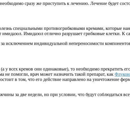
еобходимо сразу же приступить к лечению. Лечение будет состоя
олезнь специальными противогрибковыми кремами, которые нан
ует имидазол. Имидазол отлично разрушает грибковые клетки. К
 за исключением индивидуальной непереносимости компонентов.
 (а у всех кремов они одинаковые), то необходимо прекратить е
а не помогли, врач может назначить такой препарат, как
Флукон
состоит в том, что его действие направлено на уничтожение фе
чины за две недели, но при условии, что будут соблюдаться все