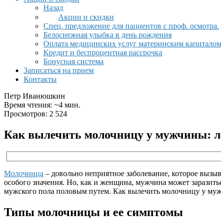
Назад
Акции и скидки
Спец. предложение для пациентов с проф. осмотра.
Белоснежная улыбка в день рождения
Оплата медицинских услуг материнским капитало
Кредит и беспроцентная рассрочка
Бонусная система
Записаться на прием
Контакты
Петр Иванюшкин
Время чтения: ~4 мин.
Просмотров: 2 524
Как вылечить молочницу у мужчины: л
Молочница
– довольно неприятное заболевание, которое вызы
особого значения. Но, как и женщина, мужчина может заразить
мужского пола половым путем. Как вылечить молочницу у му
Типы молочницы и ее симптомы