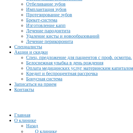
Отбеливание зубов
Имплантация зубов
Протезирование зубов
Брекет-система
Изготовление капп
Лечение пародонтита
Удаление кисты и новообразований
Лечение перикоронита
Специалисты
Акции и скидки
Спец. предложение для пациентов с проф. осмотра.
Белоснежная улыбка в день рождения
Оплата медицинских услуг материнским капитало
Кредит и беспроцентная рассрочка
Бонусная система
Записаться на прием
Контакты
Главная
О клинике
Назад
О клинике