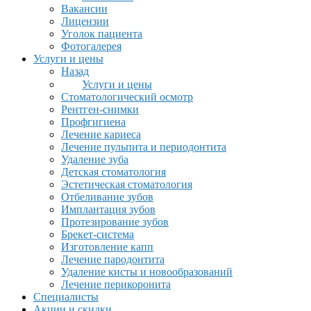
Вакансии
Лицензии
Уголок пациента
Фотогалерея
Услуги и цены
Назад
Услуги и цены
Стоматологический осмотр
Рентген-снимки
Профгигиена
Лечение кариеса
Лечение пульпита и периодонтита
Удаление зуба
Детская стоматология
Эстетическая стоматология
Отбеливание зубов
Имплантация зубов
Протезирование зубов
Брекет-система
Изготовление капп
Лечение пародонтита
Удаление кисты и новообразований
Лечение перикоронита
Специалисты
Акции и скидки