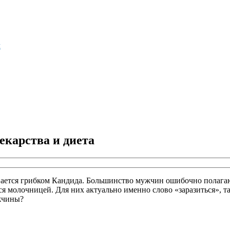
м
екарства и диета
вается грибком Кандида. Большинство мужчин ошибочно полагают
ся молочницей. Для них актуально именно слово «заразиться», та
жчины?