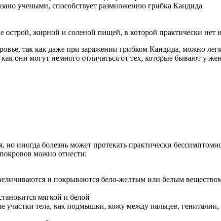
казано учеными, способствует размножению грибка Кандида
е острой, жирной и соленой пищей, в которой практически нет
ровье, так как даже при заражении грибком Кандида, можно ле
 как они могут немного отличаться от тех, которые бывают у 
я, но иногда болезнь может протекать практически бессимптомн
покровов можно отнести:
величиваются и покрываются бело-желтым или белым веществом
 становится мягкой и белой
е участки тела, как подмышки, кожу между пальцев, гениталии, 