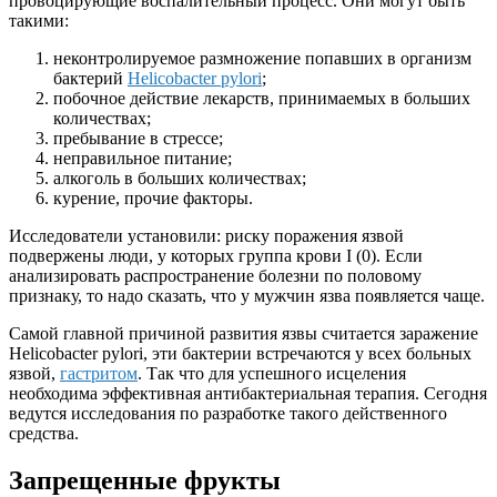
провоцирующие воспалительный процесс. Они могут быть
такими:
неконтролируемое размножение попавших в организм
бактерий
Helicobacter pylori
;
побочное действие лекарств, принимаемых в больших
количествах;
пребывание в стрессе;
неправильное питание;
алкоголь в больших количествах;
курение, прочие факторы.
Исследователи установили: риску поражения язвой
подвержены люди, у которых группа крови I (0). Если
анализировать распространение болезни по половому
признаку, то надо сказать, что у мужчин язва появляется чаще.
Самой главной причиной развития язвы считается заражение
Helicobacter pylori, эти бактерии встречаются у всех больных
язвой,
гастритом
. Так что для успешного исцеления
необходима эффективная антибактериальная терапия. Сегодня
ведутся исследования по разработке такого действенного
средства.
Запрещенные фрукты