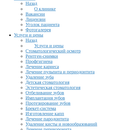
Назад
О клинике
Вакансии
Лицензии
Уголок пациента
Фотогалерея
Услуги и цены
Назад
Услуги и цены
Стоматологический осмотр
Рентген-снимки
Профгигиена
Лечение кариеса
Лечение пульпита и периодонтита
Удаление зуба
Детская стоматология
Эстетическая стоматология
Отбеливание зубов
Имплантация зубов
Протезирование зубов
Брекет-система
Изготовление капп
Лечение пародонтита
Удаление кисты и новообразований
Лечение перикоронита