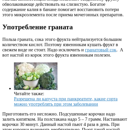
обволакивающе действовать на слизистую. Богатое
содержание калия в банане помогает восстановить потери
этого микроэлемента после приема мочегонных препаратов.
Употребление граната
Польза граната, сока этого фрукта нейтрализуется большим
количеством кислот. Поэтому язвенникам кушать фрукт в
свежем виде не стоит. Надо исключить и
гранатовый сок
. А
вот настой из корок этого фрукта язвенникам полезен.
Читайте также:
Разрешена ли капуста при панкреатите, какие сорта
можно употреблять при этом заболевании
Приготовить его несложно. Подсушенные корочки надо
залить кипятком. На полстакана надо 5 – 7 грамм. Настаивают
корочки 30 минут. Данный настой пьют 4 раза в день. При
этом корочки вынимать необязательно. Пьют такой настой