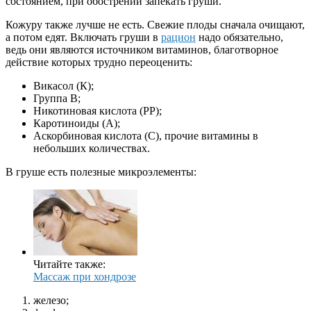
состоянием, при обострении запекать груши.
Кожуру также лучше не есть. Свежие плоды сначала очищают,
а потом едят. Включать груши в
рацион
надо обязательно,
ведь они являются источником витаминов, благотворное
действие которых трудно переоценить:
Викасол (К);
Группа В;
Никотиновая кислота (РР);
Каротиноиды (А);
Аскорбиновая кислота (С), прочие витамины в
небольших количествах.
В груше есть полезные микроэлементы:
Читайте также:
Массаж при хондрозе
железо;