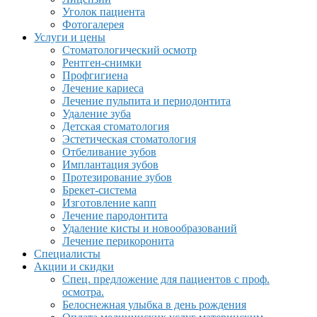
Уголок пациента
Фотогалерея
Услуги и цены
Стоматологический осмотр
Рентген-снимки
Профгигиена
Лечение кариеса
Лечение пульпита и периодонтита
Удаление зуба
Детская стоматология
Эстетическая стоматология
Отбеливание зубов
Имплантация зубов
Протезирование зубов
Брекет-система
Изготовление капп
Лечение пародонтита
Удаление кисты и новообразований
Лечение перикоронита
Специалисты
Акции и скидки
Спец. предложение для пациентов с проф.
осмотра.
Белоснежная улыбка в день рождения