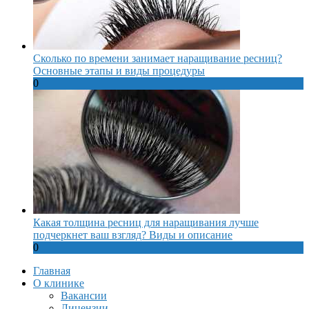
Сколько по времени занимает наращивание ресниц?
Основные этапы и виды процедуры
0
Какая толщина ресниц для наращивания лучше
подчеркнет ваш взгляд? Виды и описание
0
Главная
О клинике
Вакансии
Лицензии