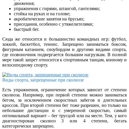
движения;
упражнения с гирями, штангой, гантелями;
стойка на руках и на голове;
акробатические занятия на брусьях;
приседания, особенно с утяжелителями;
быстрый бег.
Сюда же относится и большинство командных игр: футбол,
хоккей, баскетбол, теннис. Запрещено заниматься боксом,
фигурным катанием, сноубордом и другими видами спорта,
где позвоночник подвергается большим нагрузкам. В полной
мере такой запрет относится к спортивным танцам, конному и
велосипедному спорту.
Виды спорта, запрещенные при сколиозе
Есть упражнения, ограничение которых зависит от степени
сколиоза. Например, при первой степени можно заниматься
бегом, за исключением скоростных забегов и длительных
кроссов. При второй степени бег тоже разрешен, но только на
небольшие дистанции и с умеренной скоростью, самый
оптимальный вариант – бег трусцой или на месте. Тем, у кого
диагностирован сколиоз 3 или 4 степени, бегать
категорически запрещено.