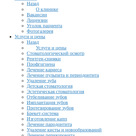
Назад
О клинике
Вакансии
Лицензии
Уголок пациента
Фотогалерея
Услуги и цены
Назад
Услуги и цены
Стоматологический осмотр
Рентген-снимки
Профгигиена
Лечение кариеса
Лечение пульпита и периодонтита
Удаление зуба
Детская стоматология
Эстетическая стоматология
Отбеливание зубов
Имплантация зубов
Протезирование зубов
Брекет-система
Изготовление капп
Лечение пародонтита
Удаление кисты и новообразований
Лечение перикоронита