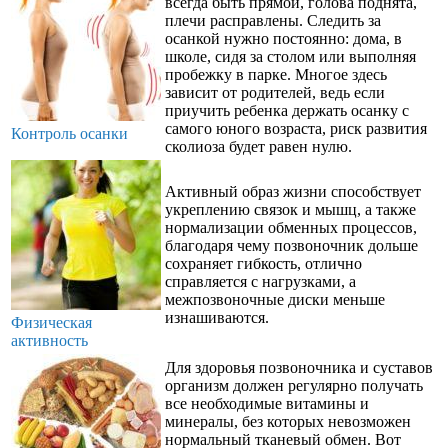
всегда быть прямой, голова поднята,
плечи расправлены. Следить за
осанкой нужно постоянно: дома, в
школе, сидя за столом или выполняя
пробежку в парке. Многое здесь
зависит от родителей, ведь если
приучить ребенка держать осанку с
самого юного возраста, риск развития
Контроль осанки
сколиоза будет равен нулю.
Активный образ жизни способствует
укреплению связок и мышц, а также
нормализации обменных процессов,
благодаря чему позвоночник дольше
сохраняет гибкость, отлично
справляется с нагрузками, а
межпозвоночные диски меньше
изнашиваются.
Физическая
активность
Для здоровья позвоночника и суставов
организм должен регулярно получать
все необходимые витамины и
минералы, без которых невозможен
нормальный тканевый обмен. Вот