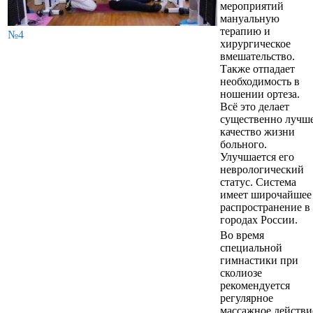
мероприятий
мануальную
терапию и
№4
хирургическое
вмешательство.
Также отпадает
необходимость в
ношении ортеза.
Всё это делает
существенно лучш
качество жизни
больного.
Улучшается его
неврологический
статус. Система
имеет широчайшее
распространение в
городах России.
Во время
специальной
гимнастики при
сколиозе
рекомендуется
регулярное
массажное действи