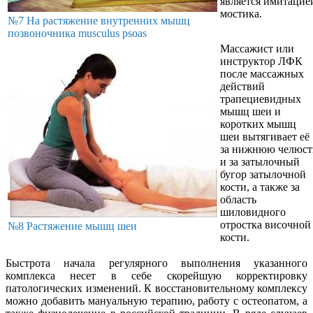
является имитацие
мостика.
№7 На растяжение внутренних мышц
позвоночника musculus psoas
Массажист или
инструктор ЛФК
после массажных
действий
трапециевидных
мышц шеи и
коротких мышц
шеи вытягивает её
за нижнюю челюст
и за затылочный
бугор затылочной
кости, а также за
область
шиловидного
отростка височной
№8 Растяжение мышц шеи
кости.
Быстрота начала регулярного выполнения указанного
комплекса несет в себе скорейшую корректировку
патологических изменений. К восстановительному комплексу
можно добавить мануальную терапию, работу с остеопатом, а