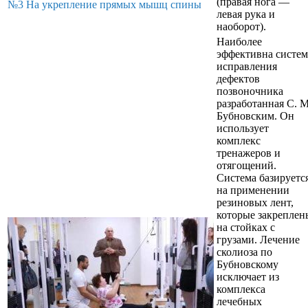
(правая нога —
№3 На укрепление прямых мышц спины
левая рука и
наоборот).
Наиболее
эффективна систем
исправления
дефектов
позвоночника
разработанная С. М
Бубновским. Он
использует
комплекс
тренажеров и
отягощений.
Система базируетс
на применении
резиновых лент,
которые закреплен
на стойках с
грузами. Лечение
сколиоза по
Бубновскому
исключает из
комплекса
лечебных