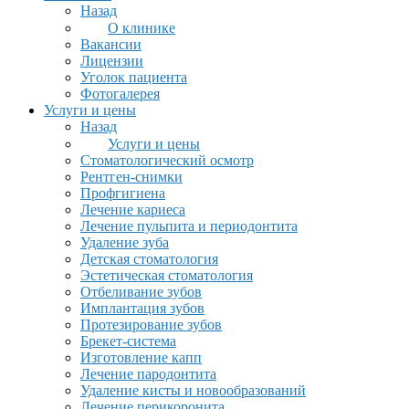
Назад
О клинике
Вакансии
Лицензии
Уголок пациента
Фотогалерея
Услуги и цены
Назад
Услуги и цены
Стоматологический осмотр
Рентген-снимки
Профгигиена
Лечение кариеса
Лечение пульпита и периодонтита
Удаление зуба
Детская стоматология
Эстетическая стоматология
Отбеливание зубов
Имплантация зубов
Протезирование зубов
Брекет-система
Изготовление капп
Лечение пародонтита
Удаление кисты и новообразований
Лечение перикоронита