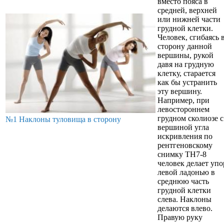
вместо пояса в
средней, верхней
или нижней части
грудной клетки.
Человек, сгибаясь 
сторону данной
вершины, рукой
давя на грудную
клетку, старается
как бы устранить
эту вершину.
Например, при
левостороннем
грудном сколиозе с
№1 Наклоны туловища в сторону
вершиной угла
искривления по
рентгеновскому
снимку TH7-8
человек делает упо
левой ладонью в
среднюю часть
грудной клетки
слева. Наклоны
делаются влево.
Правую руку