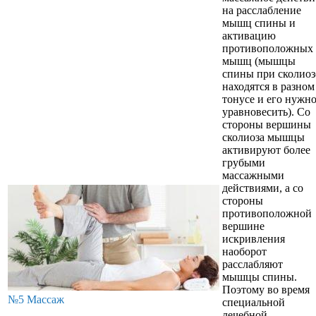
на расслабление
мышц спины и
активацию
противоположных
мышц (мышцы
спины при сколиоз
находятся в разном
тонусе и его нужн
уравновесить). Со
стороны вершины
сколиоза мышцы
активируют более
грубыми
массажными
действиями, а со
стороны
противоположной
вершине
искривления
наоборот
расслабляют
мышцы спины.
Поэтому во время
№5 Массаж
специальной
лечебной