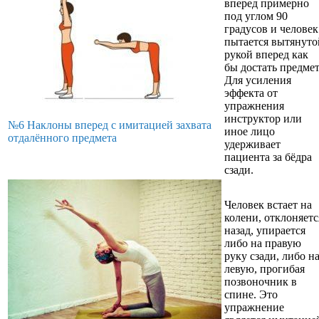
вперед примерно
под углом 90
градусов и человек
пытается вытянуто
рукой вперед как
бы достать предмет
Для усиления
эффекта от
упражнения
инструктор или
№6 Наклоны вперед с имитацией захвата
иное лицо
отдалённого предмета
удерживает
пациента за бёдра
сзади.
Человек встает на
колени, отклоняетс
назад, упирается
либо на правую
руку сзади, либо н
левую, прогибая
позвоночник в
спине. Это
упражнение