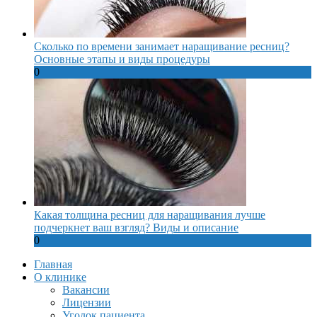
Сколько по времени занимает наращивание ресниц?
Основные этапы и виды процедуры
0
Какая толщина ресниц для наращивания лучше
подчеркнет ваш взгляд? Виды и описание
0
Главная
О клинике
Вакансии
Лицензии
Уголок пациента