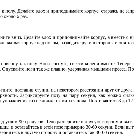
к полу. Делайте вдох и приподнимайте корпус, стараясь не зап
 около 6 раз.
ните вниз. Делайте вдох и приподнимайте корпус, а вместе с н
держивая корпус над полом, разведите руки в стороны и опять отв
повернуть к полу. Ноги согнуть, свести колени вместе. Теперь 
. Опускайте ноги так же плавно, удерживая мышцами пресса. Пов
гните, поставив ступни на некотором расстоянии друг от друга
рхности. Зафиксируйте позу на пару секунд, как можно силь
 упражнения таз не должен касаться пола. Повторяют от 8 до 12 
д углом 90 градусов. Тело разверните в другую сторону и вытя
шцы и оставайтесь в этой позе примерно 30-60 секунд. Если вы
ернитесь в другую сторону и оставайтесь так 30-60 секунд.