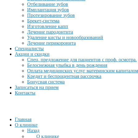
Отбеливание зубов
Имплантация зубов
Протезирование зубов
Брекет-система
Изготовление капп
Лечение пародонтита
Удаление кисты и новообразований
Лечение перикоронита
Специалисты
Акции и скидки
Спец. предложение для пациентов с проф. осмотра.
Белоснежная улыбка в день рождения
Оплата медицинских услуг материнским капитало
Кредит и беспроцентная рассрочка
Бонусная система
Записаться на прием
Контакты
Главная
О клинике
Назад
О клинике