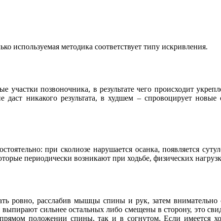
ько используемая методика соответствует типу искривления.
ые участки позвоночника, в результате чего происходит укреп
 не даст никакого результата, в худшем – спровоцирует нов
тоятельно: при сколиозе нарушается осанка, появляется сутул
оторые периодически возникают при ходьбе, физических нагрузк
тать ровно, расслабив мышцы спины и рук, затем внимательно
 выпирают сильнее остальных либо смещены в сторону, это свид
 прямом положении спины, так и в согнутом. Если имеется хо