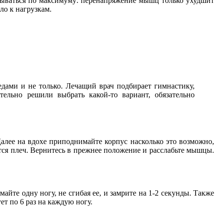
адываться по максимуму: перенапряжение мышц только ухудшит
ло к нагрузкам.
дами и не только. Лечащий врач подбирает гимнастику,
тельно решили выбрать какой-то вариант, обязательно
Далее на вдохе приподнимайте корпус насколько это возможно,
тся плеч. Вернитесь в прежнее положение и расслабьте мышцы.
йте одну ногу, не сгибая ее, и замрите на 1-2 секунды. Также
т по 6 раз на каждую ногу.