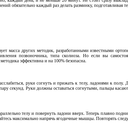
рно, каждый день, и не меньше 20 минут. Не стоит сразу выкл
ений обязательно каждый раз делать разминку, подготавливая те
ует масса других методик, разработанными известными ортопе
ривления позвоночника, типа сколиоза. Но если вы самостоя
 методика эффективна и на 100% безопасна.
слабиться, руки согнуть и прижать к телу, ладонями к полу. 
 пару секунд. Руки должны оставаться согнутыми, пальцы касаю
аллельно телу и повернуть ладони вверх. Теперь плавно поднима
айтесь максимально напрячь ягодичные мышцы. Повторять следуе