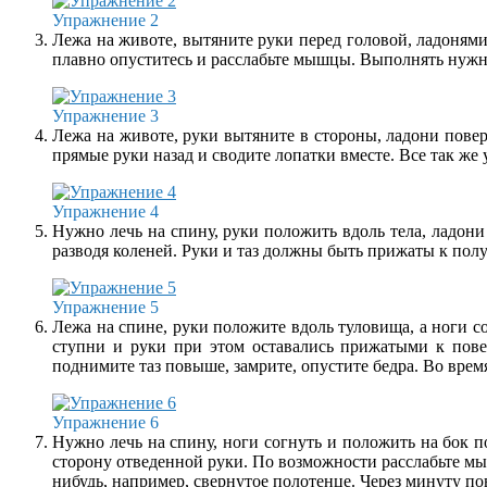
Упражнение 2
Лежа на животе, вытяните руки перед головой, ладонями 
плавно опуститесь и расслабьте мышцы. Выполнять нужно
Упражнение 3
Лежа на животе, руки вытяните в стороны, ладони повер
прямые руки назад и сводите лопатки вместе. Все так же у
Упражнение 4
Нужно лечь на спину, руки положить вдоль тела, ладони 
разводя коленей. Руки и таз должны быть прижаты к полу
Упражнение 5
Лежа на спине, руки положите вдоль туловища, а ноги со
ступни и руки при этом оставались прижатыми к пове
поднимите таз повыше, замрите, опустите бедра. Во время
Упражнение 6
Нужно лечь на спину, ноги согнуть и положить на бок по
сторону отведенной руки. По возможности расслабьте мы
нибудь, например, свернутое полотенце. Через минуту пов