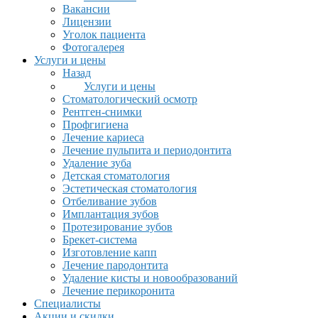
Вакансии
Лицензии
Уголок пациента
Фотогалерея
Услуги и цены
Назад
Услуги и цены
Стоматологический осмотр
Рентген-снимки
Профгигиена
Лечение кариеса
Лечение пульпита и периодонтита
Удаление зуба
Детская стоматология
Эстетическая стоматология
Отбеливание зубов
Имплантация зубов
Протезирование зубов
Брекет-система
Изготовление капп
Лечение пародонтита
Удаление кисты и новообразований
Лечение перикоронита
Специалисты
Акции и скидки