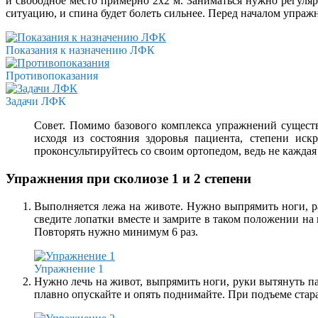
и свободное место примерно 2х2 м. Заниматься нужно регуля
ситуацию, и спина будет болеть сильнее. Перед началом упражн
Показания к назначению ЛФК
Противопоказания
Задачи ЛФК
Совет. Помимо базового комплекса упражнений существ
исходя из состояния здоровья пациента, степени иск
проконсультируйтесь со своим ортопедом, ведь не каждая
Упражнения при сколиозе 1 и 2 степени
Выполняется лежа на животе. Нужно выпрямить ноги, рас
сведите лопатки вместе и замрите в таком положении на
Повторять нужно минимум 6 раз.
Упражнение 1
Нужно лечь на живот, выпрямить ноги, руки вытянуть пар
плавно опускайте и опять поднимайте. При подъеме стар