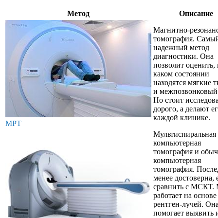
Метод
Описание
Магнитно-резонан
томография. Самы
надежный метод
диагностики. Она
позволит оценить, 
каком состоянии
находятся мягкие 
и межпозвонковый 
Но стоит исследов
дорого, а делают ег
каждой клинике.
МРТ
Мультиспиральная
компьютерная
томография и обыч
компьютерная
томография. После
менее достоверна, 
сравнить с МСКТ
работает на основе
рентген-лучей. Он
помогает выявить 