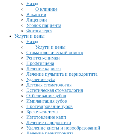
Назад
О клинике
Вакансии
Лицензии
Уголок пациента
Фотогалерея
Услуги и цены
Назад
Услуги и цены
Стоматологический осмотр
Рентген-снимки
Профгигиена
Лечение кариеса
Лечение пульпита и периодонтита
Удаление зуба
Детская стоматология
Эстетическая стоматология
Отбеливание зубов
Имплантация зубов
Протезирование зубов
Брекет-система
Изготовление капп
Лечение пародонтита
Удаление кисты и новообразований
Лечение перикоронита