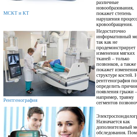
различные
новообразования,
МСКТ и КТ
покажет степень
нарушения процес
кровообращения.
Недостаточно
информативный ме
так как не
продемонстрирует
изменения мягких
тканей – только
позвонков, а также
покажет изменения
структуре костей. 
рентгенография п
определить причи
появления грыжи 
например, травму
Рентгенография
сегментов позвоно
Электроспондилог
Назначается как
дополнительный м
обследования. По