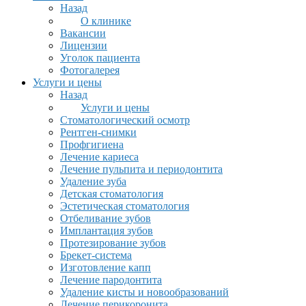
Назад
О клинике
Вакансии
Лицензии
Уголок пациента
Фотогалерея
Услуги и цены
Назад
Услуги и цены
Стоматологический осмотр
Рентген-снимки
Профгигиена
Лечение кариеса
Лечение пульпита и периодонтита
Удаление зуба
Детская стоматология
Эстетическая стоматология
Отбеливание зубов
Имплантация зубов
Протезирование зубов
Брекет-система
Изготовление капп
Лечение пародонтита
Удаление кисты и новообразований
Лечение перикоронита