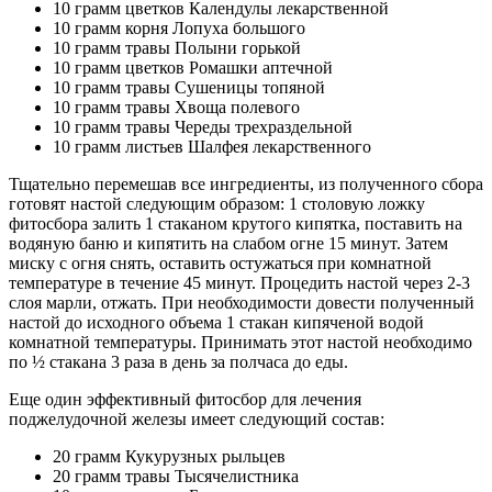
10 грамм цветков Календулы лекарственной
10 грамм корня Лопуха большого
10 грамм травы Полыни горькой
10 грамм цветков Ромашки аптечной
10 грамм травы Сушеницы топяной
10 грамм травы Хвоща полевого
10 грамм травы Череды трехраздельной
10 грамм листьев Шалфея лекарственного
Тщательно перемешав все ингредиенты, из полученного сбора
готовят настой следующим образом: 1 столовую ложку
фитосбора залить 1 стаканом крутого кипятка, поставить на
водяную баню и кипятить на слабом огне 15 минут. Затем
миску с огня снять, оставить остужаться при комнатной
температуре в течение 45 минут. Процедить настой через 2-3
слоя марли, отжать. При необходимости довести полученный
настой до исходного объема 1 стакан кипяченой водой
комнатной температуры. Принимать этот настой необходимо
по ½ стакана 3 раза в день за полчаса до еды.
Еще один эффективный фитосбор для лечения
поджелудочной железы имеет следующий состав:
20 грамм Кукурузных рыльцев
20 грамм травы Тысячелистника