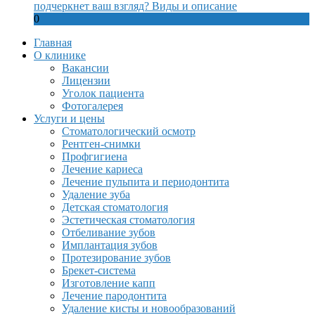
подчеркнет ваш взгляд? Виды и описание
0
Главная
О клинике
Вакансии
Лицензии
Уголок пациента
Фотогалерея
Услуги и цены
Стоматологический осмотр
Рентген-снимки
Профгигиена
Лечение кариеса
Лечение пульпита и периодонтита
Удаление зуба
Детская стоматология
Эстетическая стоматология
Отбеливание зубов
Имплантация зубов
Протезирование зубов
Брекет-система
Изготовление капп
Лечение пародонтита
Удаление кисты и новообразований