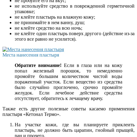
не пробуйте его на вкус;
не используйте средство в поврежденной герметичной
упаковке;
не клейте пластырь на влажную кожу;
не принимайте в нем ванну, душ;
не клейте средство на всю ночь;
не клейте один пластырь поверх другого (действие из-за
этого все равно не усилится).
Места нанесения пластыря
Обратите внимание!
Если в глаза или на кожу
попал железный порошок, то немедленно
промойте большим количеством чистой воды
пораженный участок. Если вещество из средства
было случайно проглочено, срочно промойте
желудок. Если лечебное действие средства
отсутствует, обратитесь к лечащему врачу.
Также есть другие полезные советы касаемо применения
пластыря «Кетонал Термо».
На участке кожи, где вы планируете приклеить
пластырь, не должно быть царапин, гнойный прыщей,
ран и прочего.