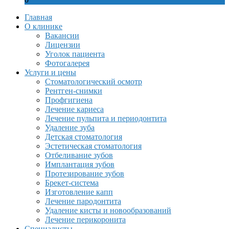
Главная
О клинике
Вакансии
Лицензии
Уголок пациента
Фотогалерея
Услуги и цены
Стоматологический осмотр
Рентген-снимки
Профгигиена
Лечение кариеса
Лечение пульпита и периодонтита
Удаление зуба
Детская стоматология
Эстетическая стоматология
Отбеливание зубов
Имплантация зубов
Протезирование зубов
Брекет-система
Изготовление капп
Лечение пародонтита
Удаление кисты и новообразований
Лечение перикоронита
Специалисты