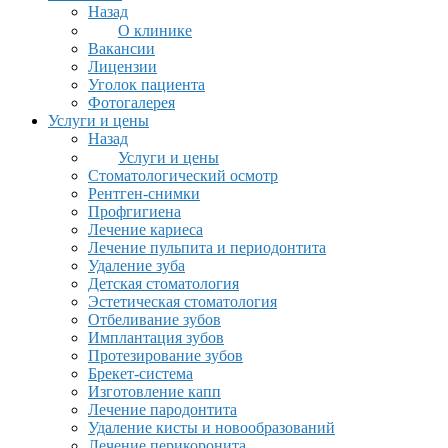
Назад
О клинике
Вакансии
Лицензии
Уголок пациента
Фотогалерея
Услуги и цены
Назад
Услуги и цены
Стоматологический осмотр
Рентген-снимки
Профгигиена
Лечение кариеса
Лечение пульпита и периодонтита
Удаление зуба
Детская стоматология
Эстетическая стоматология
Отбеливание зубов
Имплантация зубов
Протезирование зубов
Брекет-система
Изготовление капп
Лечение пародонтита
Удаление кисты и новообразований
Лечение перикоронита