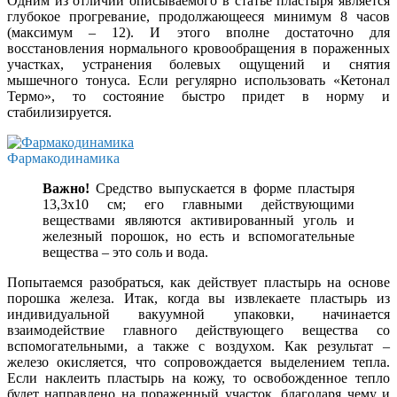
Одним из отличий описываемого в статье пластыря является
глубокое прогревание, продолжающееся минимум 8 часов
(максимум – 12). И этого вполне достаточно для
восстановления нормального кровообращения в пораженных
участках, устранения болевых ощущений и снятия
мышечного тонуса. Если регулярно использовать «Кетонал
Термо», то состояние быстро придет в норму и
стабилизируется.
Фармакодинамика
Важно!
Средство выпускается в форме пластыря
13,3х10 см; его главными действующими
веществами являются активированный уголь и
железный порошок, но есть и вспомогательные
вещества – это соль и вода.
Попытаемся разобраться, как действует пластырь на основе
порошка железа. Итак, когда вы извлекаете пластырь из
индивидуальной вакуумной упаковки, начинается
взаимодействие главного действующего вещества со
вспомогательными, а также с воздухом. Как результат –
железо окисляется, что сопровождается выделением тепла.
Если наклеить пластырь на кожу, то освобожденное тепло
будет направлено на пораженный участок, благодаря чему и