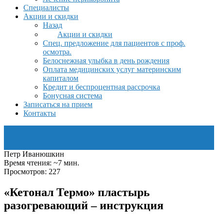
Специалисты
Акции и скидки
Назад
Акции и скидки
Спец. предложение для пациентов с проф.
осмотра.
Белоснежная улыбка в день рождения
Оплата медицинских услуг материнским
капиталом
Кредит и беспроцентная рассрочка
Бонусная система
Записаться на прием
Контакты
Петр Иванюшкин
Время чтения: ~7 мин.
Просмотров: 227
«Кетонал Термо» пластырь
разогревающий – инструкция