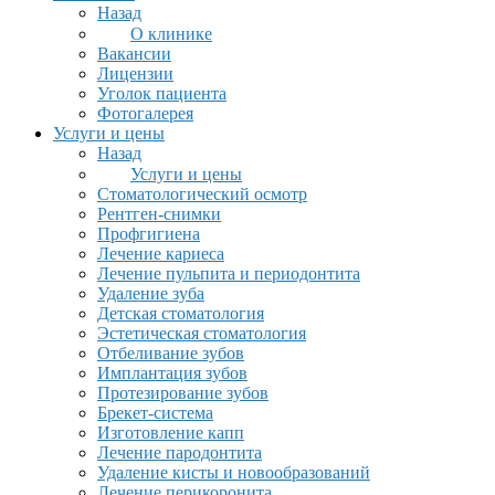
Назад
О клинике
Вакансии
Лицензии
Уголок пациента
Фотогалерея
Услуги и цены
Назад
Услуги и цены
Стоматологический осмотр
Рентген-снимки
Профгигиена
Лечение кариеса
Лечение пульпита и периодонтита
Удаление зуба
Детская стоматология
Эстетическая стоматология
Отбеливание зубов
Имплантация зубов
Протезирование зубов
Брекет-система
Изготовление капп
Лечение пародонтита
Удаление кисты и новообразований
Лечение перикоронита