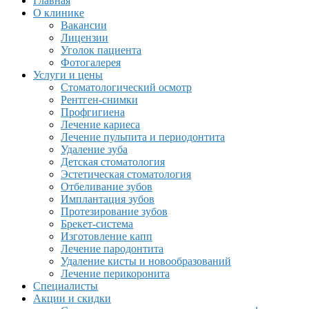
Главная
О клинике
Вакансии
Лицензии
Уголок пациента
Фотогалерея
Услуги и цены
Стоматологический осмотр
Рентген-снимки
Профгигиена
Лечение кариеса
Лечение пульпита и периодонтита
Удаление зуба
Детская стоматология
Эстетическая стоматология
Отбеливание зубов
Имплантация зубов
Протезирование зубов
Брекет-система
Изготовление капп
Лечение пародонтита
Удаление кисты и новообразований
Лечение перикоронита
Специалисты
Акции и скидки