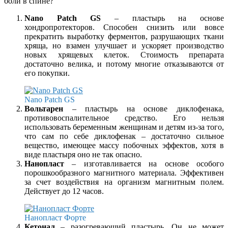
боли в спине?
Nano Patch GS
– пластырь на основе
хондропротекторов. Способен снизить или вовсе
прекратить выработку ферментов, разрушающих ткани
хряща, но взамен улучшает и ускоряет производство
новых хрящевых клеток. Стоимость препарата
достаточно велика, и потому многие отказываются от
его покупки.
Nano Patch GS
Вольтарен
– пластырь на основе диклофенака,
противовоспалительное средство. Его нельзя
использовать беременным женщинам и детям из-за того,
что сам по себе диклофенак – достаточно сильное
вещество, имеющее массу побочных эффектов, хотя в
виде пластыря оно не так опасно.
Нанопласт
– изготавливается на основе особого
порошкообразного магнитного материала. Эффективен
за счет воздействия на организм магнитным полем.
Действует до 12 часов.
Нанопласт Форте
Кетонал
– разогревающий пластырь. Он не может