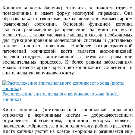
Копчиковая кость (копчик) относится к нижним отделам
позвоночника и имеет форму изогнутой пирамиды. Она
образована 4-5 позвонками, находящимися в рудиментарном
(зачаточном) состоянии. Основной функцией копчика
является равномерное распределение нагрузки на кости
малого таза, а также удержание мышц и связок, необходимых
для функционирования мочеполовой системы и дистальных
отделов толстого кишечника. Наиболее распространенной
патологией копчиковой кости является анокопчиковый
болевой синдром, возникающий в результате травм или
воспалительных процессов. К более редким заболеваниям
можно отнести артроз крестцово-копчикового сочленения и
эпителиальную копчиковую кисту.
Расположение эпителиального копчикового хода (кисты
копчика)
Киста копчика (эпителиальный копчиковый ход/свищ)
относится к дермоидным кистам – доброкачественным
опухолевым образованиям, причиной которых является
нарушение эмбриогенеза в период внутриутробного развития.
Киста копчика растет из клеток эмбриона и развивается еще