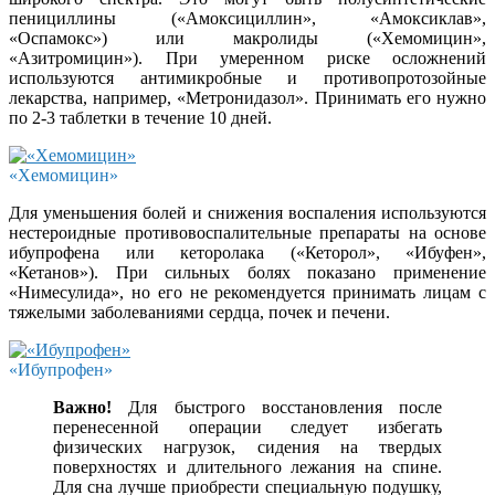
пенициллины («Амоксициллин», «Амоксиклав»,
«Оспамокс») или макролиды («Хемомицин»,
«Азитромицин»). При умеренном риске осложнений
используются антимикробные и противопротозойные
лекарства, например, «Метронидазол». Принимать его нужно
по 2-3 таблетки в течение 10 дней.
«Хемомицин»
Для уменьшения болей и снижения воспаления используются
нестероидные противовоспалительные препараты на основе
ибупрофена или кеторолака («Кеторол», «Ибуфен»,
«Кетанов»). При сильных болях показано применение
«Нимесулида», но его не рекомендуется принимать лицам с
тяжелыми заболеваниями сердца, почек и печени.
«Ибупрофен»
Важно!
Для быстрого восстановления после
перенесенной операции следует избегать
физических нагрузок, сидения на твердых
поверхностях и длительного лежания на спине.
Для сна лучше приобрести специальную подушку,