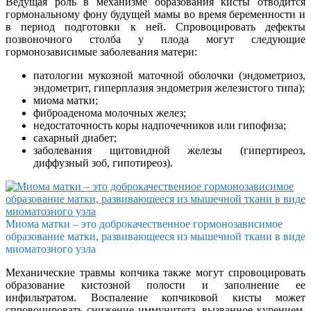
Ведущая роль в механизме образования кисты отводится
гормональному фону будущей мамы во время беременности и
в период подготовки к ней. Спровоцировать дефекты
позвоночного столба у плода могут следующие
гормонозависимые заболевания матери:
патологии мукозной маточной оболочки (эндометриоз,
эндометрит, гиперплазия эндометрия железистого типа);
миома матки;
фиброаденома молочных желез;
недостаточность коры надпочечников или гипофиза;
сахарный диабет;
заболевания щитовидной железы (гипертиреоз,
диффузный зоб, гипотиреоз).
Миома матки – это доброкачественное гормонозависимое
образование матки, развивающееся из мышечной ткани в виде
миоматозного узла
Механические травмы копчика также могут спровоцировать
образование кистозной полости и заполнение ее
инфильтратом. Воспаление копчиковой кисты может
спровоцировать снижение иммунитета, вызванное курением,