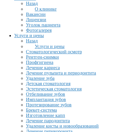
Назад
О клинике
Вакансии
Лицензии
Уголок пациента
Фотогалерея
Услуги и цены
Назад
Услуги и цены
Стоматологический осмотр
Рентген-снимки
Профгигиена
Лечение кариеса
Лечение пульпита и периодонтита
Удаление зуба
Детская стоматология
Эстетическая стоматология
Отбеливание зубов
Имплантация зубов
Протезирование зубов
Брекет-система
Изготовление капп
Лечение пародонтита
Удаление кисты и новообразований
Лечение перикоронита