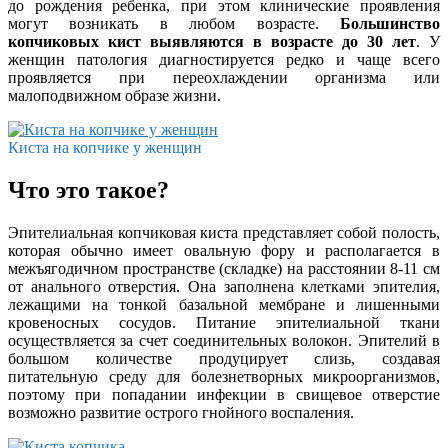
до рождения ребенка, при этом клинические проявления
могут возникать в любом возрасте.
Большинство
копчиковых кист выявляются в возрасте до 30 лет
. У
женщин патология диагностируется редко и чаще всего
проявляется при переохлаждении организма или
малоподвижном образе жизни.
Киста на копчике у женщин
Что это такое?
Эпителиальная копчиковая киста представляет собой полость,
которая обычно имеет овальную фору и располагается в
межъягодичном пространстве (складке) на расстоянии 8-11 см
от анального отверстия. Она заполнена клетками эпителия,
лежащими на тонкой базальной мембране и лишенными
кровеносных сосудов. Питание эпителиальной ткани
осуществляется за счет соединительных волокон. Эпителий в
большом количестве продуцирует слизь, создавая
питательную среду для болезнетворных микроорганизмов,
поэтому при попадании инфекции в свищевое отверстие
возможно развитие острого гнойного воспаления.