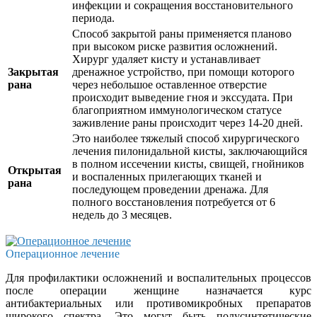
инфекции и сокращения восстановительного
периода.
Способ закрытой раны применяется планово
при высоком риске развития осложнений.
Хирург удаляет кисту и устанавливает
Закрытая
дренажное устройство, при помощи которого
рана
через небольшое оставленное отверстие
происходит выведение гноя и экссудата. При
благоприятном иммунологическом статусе
заживление раны происходит через 14-20 дней.
Это наиболее тяжелый способ хирургического
лечения пилонидальной кисты, заключающийся
в полном иссечении кисты, свищей, гнойников
Открытая
и воспаленных прилегающих тканей и
рана
последующем проведении дренажа. Для
полного восстановления потребуется от 6
недель до 3 месяцев.
Операционное лечение
Для профилактики осложнений и воспалительных процессов
после операции женщине назначается курс
антибактериальных или противомикробных препаратов
широкого спектра. Это могут быть полусинтетические