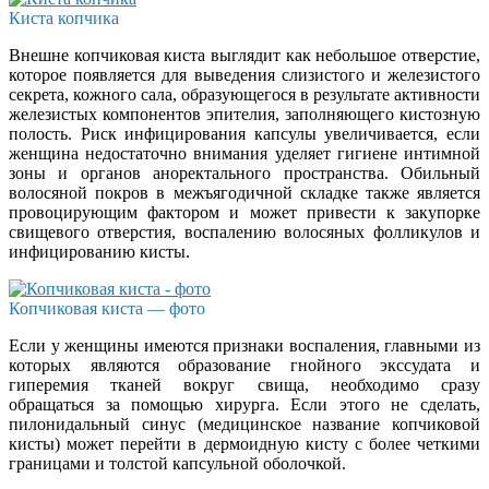
Киста копчика
Внешне копчиковая киста выглядит как небольшое отверстие,
которое появляется для выведения слизистого и железистого
секрета, кожного сала, образующегося в результате активности
железистых компонентов эпителия, заполняющего кистозную
полость. Риск инфицирования капсулы увеличивается, если
женщина недостаточно внимания уделяет гигиене интимной
зоны и органов аноректального пространства. Обильный
волосяной покров в межъягодичной складке также является
провоцирующим фактором и может привести к закупорке
свищевого отверстия, воспалению волосяных фолликулов и
инфицированию кисты.
Копчиковая киста — фото
Если у женщины имеются признаки воспаления, главными из
которых являются образование гнойного экссудата и
гиперемия тканей вокруг свища, необходимо сразу
обращаться за помощью хирурга. Если этого не сделать,
пилонидальный синус (медицинское название копчиковой
кисты) может перейти в дермоидную кисту с более четкими
границами и толстой капсульной оболочкой.