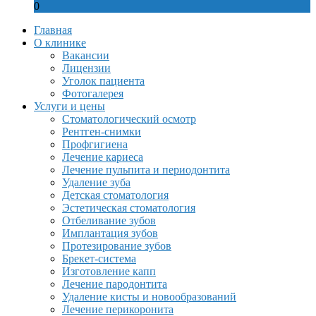
0
Главная
О клинике
Вакансии
Лицензии
Уголок пациента
Фотогалерея
Услуги и цены
Стоматологический осмотр
Рентген-снимки
Профгигиена
Лечение кариеса
Лечение пульпита и периодонтита
Удаление зуба
Детская стоматология
Эстетическая стоматология
Отбеливание зубов
Имплантация зубов
Протезирование зубов
Брекет-система
Изготовление капп
Лечение пародонтита
Удаление кисты и новообразований
Лечение перикоронита