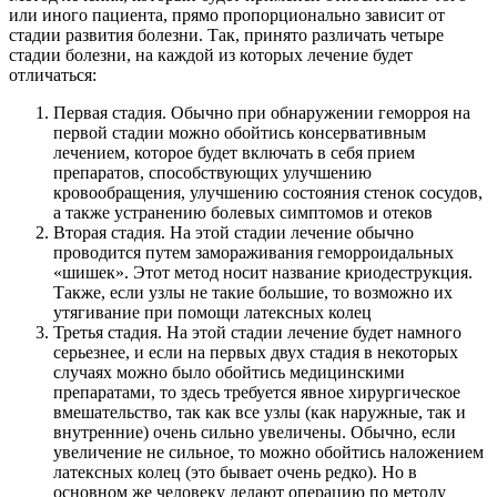
или иного пациента, прямо пропорционально зависит от
стадии развития болезни. Так, принято различать четыре
стадии болезни, на каждой из которых лечение будет
отличаться:
Первая стадия. Обычно при обнаружении геморроя на
первой стадии можно обойтись консервативным
лечением, которое будет включать в себя прием
препаратов, способствующих улучшению
кровообращения, улучшению состояния стенок сосудов,
а также устранению болевых симптомов и отеков
Вторая стадия. На этой стадии лечение обычно
проводится путем замораживания геморроидальных
«шишек». Этот метод носит название криодеструкция.
Также, если узлы не такие большие, то возможно их
утягивание при помощи латексных колец
Третья стадия. На этой стадии лечение будет намного
серьезнее, и если на первых двух стадия в некоторых
случаях можно было обойтись медицинскими
препаратами, то здесь требуется явное хирургическое
вмешательство, так как все узлы (как наружные, так и
внутренние) очень сильно увеличены. Обычно, если
увеличение не сильное, то можно обойтись наложением
латексных колец (это бывает очень редко). Но в
основном же человеку делают операцию по методу