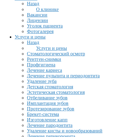
Назад
О клинике
Вакансии
Лицензии
Уголок пациента
Фотогалерея
Услуги и цены
Назад
Услуги и цены
Стоматологический осмотр
Рентген-снимки
Профгигиена
Лечение кариеса
Лечение пульпита и периодонтита
Удаление зуба
Детская стоматология
Эстетическая стоматология
Отбеливание зубов
Имплантация зубов
Протезирование зубов
Брекет-система
Изготовление капп
Лечение пародонтита
Удаление кисты и новообразований
Лечение перикоронита