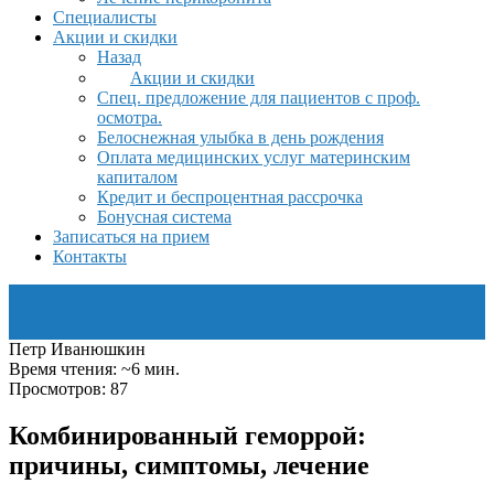
Специалисты
Акции и скидки
Назад
Акции и скидки
Спец. предложение для пациентов с проф.
осмотра.
Белоснежная улыбка в день рождения
Оплата медицинских услуг материнским
капиталом
Кредит и беспроцентная рассрочка
Бонусная система
Записаться на прием
Контакты
Петр Иванюшкин
Время чтения: ~6 мин.
Просмотров: 87
Комбинированный геморрой:
причины, симптомы, лечение