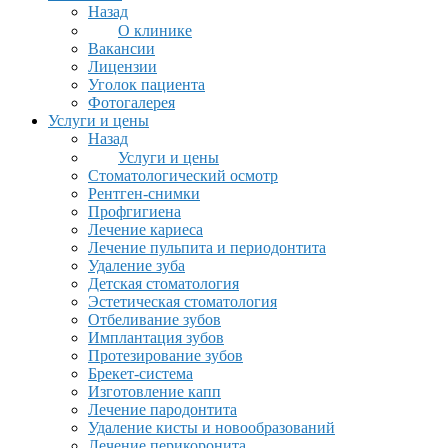
Назад
О клинике
Вакансии
Лицензии
Уголок пациента
Фотогалерея
Услуги и цены
Назад
Услуги и цены
Стоматологический осмотр
Рентген-снимки
Профгигиена
Лечение кариеса
Лечение пульпита и периодонтита
Удаление зуба
Детская стоматология
Эстетическая стоматология
Отбеливание зубов
Имплантация зубов
Протезирование зубов
Брекет-система
Изготовление капп
Лечение пародонтита
Удаление кисты и новообразований
Лечение перикоронита