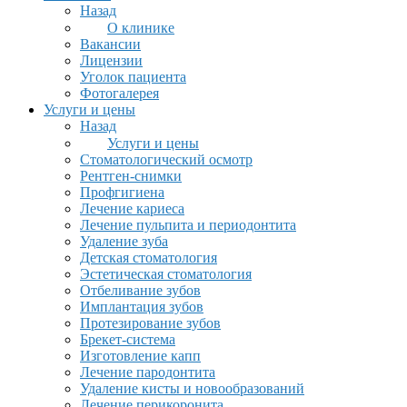
Назад
О клинике
Вакансии
Лицензии
Уголок пациента
Фотогалерея
Услуги и цены
Назад
Услуги и цены
Стоматологический осмотр
Рентген-снимки
Профгигиена
Лечение кариеса
Лечение пульпита и периодонтита
Удаление зуба
Детская стоматология
Эстетическая стоматология
Отбеливание зубов
Имплантация зубов
Протезирование зубов
Брекет-система
Изготовление капп
Лечение пародонтита
Удаление кисты и новообразований
Лечение перикоронита