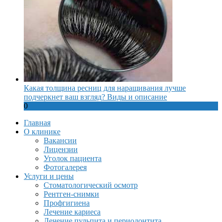
Какая толщина ресниц для наращивания лучше
подчеркнет ваш взгляд? Виды и описание
0
Главная
О клинике
Вакансии
Лицензии
Уголок пациента
Фотогалерея
Услуги и цены
Стоматологический осмотр
Рентген-снимки
Профгигиена
Лечение кариеса
Лечение пульпита и периодонтита