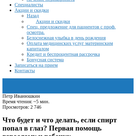
Специалисты
Акции и скидки
Назад
Акции и скидки
Спец. предложение для пациентов с проф.
осмотра.
Белоснежная улыбка в день рождения
Оплата медицинских услуг материнским
капиталом
Кредит и беспроцентная рассрочка
Бонусная система
Записаться на прием
Контакты
Петр Иванюшкин
Время чтения: ~5 мин.
Просмотров: 2 746
Что будет и что делать, если спирт
попал в глаз? Первая помощь