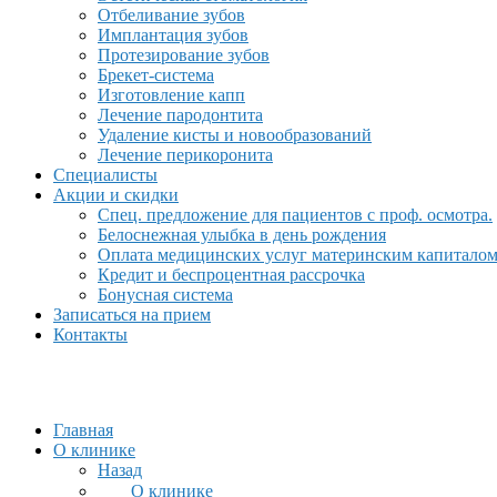
Отбеливание зубов
Имплантация зубов
Протезирование зубов
Брекет-система
Изготовление капп
Лечение пародонтита
Удаление кисты и новообразований
Лечение перикоронита
Специалисты
Акции и скидки
Спец. предложение для пациентов с проф. осмотра.
Белоснежная улыбка в день рождения
Оплата медицинских услуг материнским капитало
Кредит и беспроцентная рассрочка
Бонусная система
Записаться на прием
Контакты
Главная
О клинике
Назад
О клинике