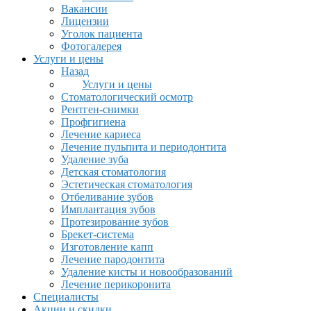
Вакансии
Лицензии
Уголок пациента
Фотогалерея
Услуги и цены
Назад
Услуги и цены
Стоматологический осмотр
Рентген-снимки
Профгигиена
Лечение кариеса
Лечение пульпита и периодонтита
Удаление зуба
Детская стоматология
Эстетическая стоматология
Отбеливание зубов
Имплантация зубов
Протезирование зубов
Брекет-система
Изготовление капп
Лечение пародонтита
Удаление кисты и новообразований
Лечение перикоронита
Специалисты
Акции и скидки