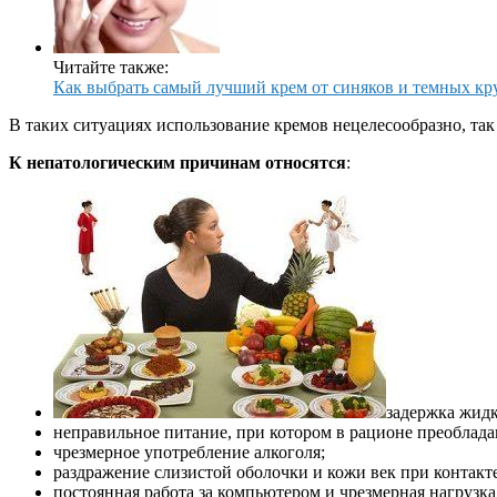
Читайте также:
Как выбрать самый лучший крем от синяков и темных кру
В таких ситуациях использование кремов нецелесообразно, так
К непатологическим причинам относятся
:
задержка жидк
неправильное питание, при котором в рационе преоблада
чрезмерное употребление алкоголя;
раздражение слизистой оболочки и кожи век при контакт
постоянная работа за компьютером и чрезмерная нагрузка