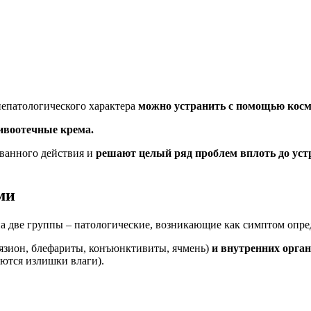
непатологического характера
можно устранить с помощью косм
ивоотечные крема.
ванного действия и
решают целый ряд проблем вплоть до ус
ми
на две группы – патологические, возникающие как симптом опре
язион, блефариты, конъюнктивиты, ячмень)
и внутренних орга
аются излишки влаги).