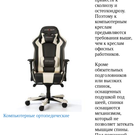
сколиозу и
остеохондрозу.
Поэтому к
компьютерным
креслам
предъявляются
требования выше,
чем к креслам
офисных
работников.
Кроме
обязательных
подголовников
или высоких
спинок,
оснащенных
подушкой под
шеей, спинки
оснащаются
механизмом,
Компьютерные ортопедические
который не
позволяет затекать
мышцам спины.
Под поясницей