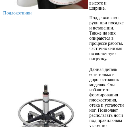
высоте и
ширине.
Подлокотники
Поддерживают
руки при посадке
и вставании.
Также на них
опираются в
процессе работы,
частично снимая
позвоночную
нагрузку.
Данная деталь
есть только в
дорогостоящих
моделях. Она
избавит от
формирования
плоскостопия,
отека и усталости
ног. Позволяет
располагать ноги
под правильным
углом по