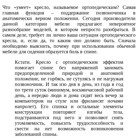
Что «умеет» кресло, называемое ортопедическим? Самая
главная функция – поддержание позвоночника в
анатомически верном положении. Сегодня производители
данной категории мебели предлагают невероятное
разнообразие моделей, в котором непросто разобраться. В
самом деле, требует ли лично ваша ситуация ортопедического
кресла, и, если да, то каким оно должно быть. Сначала
необходимо выяснить, почему при использовании обычной
мебели для сидения образуется боль в спине.
Кстати. Кресло с ортопедическим эффектом
помогает спине без напряжений занимать
предопределенной природой и анатомией
положение, не горбясь, не сутулясь и не нагружая
позвоночник. И так изо дня в день, из года в год
по трети суток (минимум, восьмичасовой рабочий
день, а нередко люди и дома сидят весь вечер за
компьютером на стуле или фрилансят ночами
напролет). Его спинка и остальные элементы
конструкции повторяют изгибы тела,
подстраиваются под него и позволяют снять
утомляемость, повысить трудоспособность и
свести на нет возможность возникновения
заболеваний спины.