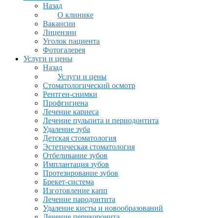
Назад
О клинике
Вакансии
Лицензии
Уголок пациента
Фотогалерея
Услуги и цены
Назад
Услуги и цены
Стоматологический осмотр
Рентген-снимки
Профгигиена
Лечение кариеса
Лечение пульпита и периодонтита
Удаление зуба
Детская стоматология
Эстетическая стоматология
Отбеливание зубов
Имплантация зубов
Протезирование зубов
Брекет-система
Изготовление капп
Лечение пародонтита
Удаление кисты и новообразований
Лечение перикоронита