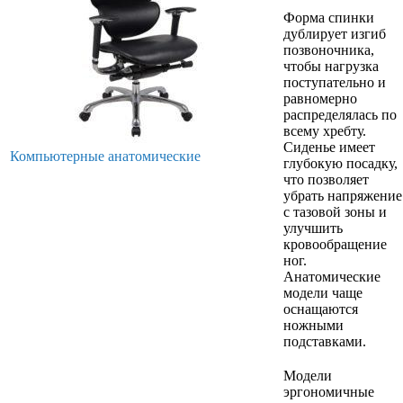
Форма спинки
дублирует изгиб
позвоночника,
чтобы нагрузка
поступательно и
равномерно
распределялась по
всему хребту.
Сиденье имеет
Компьютерные анатомические
глубокую посадку,
что позволяет
убрать напряжение
с тазовой зоны и
улучшить
кровообращение
ног.
Анатомические
модели чаще
оснащаются
ножными
подставками.
Модели
эргономичные