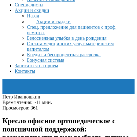
Специалисты
Акции и скидки
Назад
Акции и скидки
Спец. предложение для пациентов с проф.
осмотра.
Белоснежная улыбка в день рождения
Оплата медицинских услуг материнским
капиталом
Кредит и беспроцентная рассрочка
Бонусная система
Записаться на прием
Контакты
Петр Иванюшкин
Время чтения: ~11 мин.
Просмотров: 361
Кресло офисное ортопедическое с
поясничной поддержкой: