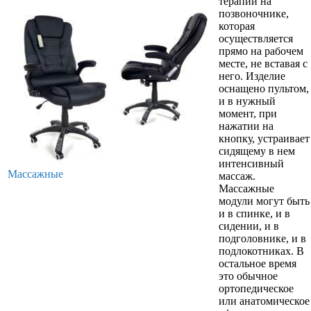
терапии на
позвоночнике,
которая
осуществляется
прямо на рабочем
месте, не вставая с
него. Изделие
оснащено пультом,
и в нужный
момент, при
нажатии на
кнопку, устраивает
сидящему в нем
интенсивный
Массажные
массаж.
Массажные
модули могут быть
и в спинке, и в
сидении, и в
подголовнике, и в
подлокотниках. В
остальное время
это обычное
ортопедическое
или анатомическое