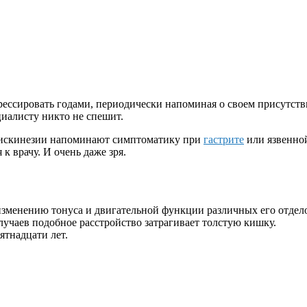
рессировать годами, периодически напоминая о своем присутств
циалисту никто не спешит.
 дискинезии напоминают симптоматику при
гастрите
или язвенной
к врачу. И очень даже зря.
 изменению тонуса и двигательной функции различных его отдел
лучаев подобное расстройство затрагивает толстую кишку.
ятнадцати лет.