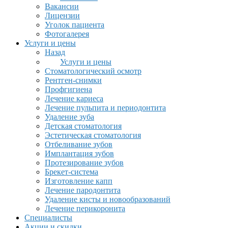
Вакансии
Лицензии
Уголок пациента
Фотогалерея
Услуги и цены
Назад
Услуги и цены
Стоматологический осмотр
Рентген-снимки
Профгигиена
Лечение кариеса
Лечение пульпита и периодонтита
Удаление зуба
Детская стоматология
Эстетическая стоматология
Отбеливание зубов
Имплантация зубов
Протезирование зубов
Брекет-система
Изготовление капп
Лечение пародонтита
Удаление кисты и новообразований
Лечение перикоронита
Специалисты
Акции и скидки