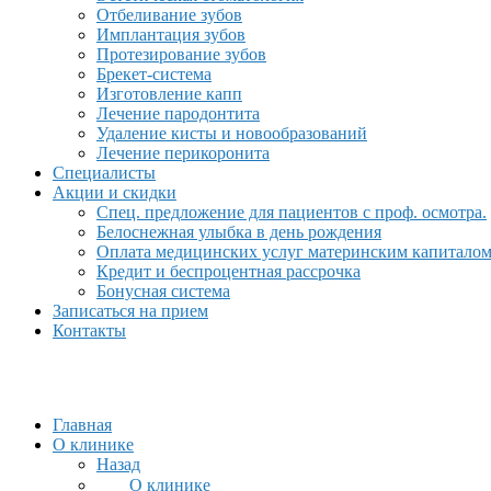
Отбеливание зубов
Имплантация зубов
Протезирование зубов
Брекет-система
Изготовление капп
Лечение пародонтита
Удаление кисты и новообразований
Лечение перикоронита
Специалисты
Акции и скидки
Спец. предложение для пациентов с проф. осмотра.
Белоснежная улыбка в день рождения
Оплата медицинских услуг материнским капитало
Кредит и беспроцентная рассрочка
Бонусная система
Записаться на прием
Контакты
Главная
О клинике
Назад
О клинике