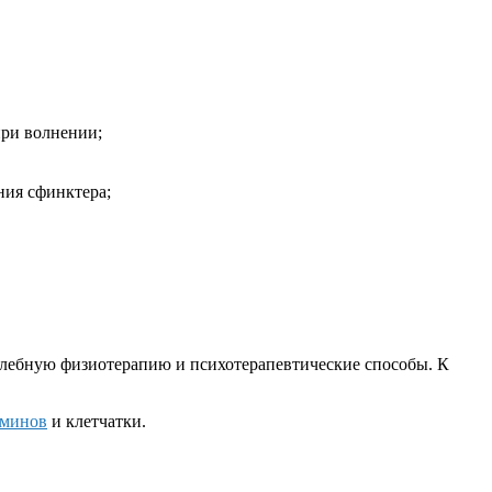
при волнении;
ния сфинктера;
лебную физиотерапию и психотерапевтические способы. К
аминов
и клетчатки.