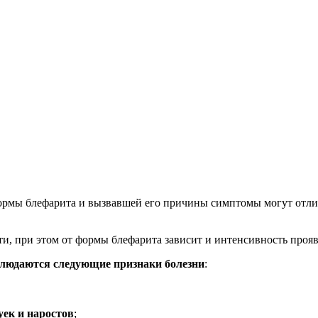
ормы блефарита и вызвавшей его причины симптомы могут отли
сти, при этом от формы блефарита зависит и интенсивность проя
блюдаются следующие признаки болезни
:
уек и наростов
;