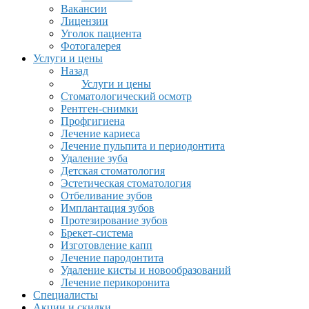
Вакансии
Лицензии
Уголок пациента
Фотогалерея
Услуги и цены
Назад
Услуги и цены
Стоматологический осмотр
Рентген-снимки
Профгигиена
Лечение кариеса
Лечение пульпита и периодонтита
Удаление зуба
Детская стоматология
Эстетическая стоматология
Отбеливание зубов
Имплантация зубов
Протезирование зубов
Брекет-система
Изготовление капп
Лечение пародонтита
Удаление кисты и новообразований
Лечение перикоронита
Специалисты
Акции и скидки