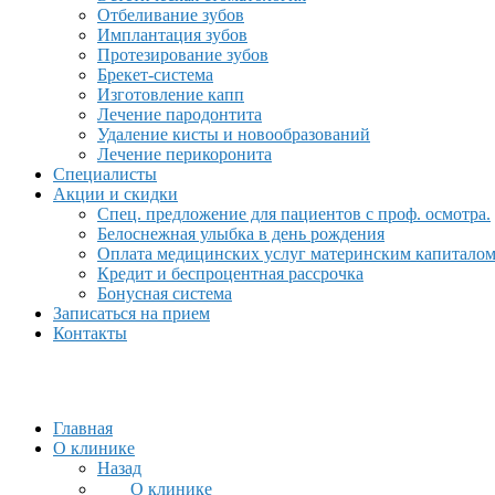
Отбеливание зубов
Имплантация зубов
Протезирование зубов
Брекет-система
Изготовление капп
Лечение пародонтита
Удаление кисты и новообразований
Лечение перикоронита
Специалисты
Акции и скидки
Спец. предложение для пациентов с проф. осмотра.
Белоснежная улыбка в день рождения
Оплата медицинских услуг материнским капитало
Кредит и беспроцентная рассрочка
Бонусная система
Записаться на прием
Контакты
Главная
О клинике
Назад
О клинике