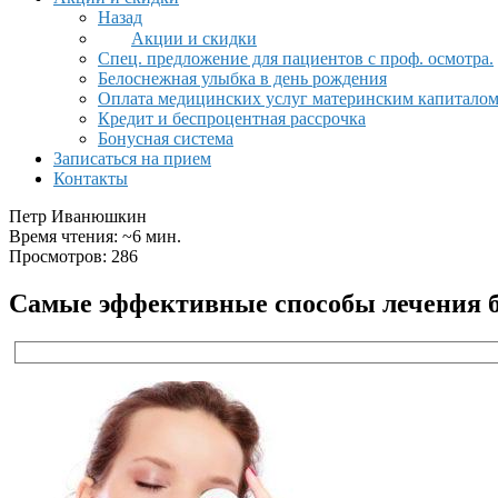
Назад
Акции и скидки
Спец. предложение для пациентов с проф. осмотра.
Белоснежная улыбка в день рождения
Оплата медицинских услуг материнским капитало
Кредит и беспроцентная рассрочка
Бонусная система
Записаться на прием
Контакты
Петр Иванюшкин
Время чтения: ~6 мин.
Просмотров: 286
Самые эффективные способы лечения бл