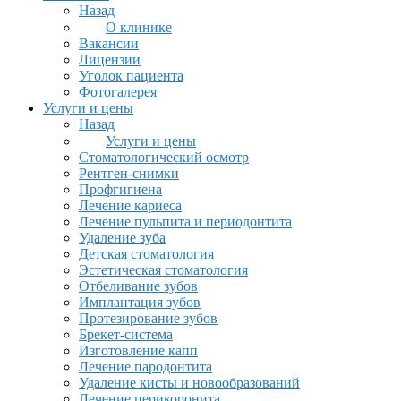
Назад
О клинике
Вакансии
Лицензии
Уголок пациента
Фотогалерея
Услуги и цены
Назад
Услуги и цены
Стоматологический осмотр
Рентген-снимки
Профгигиена
Лечение кариеса
Лечение пульпита и периодонтита
Удаление зуба
Детская стоматология
Эстетическая стоматология
Отбеливание зубов
Имплантация зубов
Протезирование зубов
Брекет-система
Изготовление капп
Лечение пародонтита
Удаление кисты и новообразований
Лечение перикоронита