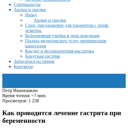
Специалисты
Акции и скидки
Назад
Акции и скидки
Спец. предложение для пациентов с проф.
осмотра.
Белоснежная улыбка в день рождения
Оплата медицинских услуг материнским
капиталом
Кредит и беспроцентная рассрочка
Бонусная система
Записаться на прием
Контакты
Петр Иванюшкин
Время чтения: ~7 мин.
Просмотров: 1 238
Как проводится лечение гастрита при
беременности