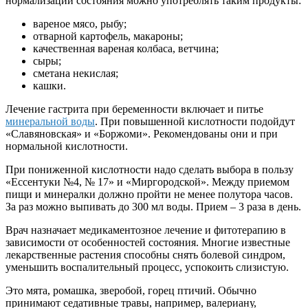
нормализации состояния можно употреблять таким продукты:
вареное мясо, рыбу;
отварной картофель, макароны;
качественная вареная колбаса, ветчина;
сыры;
сметана некислая;
кашки.
Лечение гастрита при беременности включает и питье
минеральной воды
. При повышенной кислотности подойдут
«Славяновская» и «Боржоми». Рекомендованы они и при
нормальной кислотности.
При пониженной кислотности надо сделать выбора в пользу
«Ессентуки №4, № 17» и «Миргородской». Между приемом
пищи и минералки должно пройти не менее полутора часов.
За раз можно выпивать до 300 мл воды. Прием – 3 раза в день.
Врач назначает медикаментозное лечение и фитотерапию в
зависимости от особенностей состояния. Многие известные
лекарственные растения способны снять болевой синдром,
уменьшить воспалительный процесс, успокоить слизистую.
Это мята, ромашка, зверобой, горец птичий. Обычно
принимают седативные травы, например, валериану,