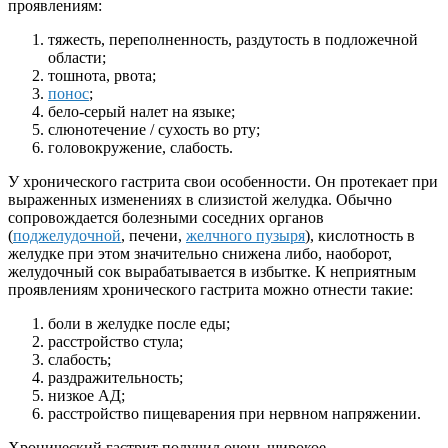
проявлениям:
тяжесть, переполненность, раздутость в подложечной
области;
тошнота, рвота;
понос
;
бело-серый налет на языке;
слюнотечение / сухость во рту;
головокружение, слабость.
У хронического гастрита свои особенности. Он протекает при
выраженных изменениях в слизистой желудка. Обычно
сопровождается болезными соседних органов
(
поджелудочной
, печени,
желчного пузыря
), кислотность в
желудке при этом значительно снижена либо, наоборот,
желудочный сок вырабатывается в избытке. К неприятным
проявлениям хронического гастрита можно отнести такие:
боли в желудке после еды;
расстройство стула;
слабость;
раздражительность;
низкое АД;
расстройство пищеварения при нервном напряжении.
Хронический гастрит получил очень широкое