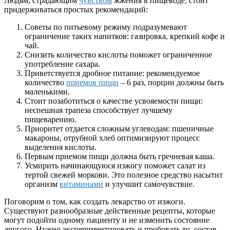
Людям, страдающим
чувством
жжения в пищеводе, стоит
придерживаться простых рекомендаций:
Советы по питьевому режиму подразумевают
ограничение таких напитков: газировка, крепкий кофе и
чай.
Снизить количество кислоты поможет ограниченное
употребление сахара.
Приветствуется дробное питание: рекомендуемое
количество
приемов пищи
– 6 раз, порции должны быть
маленькими.
Стоит позаботиться о качестве усвояемости пищи:
неспешная трапеза способствует лучшему
пищеварению.
Приоритет отдается сложным углеводам: пшеничные
макароны, отрубной хлеб оптимизируют процесс
выделения кислоты.
Первым приемом пищи должна быть гречневая каша.
Усмирить начинающуюся изжогу поможет салат из
тертой свежей моркови. Это полезное средство насытит
организм
витаминами
и улучшит самочувствие.
Поговорим о том, как создать лекарство от изжоги.
Существуют разнообразные действенные рецепты, которые
могут подойти одному пациенту и не изменить состояние
другого. Нужно экспериментировать и пробовать то, состав