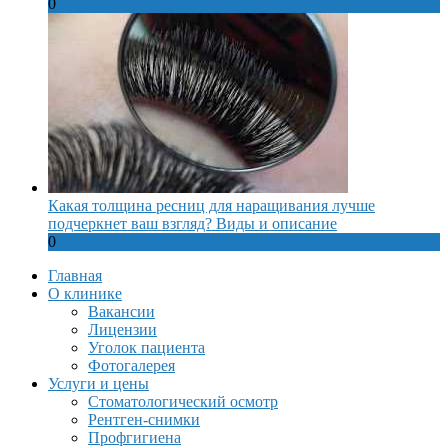
0
Какая толщина ресниц для наращивания лучше
подчеркнет ваш взгляд? Виды и описание
0
Главная
О клинике
Вакансии
Лицензии
Уголок пациента
Фотогалерея
Услуги и цены
Стоматологический осмотр
Рентген-снимки
Профгигиена