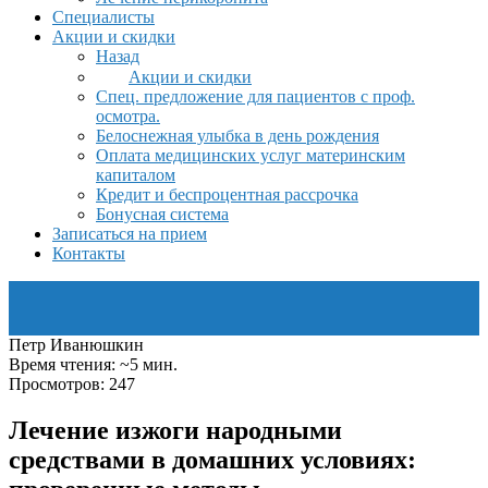
Специалисты
Акции и скидки
Назад
Акции и скидки
Спец. предложение для пациентов с проф.
осмотра.
Белоснежная улыбка в день рождения
Оплата медицинских услуг материнским
капиталом
Кредит и беспроцентная рассрочка
Бонусная система
Записаться на прием
Контакты
Петр Иванюшкин
Время чтения: ~5 мин.
Просмотров: 247
Лечение изжоги народными
средствами в домашних условиях: