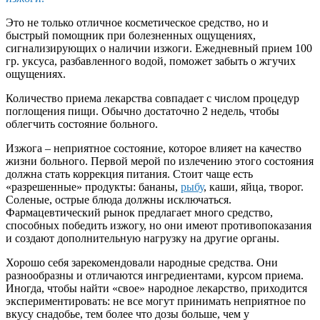
Это не только отличное косметическое средство, но и
быстрый помощник при болезненных ощущениях,
сигнализирующих о наличии изжоги. Ежедневный прием 100
гр. уксуса, разбавленного водой, поможет забыть о жгучих
ощущениях.
Количество приема лекарства совпадает с числом процедур
поглощения пищи. Обычно достаточно 2 недель, чтобы
облегчить состояние больного.
Изжога – неприятное состояние, которое влияет на качество
жизни больного. Первой мерой по излечению этого состояния
должна стать коррекция питания. Стоит чаще есть
«разрешенные» продукты: бананы,
рыбу
, каши, яйца, творог.
Соленые, острые блюда должны исключаться.
Фармацевтический рынок предлагает много средство,
способных победить изжогу, но они имеют противопоказания
и создают дополнительную нагрузку на другие органы.
Хорошо себя зарекомендовали народные средства. Они
разнообразны и отличаются ингредиентами, курсом приема.
Иногда, чтобы найти «свое» народное лекарство, приходится
экспериментировать: не все могут принимать неприятное по
вкусу снадобье, тем более что дозы больше, чем у