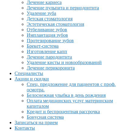
Лечение кариеса
Лечение пульпита и периодонтита
Удаление зуба
Детская стоматология
Эстетическая стоматология
Отбеливание зубов
Имплантация зубов
Протезирование зубов
Брекет-система
Изготовление капп
Лечение пародонтита
Удаление кисты и новообразований
Лечение перикоронита
Специалисты
Акции и скидки
Спец. предложение для пациентов с проф.
осмотра.
Белоснежная улыбка в день рождения
Оплата медицинских услуг материнским
капиталом
Кредит и беспроцентная рассрочка
Бонусная система
Записаться на прием
Контакты