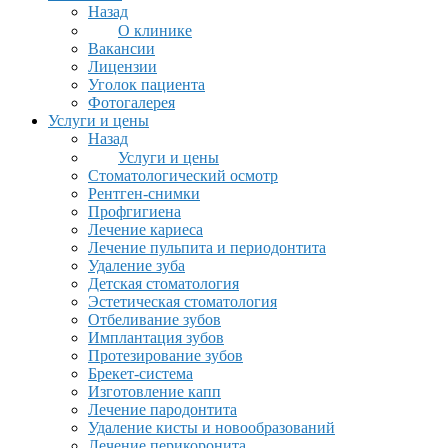
Назад
О клинике
Вакансии
Лицензии
Уголок пациента
Фотогалерея
Услуги и цены
Назад
Услуги и цены
Стоматологический осмотр
Рентген-снимки
Профгигиена
Лечение кариеса
Лечение пульпита и периодонтита
Удаление зуба
Детская стоматология
Эстетическая стоматология
Отбеливание зубов
Имплантация зубов
Протезирование зубов
Брекет-система
Изготовление капп
Лечение пародонтита
Удаление кисты и новообразований
Лечение перикоронита