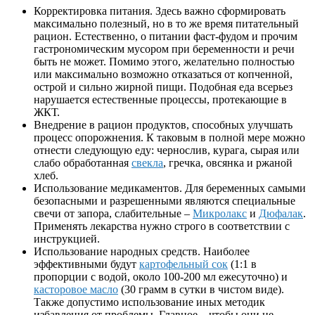
Корректировка питания. Здесь важно сформировать
максимально полезный, но в то же время питательный
рацион. Естественно, о питании фаст-фудом и прочим
гастрономическим мусором при беременности и речи
быть не может. Помимо этого, желательно полностью
или максимально возможно отказаться от копченной,
острой и сильно жирной пищи. Подобная еда всерьез
нарушается естественные процессы, протекающие в
ЖКТ.
Внедрение в рацион продуктов, способных улучшать
процесс опорожнения. К таковым в полной мере можно
отнести следующую еду: чернослив, курага, сырая или
слабо обработанная
свекла
, гречка, овсянка и ржаной
хлеб.
Использование медикаментов. Для беременных самыми
безопасными и разрешенными являются специальные
свечи от запора, слабительные –
Микролакс
и
Дюфалак
.
Применять лекарства нужно строго в соответствии с
инструкцией.
Использование народных средств. Наиболее
эффективными будут
картофельный сок
(1:1 в
пропорции с водой, около 100-200 мл ежесуточно) и
касторовое масло
(30 грамм в сутки в чистом виде).
Также допустимо использование иных методик
избавления от проблемы. Главное – чтобы они не