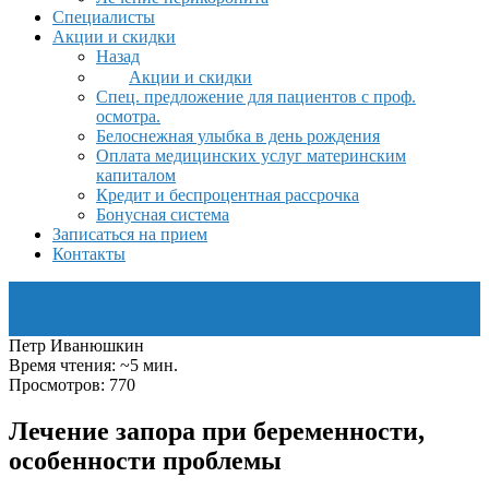
Специалисты
Акции и скидки
Назад
Акции и скидки
Спец. предложение для пациентов с проф.
осмотра.
Белоснежная улыбка в день рождения
Оплата медицинских услуг материнским
капиталом
Кредит и беспроцентная рассрочка
Бонусная система
Записаться на прием
Контакты
Петр Иванюшкин
Время чтения: ~5 мин.
Просмотров: 770
Лечение запора при беременности,
особенности проблемы