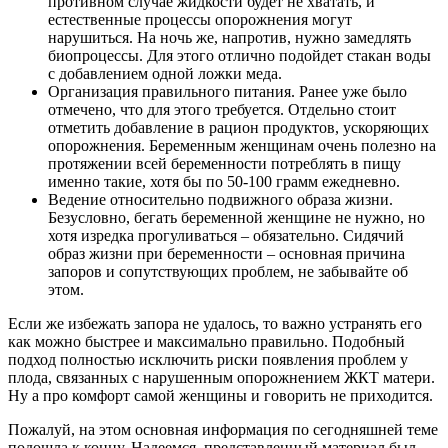
противном случае жидкости будет не хватать, и
естественные процессы опорожнения могут
нарушиться. На ночь же, напротив, нужно замедлять
биопроцессы. Для этого отлично подойдет стакан воды
с добавлением одной ложки меда.
Организация правильного питания. Ранее уже было
отмечено, что для этого требуется. Отдельно стоит
отметить добавление в рацион продуктов, ускоряющих
опорожнения. Беременным женщинам очень полезно на
протяжении всей беременности потреблять в пищу
именно такие, хотя бы по 50-100 грамм ежедневно.
Ведение относительно подвижного образа жизни.
Безусловно, бегать беременной женщине не нужно, но
хотя изредка прогуливаться – обязательно. Сидячий
образ жизни при беременности – основная причина
запоров и сопутствующих проблем, не забывайте об
этом.
Если же избежать запора не удалось, то важно устранять его
как можно быстрее и максимально правильно. Подобный
подход полностью исключить риски появления проблем у
плода, связанных с нарушенным опорожнением ЖКТ матери.
Ну а про комфорт самой женщины и говорить не приходится.
Пожалуй, на этом основная информация по сегодняшней теме
подошла к концу. Надеемся, представленный материал был