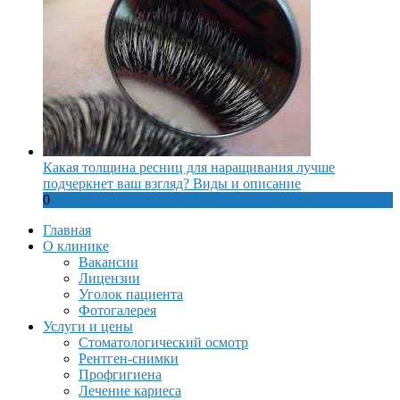
Какая толщина ресниц для наращивания лучше
подчеркнет ваш взгляд? Виды и описание
0
Главная
О клинике
Вакансии
Лицензии
Уголок пациента
Фотогалерея
Услуги и цены
Стоматологический осмотр
Рентген-снимки
Профгигиена
Лечение кариеса