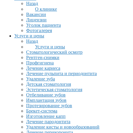
Назад
О клинике
Вакансии
Лицензии
Уголок пациента
Фотогалерея
Услуги и цены
Назад
Услуги и цены
Стоматологический осмотр
Рентген-снимки
Профгигиена
Лечение кариеса
Лечение пульпита и периодонтита
Удаление зуба
Детская стоматология
Эстетическая стоматология
Отбеливание зубов
Имплантация зубов
Протезирование зубов
Брекет-система
Изготовление капп
Лечение пародонтита
Удаление кисты и новообразований
Лечение перикоронита