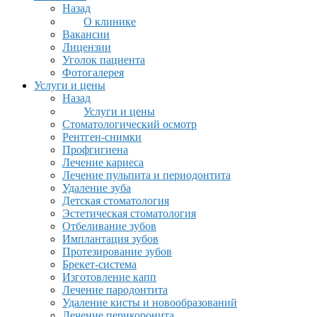
Назад
О клинике
Вакансии
Лицензии
Уголок пациента
Фотогалерея
Услуги и цены
Назад
Услуги и цены
Стоматологический осмотр
Рентген-снимки
Профгигиена
Лечение кариеса
Лечение пульпита и периодонтита
Удаление зуба
Детская стоматология
Эстетическая стоматология
Отбеливание зубов
Имплантация зубов
Протезирование зубов
Брекет-система
Изготовление капп
Лечение пародонтита
Удаление кисты и новообразований
Лечение перикоронита