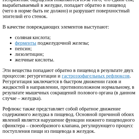
вырабатываемый в желудке, попадает обратно в пищевод
(чего в норме быть не должно) и разрушает поверхностный
эпителий его стенок.
В качестве повреждающих элементов выступают:
соляная кислота;
ферменты
поджелудочной железы;
пепсин;
лизолетицин;
желчные кислоты.
Эти вещества попадают обратно в пищевод в результате двух
процессов: регургитации и
гастроэзофагельных рефлюксов
.
Регургитация заключается в быстром движении газов и
жидкостей в направлении, противоположном нормальному, в
результате мышечных сокращений полового органа (в данном
случае – желудка).
Рефлюкс также представляет собой обратное движение
содержимого желудка в пищевод. Основной причиной обоих
явлений является нарушение функции нижнего пищеводного
сфинктера – своеобразного клапана, регулирующего процесс
поступления пищи из пищевода в желудок.