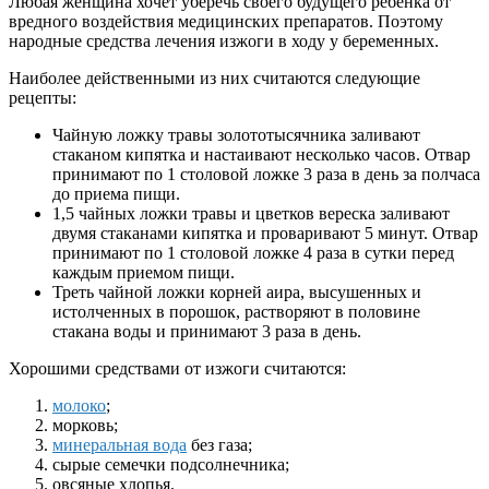
Любая женщина хочет уберечь своего будущего ребенка от
вредного воздействия медицинских препаратов. Поэтому
народные средства лечения изжоги в ходу у беременных.
Наиболее действенными из них считаются следующие
рецепты:
Чайную ложку травы золототысячника заливают
стаканом кипятка и настаивают несколько часов. Отвар
принимают по 1 столовой ложке 3 раза в день за полчаса
до приема пищи.
1,5 чайных ложки травы и цветков вереска заливают
двумя стаканами кипятка и проваривают 5 минут. Отвар
принимают по 1 столовой ложке 4 раза в сутки перед
каждым приемом пищи.
Треть чайной ложки корней аира, высушенных и
истолченных в порошок, растворяют в половине
стакана воды и принимают 3 раза в день.
Хорошими средствами от изжоги считаются:
молоко
;
морковь;
минеральная вода
без газа;
сырые семечки подсолнечника;
овсяные хлопья.