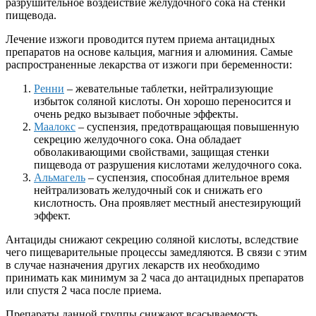
разрушительное воздействие желудочного сока на стенки
пищевода.
Лечение изжоги проводится путем приема антацидных
препаратов на основе кальция, магния и алюминия. Самые
распространенные лекарства от изжоги при беременности:
Ренни
– жевательные таблетки, нейтрализующие
избыток соляной кислоты. Он хорошо переносится и
очень редко вызывает побочные эффекты.
Маалокс
– суспензия, предотвращающая повышенную
секрецию желудочного сока. Она обладает
обволакивающими свойствами, защищая стенки
пищевода от разрушения кислотами желудочного сока.
Альмагель
– суспензия, способная длительное время
нейтрализовать желудочный сок и снижать его
кислотность. Она проявляет местный анестезирующий
эффект.
Антациды снижают секрецию соляной кислоты, вследствие
чего пищеварительные процессы замедляются. В связи с этим
в случае назначения других лекарств их необходимо
принимать как минимум за 2 часа до антацидных препаратов
или спустя 2 часа после приема.
Препараты данной группы снижают всасываемость