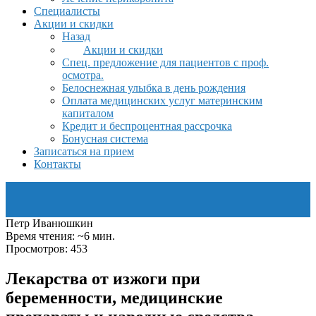
Специалисты
Акции и скидки
Назад
Акции и скидки
Спец. предложение для пациентов с проф.
осмотра.
Белоснежная улыбка в день рождения
Оплата медицинских услуг материнским
капиталом
Кредит и беспроцентная рассрочка
Бонусная система
Записаться на прием
Контакты
Петр Иванюшкин
Время чтения: ~6 мин.
Просмотров: 453
Лекарства от изжоги при
беременности, медицинские