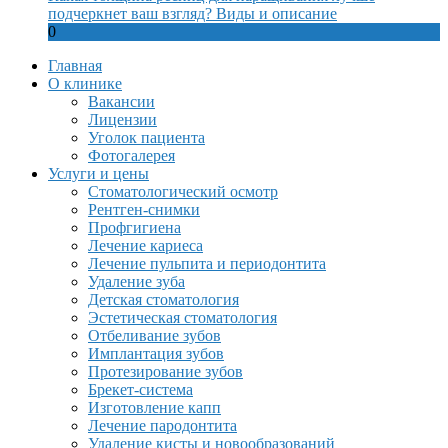
подчеркнет ваш взгляд? Виды и описание
0
Главная
О клинике
Вакансии
Лицензии
Уголок пациента
Фотогалерея
Услуги и цены
Стоматологический осмотр
Рентген-снимки
Профгигиена
Лечение кариеса
Лечение пульпита и периодонтита
Удаление зуба
Детская стоматология
Эстетическая стоматология
Отбеливание зубов
Имплантация зубов
Протезирование зубов
Брекет-система
Изготовление капп
Лечение пародонтита
Удаление кисты и новообразований