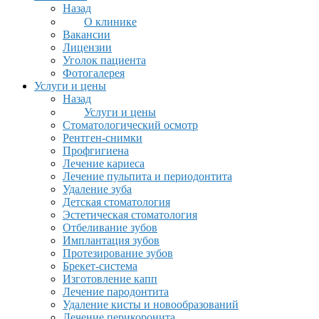
Назад
О клинике
Вакансии
Лицензии
Уголок пациента
Фотогалерея
Услуги и цены
Назад
Услуги и цены
Стоматологический осмотр
Рентген-снимки
Профгигиена
Лечение кариеса
Лечение пульпита и периодонтита
Удаление зуба
Детская стоматология
Эстетическая стоматология
Отбеливание зубов
Имплантация зубов
Протезирование зубов
Брекет-система
Изготовление капп
Лечение пародонтита
Удаление кисты и новообразований
Лечение перикоронита