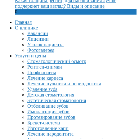
Какая толщина ресниц для наращивания лучше
подчеркнет ваш взгляд? Виды и описание
0
Главная
О клинике
Вакансии
Лицензии
Уголок пациента
Фотогалерея
Услуги и цены
Стоматологический осмотр
Рентген-снимки
Профгигиена
Лечение кариеса
Лечение пульпита и периодонтита
Удаление зуба
Детская стоматология
Эстетическая стоматология
Отбеливание зубов
Имплантация зубов
Протезирование зубов
Брекет-система
Изготовление капп
Лечение пародонтита