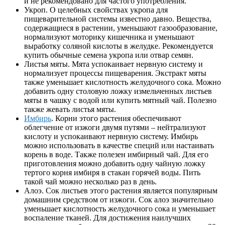
и не рекомендовано для частого употребления.
Укроп. О целебных свойствах укропа для
пищеварительной системы известно давно. Вещества,
содержащиеся в растении, уменьшают газообразование,
нормализуют моторику кишечника и уменьшают
выработку соляной кислоты в желудке. Рекомендуется
купить обычные семена укропа или отвар семян.
Листья мяты. Мята успокаивает нервную систему и
нормализует процессы пищеварения. Экстракт мяты
также уменьшает кислотность желудочного сока. Можно
добавить одну столовую ложку измельченных листьев
мяты в чашку с водой или купить мятный чай. Полезно
также жевать листья мяты.
Имбирь
. Корни этого растения обеспечивают
облегчение от изжоги двумя путями – нейтрализуют
кислоту и успокаивают нервную систему. Имбирь
можно использовать в качестве специй или настаивать
корень в воде. Также полезен имбирный чай. Для его
приготовления можно добавить одну чайную ложку
тертого корня имбиря в стакан горячей воды. Пить
такой чай можно несколько раз в день.
Алоэ. Сок листьев этого растения является популярным
домашним средством от изжоги. Сок алоэ значительно
уменьшает кислотность желудочного сока и уменьшает
воспаление тканей. Для достижения наилучших