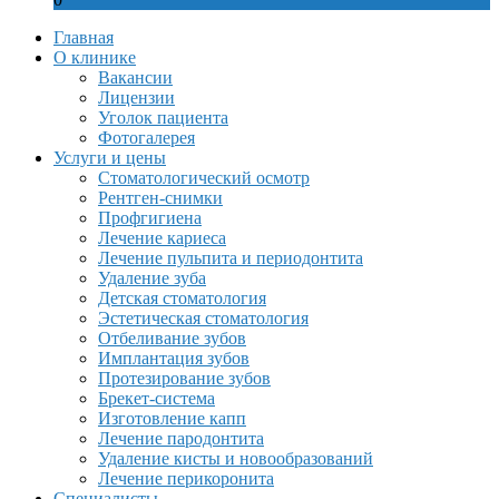
Главная
О клинике
Вакансии
Лицензии
Уголок пациента
Фотогалерея
Услуги и цены
Стоматологический осмотр
Рентген-снимки
Профгигиена
Лечение кариеса
Лечение пульпита и периодонтита
Удаление зуба
Детская стоматология
Эстетическая стоматология
Отбеливание зубов
Имплантация зубов
Протезирование зубов
Брекет-система
Изготовление капп
Лечение пародонтита
Удаление кисты и новообразований
Лечение перикоронита
Специалисты