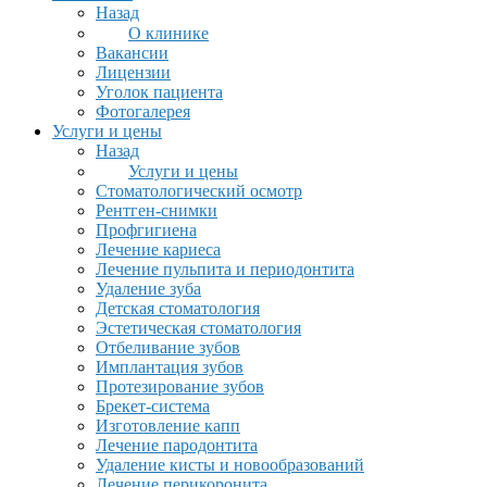
Назад
О клинике
Вакансии
Лицензии
Уголок пациента
Фотогалерея
Услуги и цены
Назад
Услуги и цены
Стоматологический осмотр
Рентген-снимки
Профгигиена
Лечение кариеса
Лечение пульпита и периодонтита
Удаление зуба
Детская стоматология
Эстетическая стоматология
Отбеливание зубов
Имплантация зубов
Протезирование зубов
Брекет-система
Изготовление капп
Лечение пародонтита
Удаление кисты и новообразований
Лечение перикоронита