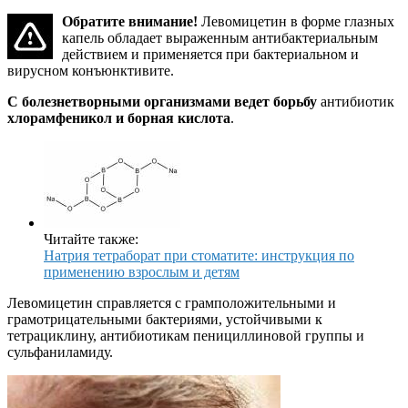
Обратите внимание!
Левомицетин в форме глазных
капель обладает выраженным антибактериальным
действием и применяется при бактериальном и
вирусном конъюнктивите.
С болезнетворными организмами ведет борьбу
антибиотик
хлорамфеникол и борная кислота
.
Читайте также:
Натрия тетраборат при стоматите: инструкция по
применению взрослым и детям
Левомицетин справляется с грамположительными и
грамотрицательными бактериями, устойчивыми к
тетрациклину, антибиотикам пенициллиновой группы и
сульфаниламиду.