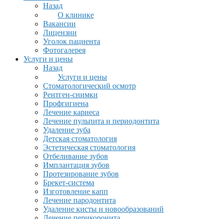
Назад
О клинике
Вакансии
Лицензии
Уголок пациента
Фотогалерея
Услуги и цены
Назад
Услуги и цены
Стоматологический осмотр
Рентген-снимки
Профгигиена
Лечение кариеса
Лечение пульпита и периодонтита
Удаление зуба
Детская стоматология
Эстетическая стоматология
Отбеливание зубов
Имплантация зубов
Протезирование зубов
Брекет-система
Изготовление капп
Лечение пародонтита
Удаление кисты и новообразований
Лечение перикоронита