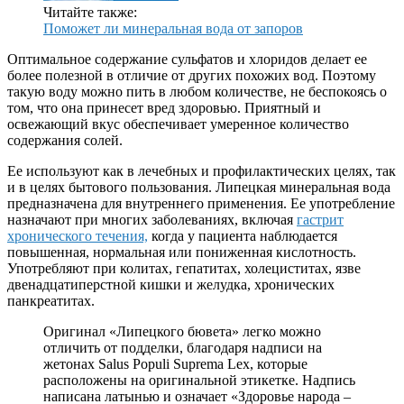
Читайте также:
Поможет ли минеральная вода от запоров
Оптимальное содержание сульфатов и хлоридов делает ее
более полезной в отличие от других похожих вод. Поэтому
такую воду можно пить в любом количестве, не беспокоясь о
том, что она принесет вред здоровью. Приятный и
освежающий вкус обеспечивает умеренное количество
содержания солей.
Ее используют как в лечебных и профилактических целях, так
и в целях бытового пользования. Липецкая минеральная вода
предназначена для внутреннего применения. Ее употребление
назначают при многих заболеваниях, включая
гастрит
хронического течения,
когда у пациента наблюдается
повышенная, нормальная или пониженная кислотность.
Употребляют при колитах, гепатитах, холециститах, язве
двенадцатиперстной кишки и желудка, хронических
панкреатитах.
Оригинал «Липецкого бювета» легко можно
отличить от подделки, благодаря надписи на
жетонах Salus Populi Suprema Lex, которые
расположены на оригинальной этикетке. Надпись
написана латынью и означает «Здоровье народа –