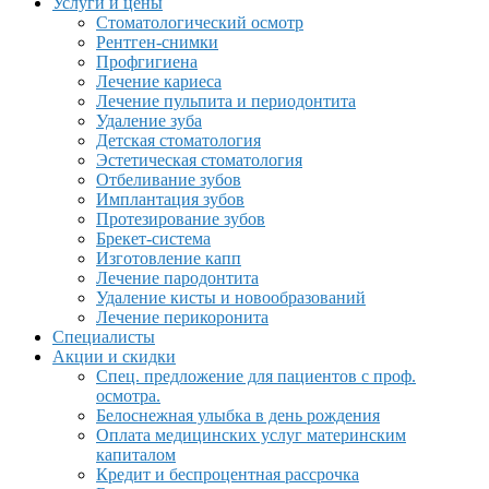
Услуги и цены
Стоматологический осмотр
Рентген-снимки
Профгигиена
Лечение кариеса
Лечение пульпита и периодонтита
Удаление зуба
Детская стоматология
Эстетическая стоматология
Отбеливание зубов
Имплантация зубов
Протезирование зубов
Брекет-система
Изготовление капп
Лечение пародонтита
Удаление кисты и новообразований
Лечение перикоронита
Специалисты
Акции и скидки
Спец. предложение для пациентов с проф.
осмотра.
Белоснежная улыбка в день рождения
Оплата медицинских услуг материнским
капиталом
Кредит и беспроцентная рассрочка