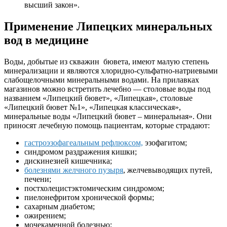
высший закон».
Применение Липецких минеральных
вод в медицине
Воды, добытые из скважин бювета, имеют малую степень
минерализации и являются хлоридно-сульфатно-натриевыми
слабощелочными минеральными водами. На прилавках
магазинов можно встретить лечебно — столовые воды под
названием «Липецкий бювет», «Липецкая», столовые
«Липецкий бювет №1», «Липецкая классическая»,
минеральные воды «Липецкий бювет – минеральная». Они
приносят лечебную помощь пациентам, которые страдают:
гастроэзофагеальным рефлюксом,
эзофагитом;
синдромом раздражения кишки;
дискинезией кишечника;
болезнями желчного пузыря
, желчевыводящих путей,
печени;
постхолецистэктомическим синдромом;
пиелонефритом хронической формы;
сахарным диабетом;
ожирением;
мочекаменной болезнью;