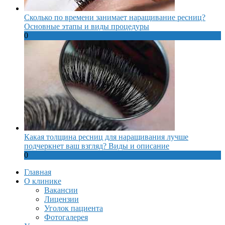
Сколько по времени занимает наращивание ресниц?
Основные этапы и виды процедуры
0
Какая толщина ресниц для наращивания лучше
подчеркнет ваш взгляд? Виды и описание
0
Главная
О клинике
Вакансии
Лицензии
Уголок пациента
Фотогалерея