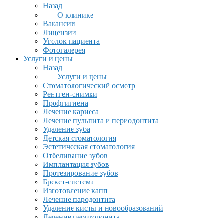
Назад
О клинике
Вакансии
Лицензии
Уголок пациента
Фотогалерея
Услуги и цены
Назад
Услуги и цены
Стоматологический осмотр
Рентген-снимки
Профгигиена
Лечение кариеса
Лечение пульпита и периодонтита
Удаление зуба
Детская стоматология
Эстетическая стоматология
Отбеливание зубов
Имплантация зубов
Протезирование зубов
Брекет-система
Изготовление капп
Лечение пародонтита
Удаление кисты и новообразований
Лечение перикоронита