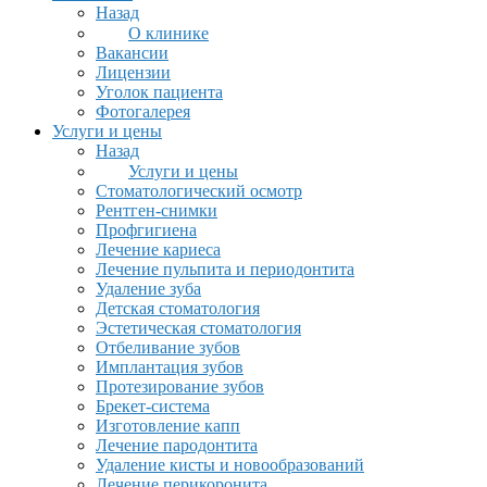
Назад
О клинике
Вакансии
Лицензии
Уголок пациента
Фотогалерея
Услуги и цены
Назад
Услуги и цены
Стоматологический осмотр
Рентген-снимки
Профгигиена
Лечение кариеса
Лечение пульпита и периодонтита
Удаление зуба
Детская стоматология
Эстетическая стоматология
Отбеливание зубов
Имплантация зубов
Протезирование зубов
Брекет-система
Изготовление капп
Лечение пародонтита
Удаление кисты и новообразований
Лечение перикоронита