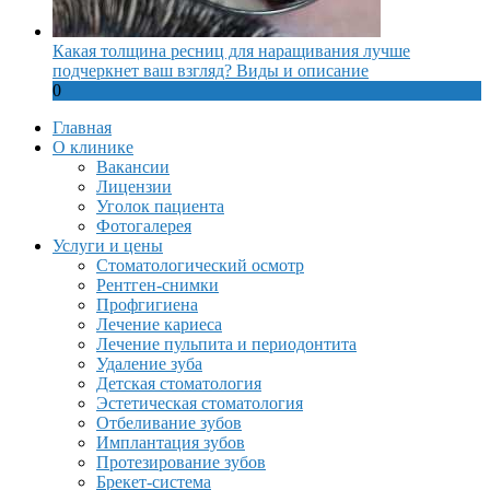
Какая толщина ресниц для наращивания лучше
подчеркнет ваш взгляд? Виды и описание
0
Главная
О клинике
Вакансии
Лицензии
Уголок пациента
Фотогалерея
Услуги и цены
Стоматологический осмотр
Рентген-снимки
Профгигиена
Лечение кариеса
Лечение пульпита и периодонтита
Удаление зуба
Детская стоматология
Эстетическая стоматология
Отбеливание зубов
Имплантация зубов
Протезирование зубов
Брекет-система