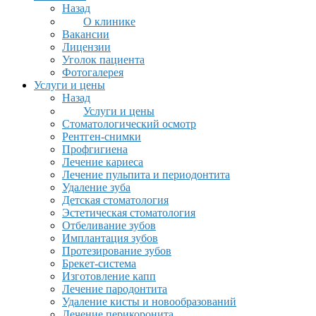
Назад
О клинике
Вакансии
Лицензии
Уголок пациента
Фотогалерея
Услуги и цены
Назад
Услуги и цены
Стоматологический осмотр
Рентген-снимки
Профгигиена
Лечение кариеса
Лечение пульпита и периодонтита
Удаление зуба
Детская стоматология
Эстетическая стоматология
Отбеливание зубов
Имплантация зубов
Протезирование зубов
Брекет-система
Изготовление капп
Лечение пародонтита
Удаление кисты и новообразований
Лечение перикоронита