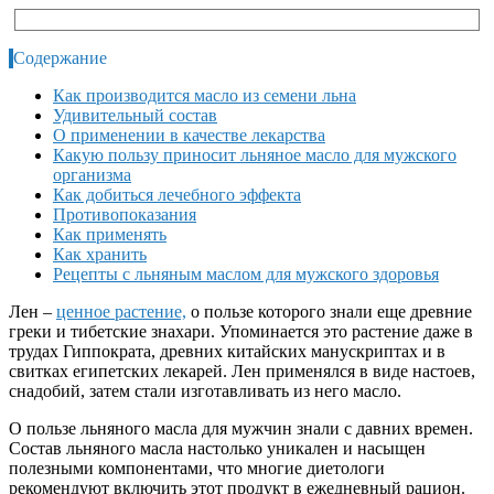
Содержание
Как производится масло из семени льна
Удивительный состав
О применении в качестве лекарства
Какую пользу приносит льняное масло для мужского
организма
Как добиться лечебного эффекта
Противопоказания
Как применять
Как хранить
Рецепты с льняным маслом для мужского здоровья
Лен –
ценное растение,
о пользе которого знали еще древние
греки и тибетские знахари. Упоминается это растение даже в
трудах Гиппократа, древних китайских манускриптах и в
свитках египетских лекарей. Лен применялся в виде настоев,
снадобий, затем стали изготавливать из него масло.
О пользе льняного масла для мужчин знали с давних времен.
Состав льняного масла настолько уникален и насыщен
полезными компонентами, что многие диетологи
рекомендуют включить этот продукт в ежедневный рацион.