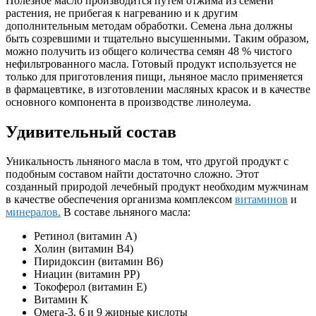
Полезное масло производится путем отжима из семени
растения, не прибегая к нагреванию и к другим
дополнительным методам обработки. Семена льна должны
быть созревшими и тщательно высушенными. Таким образом,
можно получить из общего количества семян 48 % чистого
нефильтрованного масла. Готовый продукт используется не
только для приготовления пищи, льняное масло применяется
в фармацевтике, в изготовлении масляных красок и в качестве
основного компонента в производстве линолеума.
Удивительный состав
Уникальность льняного масла в том, что другой продукт с
подобным составом найти достаточно сложно. Этот
созданный природой лечебный продукт необходим мужчинам
в качестве обеспечения организма комплексом
витаминов
и
минералов.
В составе льняного масла:
Ретинол (витамин А)
Холин (витамин В4)
Пиридоксин (витамин В6)
Ниацин (витамин РР)
Токоферол (витамин Е)
Витамин К
Омега-3, 6 и 9 жирные кислоты