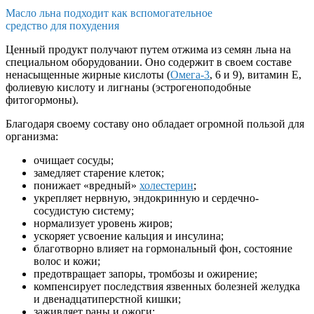
Масло льна подходит как вспомогательное
средство для похудения
Ценный продукт получают путем отжима из семян льна на
специальном оборудовании. Оно содержит в своем составе
ненасыщенные жирные кислоты (
Омега-3
, 6 и 9), витамин Е,
фолиевую кислоту и лигнаны (эстрогеноподобные
фитогормоны).
Благодаря своему составу оно обладает огромной пользой для
организма:
очищает сосуды;
замедляет старение клеток;
понижает «вредный»
холестерин
;
укрепляет нервную, эндокринную и сердечно-
сосудистую систему;
нормализует уровень жиров;
ускоряет усвоение кальция и инсулина;
благотворно влияет на гормональный фон, состояние
волос и кожи;
предотвращает запоры, тромбозы и ожирение;
компенсирует последствия язвенных болезней желудка
и двенадцатиперстной кишки;
заживляет раны и ожоги;