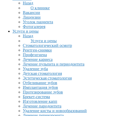
Назад
О клинике
Вакансии
Лицензии
Уголок пациента
Фотогалерея
Услуги и цены
Назад
Услуги и цены
Стоматологический осмотр
Рентген-снимки
Профгигиена
Лечение кариеса
Лечение пульпита и периодонтита
Удаление зуба
Детская стоматология
Эстетическая стоматология
Отбеливание зубов
Имплантация зубов
Протезирование зубов
Брекет-система
Изготовление капп
Лечение пародонтита
Удаление кисты и новообразований
Лечение перикоронита