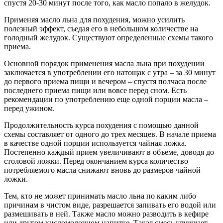
спустя 20-30 минут после того, как масло попало в желудок.
Применяя масло льна для похудения, можно усилить
полезный эффект, съедая его в небольшом количестве на
голодный желудок. Существуют определенные схемы такого
приема.
Основной порядок применения масла льна при похудении
заключается в употреблении его натощак с утра – за 30 минут
до первого приема пищи и вечером – спустя полчаса после
последнего приема пищи или вовсе перед сном. Есть
рекомендации по употреблению еще одной порции масла –
перед ужином.
Продолжительность курса похудения с помощью данной
схемы составляет от одного до трех месяцев. В начале приема
в качестве одной порции используется чайная ложка.
Постепенно каждый прием увеличивают в объеме, доводя до
столовой ложки. Перед окончанием курса количество
потребляемого масла снижают вновь до размеров чайной
ложки.
Тем, кто не может принимать масло льна по каким либо
причинам в чистом виде, разрешается запивать его водой или
размешивать в ней. Также масло можно разводить в кефире
или другом кисломолочном напитке. Такая смесь улучшает