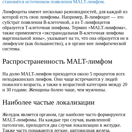
становятся источником появления MALT-лимфом.
Лимфоциты имеют несколько разновидностей, для каждой из
которой есть свои лимфомы. Например, В-лимфоцит — это
субстрат появления В-клеточной, а из Т-лимфоцитов
образуется Т-клеточная лимфома. Термин «MALT-лимфома»,
также применяется «экстранодальная B-клеточная лимфома
маргинальной зоны», указывает на то, что она образуется не в
лимфоузле (как большинство), а в органе вне лимфатической
системы.
Распространенность MALT-лимфом
На долю MALT-лимфом приходится около 5 процентов всех
неходжкинских лимфом. Они чаще встречаются у людей
пожилого возраста, а также в возрастной категории между 20
и 30 годами. Женщины болею чаше, чем мужчины.
Наиболее частые локализации
Желудок является органом, где наиболее часто формируются
MALT-лимфомы. На каждые три случая, выявленной
патологии, приходится два случая локализации в желудке.
Также часто поражаются легкие, щитовидная железа,