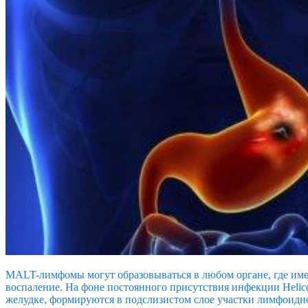
MALT-лимфомы могут образовываться в любом органе, где име
воспаление. На фоне постоянного присутствия инфекции Helicobac
желудке, формируются в подслизистом слое участки лимфоидн