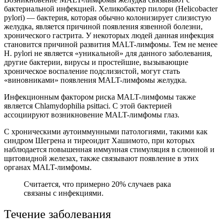
бактериальной инфекцией. Хеликобактер пилори (Helicobacter
pylori) — бактерия, которая обычно колонизирует слизистую
желудка, является причиной появления язвенной болезни,
хронического гастрита. У некоторых людей данная инфекция
становится причиной развития MALT-лимфомы. Тем не менее
H. pylori не является «уникальной» для данного заболевания,
другие бактерии, вирусы и простейшие, вызывающие
хроническое воспаление подслизистой, могут стать
«виновниками» появления MALT-лимфомы желудка.
Инфекционным фактором риска MALT-лимфомы также
является Chlamydophilia psittaci. С этой бактерией
ассоциируют возникновение MALT-лимфомы глаз.
С хроническими аутоиммунными патологиями, такими как
синдром Шегрена и тиреоидит Хашимото, при которых
наблюдается повышенная иммунная стимуляция в слюнной и
щитовидной железах, также связывают появление в этих
органах MALT-лимфомы.
Считается, что примерно 20% случаев рака
связаны с инфекциями.
Течение заболевания