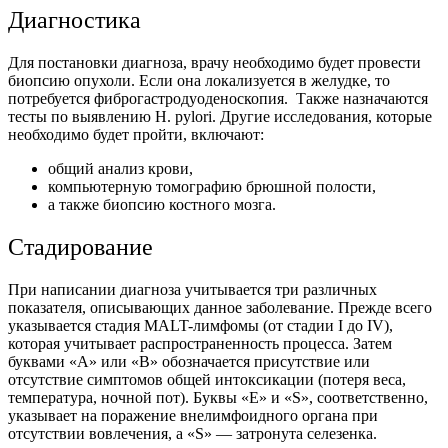
Диагностика
Для постановки диагноза, врачу необходимо будет провести
биопсию опухоли. Если она локализуется в желудке, то
потребуется фиброгастродуоденоскопия. Также назначаются
тесты по выявлению H. pylori. Другие исследования, которые
необходимо будет пройти, включают:
общий анализ крови,
компьютерную томографию брюшной полости,
а также биопсию костного мозга.
Стадирование
При написании диагноза учитывается три различных
показателя, описывающих данное заболевание. Прежде всего
указывается стадия MALT-лимфомы (от стадии I до IV),
которая учитывает распространенность процесса. Затем
буквами «А» или «В» обозначается присутствие или
отсутствие симптомов общей интоксикации (потеря веса,
температура, ночной пот). Буквы «E» и «S», соответственно,
указывает на поражение внелимфоидного органа при
отсутствии вовлечения, а «S» — затронута селезенка.