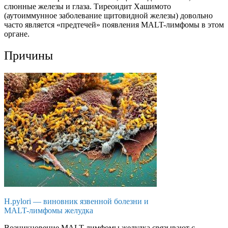
слюнные железы и глаза. Тиреоидит Хашимото
(аутоиммунное заболевание щитовидной железы) довольно
часто является «предтечей» появления MALT-лимфомы в этом
органе.
Причины
H.pylori — виновник язвенной болезни и
MALT-лимфомы желудка
Возникновение MALT-лимфомы желудка связывают с