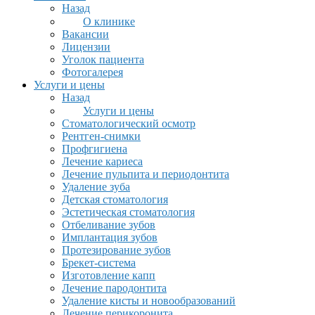
Назад
О клинике
Вакансии
Лицензии
Уголок пациента
Фотогалерея
Услуги и цены
Назад
Услуги и цены
Стоматологический осмотр
Рентген-снимки
Профгигиена
Лечение кариеса
Лечение пульпита и периодонтита
Удаление зуба
Детская стоматология
Эстетическая стоматология
Отбеливание зубов
Имплантация зубов
Протезирование зубов
Брекет-система
Изготовление капп
Лечение пародонтита
Удаление кисты и новообразований
Лечение перикоронита