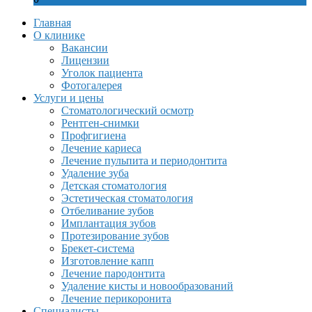
Главная
О клинике
Вакансии
Лицензии
Уголок пациента
Фотогалерея
Услуги и цены
Стоматологический осмотр
Рентген-снимки
Профгигиена
Лечение кариеса
Лечение пульпита и периодонтита
Удаление зуба
Детская стоматология
Эстетическая стоматология
Отбеливание зубов
Имплантация зубов
Протезирование зубов
Брекет-система
Изготовление капп
Лечение пародонтита
Удаление кисты и новообразований
Лечение перикоронита
Специалисты