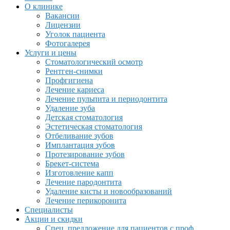
О клинике
Вакансии
Лицензии
Уголок пациента
Фотогалерея
Услуги и цены
Стоматологический осмотр
Рентген-снимки
Профгигиена
Лечение кариеса
Лечение пульпита и периодонтита
Удаление зуба
Детская стоматология
Эстетическая стоматология
Отбеливание зубов
Имплантация зубов
Протезирование зубов
Брекет-система
Изготовление капп
Лечение пародонтита
Удаление кисты и новообразований
Лечение перикоронита
Специалисты
Акции и скидки
Спец. предложение для пациентов с проф.