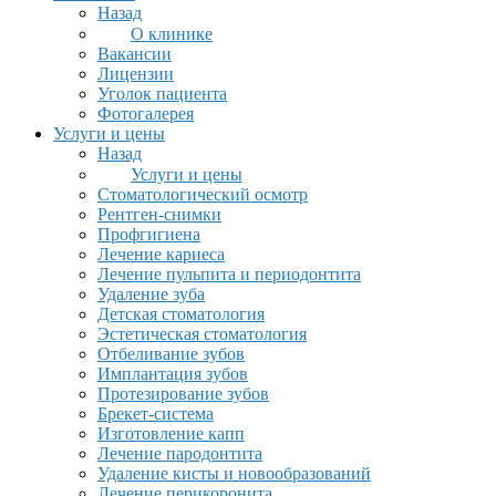
Назад
О клинике
Вакансии
Лицензии
Уголок пациента
Фотогалерея
Услуги и цены
Назад
Услуги и цены
Стоматологический осмотр
Рентген-снимки
Профгигиена
Лечение кариеса
Лечение пульпита и периодонтита
Удаление зуба
Детская стоматология
Эстетическая стоматология
Отбеливание зубов
Имплантация зубов
Протезирование зубов
Брекет-система
Изготовление капп
Лечение пародонтита
Удаление кисты и новообразований
Лечение перикоронита