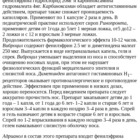
фенилэфрина гидрохлорид 20мг и карбиноксамина
гидромалеата 4мг.
Карбиноксамин
обладает антигистаминным
действием, препарат также снижает проницаемость
капилляров. Применяют по 1 капсуле 2 раза в день. В
педиатрической практике используют сироп
Ринопронта
,
применяют детям от 1года до 5лет 1 мерная ложка, от5 до12 –
2 ложки и с 12 и взрослым 3 мерные ложки.
Продолжительность фармакологического эффекта 10-12 часов.
Виброцил
содержит фенилэфрин 2.5 мг и диметиндена малеат
250 мкг. Выпускается в виде интраназальных капель, геля и
спрея.
Виброцил
уменьшает выделения из носа и способствует
очищению носовых ходов, при этом не нарушает
физиологических функций мерцательного эпителия и
слизистой носа.
Диметинден
антагонист гистаминовых H
–
1
рецепторов оказывает противоаллергическое и противозудное
действие. Эффективен при применении в низких дозах,
хорошо переносится. Перед введением препарата следует
аккуратно прочистить нос. Препарат закапывают детям до 1
года – 1 капля, от 1 года до 6 лет- 1–2 капли и старше 6 лет и
взрослым 3–4 капли в каждую ноздрю 3–4 раза в день. Cпрей
и гель назначают детям в возрасте старше 6 лет и взрослым.
Спрей по 1-2 впрыскивания в каждую ноздрю 3–4 раза в день,
гелем намазывают слизистую оболочку носа.
Адрианол
в состав этого препарата входит фенилэфрина