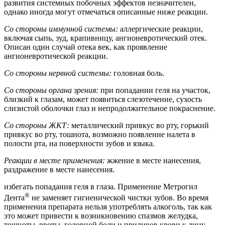
развития системных побочных эффектов незначителен,
однако иногда могут отмечаться описанные ниже реакции.
Со стороны иммунной системы:
аллергические реакции,
включая сыпь, зуд, крапивницу, ангионевротический отек.
Описан один случай отека век, как проявление
ангионевротической реакции.
Со стороны нервной системы:
головная боль.
Со стороны органа зрения:
при попадании геля на участок,
близкий к глазам, может появиться слезотечение, сухость
слизистой оболочки глаз и непродолжительное покраснение.
Со стороны ЖКТ:
металлический привкус во рту, горький
привкус во рту, тошнота, возможно появление налета в
полости рта, на поверхности зубов и языка.
Реакции в месте применения:
жжение в месте нанесения,
раздражение в месте нанесения.
избегать попадания геля в глаза. Применение Метрогил
®
Дента
не заменяет гигиенической чистки зубов. Во время
применения препарата нельзя употреблять алкоголь, так как
это может привести к возникновению спазмов желудка,
тошноты, рвоты, головной боли и приливов крови к лицу.