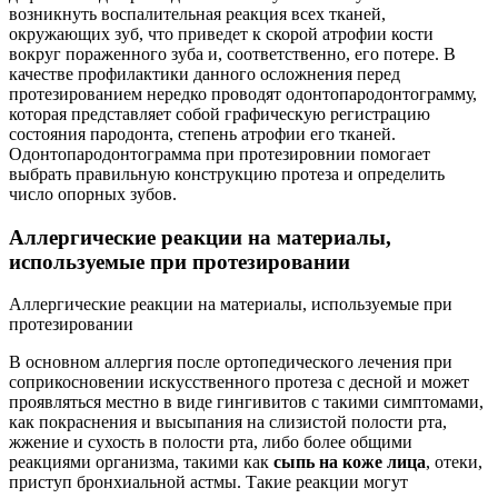
возникнуть воспалительная реакция всех тканей,
окружающих зуб, что приведет к скорой атрофии кости
вокруг пораженного зуба и, соответственно, его потере. В
качестве профилактики данного осложнения перед
протезированием нередко проводят одонтопародонтограмму,
которая представляет собой графическую регистрацию
состояния пародонта, степень атрофии его тканей.
Одонтопародонтограмма при протезировнии помогает
выбрать правильную конструкцию протеза и определить
число опорных зубов.
Аллергические реакции на материалы,
используемые при протезировании
Аллергические реакции на материалы, используемые при
протезировании
В основном аллергия после ортопедического лечения при
соприкосновении искусственного протеза с десной и может
проявляться местно в виде гингивитов с такими симптомами,
как покраснения и высыпания на слизистой полости рта,
жжение и сухость в полости рта, либо более общими
реакциями организма, такими как
сыпь на коже лица
, отеки,
приступ бронхиальной астмы. Такие реакции могут