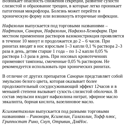
Возникает опасность снижения секреции, развитие сухости
слизистой и образование трещин, в которые легко проникает
патогенная микрофлора. Болезнь может перейти в
хроническую форму или возникнуть вторичные инфекции.
Нафазолин
выпускается под торговыми названиями –
Нафтизин, Санорин, Нафазолин, Нафазол-Хемофарм.
При
местном применении растворов вазоконстрикция проявляется
в течение 10 минут и продолжается до 2 – 6 часов. При
ринитах вводят в нос взрослым 1–3 капли 0,1 % раствора 2–3
раза в день, детям старше 1 года – по 1-2 капли 0,05 %
раствора 1-3 раза в день. При носовых кровотечениях
применяют тампоны, смоченные 0,05 % раствором. Не
рекомендуется использовать при хронических ринитах.
В отличие от других препаратов
Санорин
представляет собой
эмульсию белого цвета, которая оказывает более
продолжительный сосудосуживающий эффект 12часов и в
меньшей степени вызывает сухость слизистой оболочки. В
состав эмульсии входит нафазолина нитрат, эфирное масло
эвкалипта, борная кислота, вазелиновое масло.
Ксилометазолин
выпускается под разными торговыми
названиями –
Ринонорм, Ксимелин, Галазолин, Тофф плюс,
Гриппостат Рино, Снуп, Отривин, ДляНос.