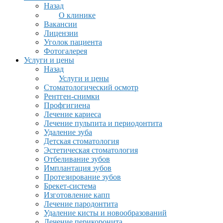
Назад
О клинике
Вакансии
Лицензии
Уголок пациента
Фотогалерея
Услуги и цены
Назад
Услуги и цены
Стоматологический осмотр
Рентген-снимки
Профгигиена
Лечение кариеса
Лечение пульпита и периодонтита
Удаление зуба
Детская стоматология
Эстетическая стоматология
Отбеливание зубов
Имплантация зубов
Протезирование зубов
Брекет-система
Изготовление капп
Лечение пародонтита
Удаление кисты и новообразований
Лечение перикоронита