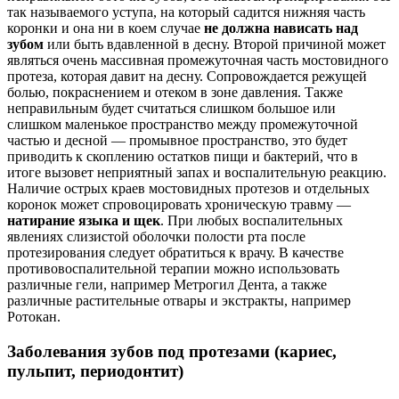
так называемого уступа, на который садится нижняя часть
коронки и она ни в коем случае
не должна нависать над
зубом
или быть вдавленной в десну. Второй причиной может
являться очень массивная промежуточная часть мостовидного
протеза, которая давит на десну. Сопровождается режущей
болью, покраснением и отеком в зоне давления. Также
неправильным будет считаться слишком большое или
слишком маленькое пространство между промежуточной
частью и десной — промывное пространство, это будет
приводить к скоплению остатков пищи и бактерий, что в
итоге вызовет неприятный запах и воспалительную реакцию.
Наличие острых краев мостовидных протезов и отдельных
коронок может спровоцировать хроническую травму —
натирание языка и щек
. При любых воспалительных
явлениях слизистой оболочки полости рта после
протезирования следует обратиться к врачу. В качестве
противовоспалительной терапии можно использовать
различные гели, например Метрогил Дента, а также
различные растительные отвары и экстракты, например
Ротокан.
Заболевания зубов под протезами (кариес,
пульпит, периодонтит)