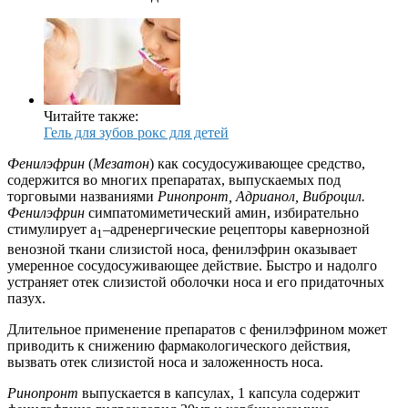
Читайте также:
Гель для зубов рокс для детей
Фенилэфрин
(
Мезатон
) как сосудосуживающее средство,
содержится во многих препаратах, выпускаемых под
торговыми названиями
Ринопронт, Адрианол, Виброцил.
Фенилэфрин
симпатомиметический амин, избирательно
стимулирует a
–адренергические рецепторы кавернозной
1
венозной ткани слизистой носа, фенилэфрин оказывает
умеренное сосудосуживающее действие. Быстро и надолго
устраняет отек слизистой оболочки носа и его придаточных
пазух.
Длительное применение препаратов с фенилэфрином может
приводить к снижению фармакологического действия,
вызвать отек слизистой носа и заложенность носа.
Ринопронт
выпускается в капсулах, 1 капсула содержит