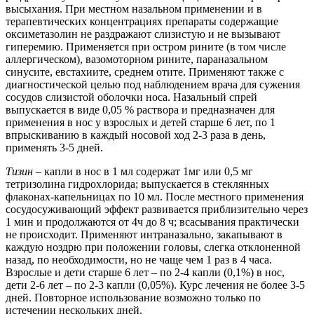
высыхания. При местном назальном применении и в
терапевтических концентрациях препараты содержащие
оксиметазолин не раздражают слизистую и не вызывают
гиперемию. Применяется при остром рините (в том числе
аллергическом), вазомоторном рините, параназальном
синусите, евстахиите, среднем отите. Применяют также с
диагностической целью под наблюдением врача для сужения
сосудов слизистой оболочки носа. Назальный спрей
выпускается в виде 0,05 % раствора и предназначен для
применения в нос у взрослых и детей старше 6 лет, по 1
впрыскиванию в каждый носовой ход 2-3 раза в день,
применять 3-5 дней.
Тизин –
капли в нос в 1 мл содержат 1мг или 0,5 мг
тетризолина гидрохлорида; выпускается в стеклянных
флаконах-капельницах по 10 мл. После местного применения
сосудосуживающий эффект развивается приблизительно через
1 мин и продолжаются от 4ч до 8 ч; всасывания практически
не происходит. Применяют интраназально, закапывают в
каждую ноздрю при положении головы, слегка отклоненной
назад, по необходимости, но не чаще чем 1 раз в 4 часа.
Взрослые и дети старше 6 лет – по 2-4 капли (0,1%) в нос,
дети 2-6 лет – по 2-3 капли (0,05%). Курс лечения не более 3-5
дней. Повторное использование возможно только по
истечении нескольких дней.