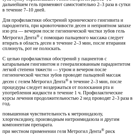
дальнейшем гель применяют самостоятельно 2–3 раза в сутки
в течение 7–10 дней.
Для профилактики обострений хронического гингивита и
пародонтита, при кровоточивости десен и неприятном запахе
изо рта — вечером после гигиенической чистки зубов гель
®
Метрогил Дента
с помощью пальцевого массажа следует
втирать в область десен в течение 2–3 мин, после втирания
сплюнуть, рот не полоскать.
С целью профилактики обострений у пациентов с
катаральным гингивитом и генерализованным парадонтитом
легкой степени тяжести — утром и вечером после
гигиенической чистки зубов проводят пальцевой массаж
®
десен с гелем Метрогил Дента
в течение 2–3 мин, после
процедуры следует воздержаться от полоскания рта и
употребления жидкости в течение 1 ч. Профилактические
курсы лечения продолжительностью 2 нед проводят 2–3 раза в
год.
повышенная чувствительность к метронидазолу,
хлоргексидину, производным нитроимидазола и другим
компонентам препарата.
®
при местном применении геля Метрогил Дента
риск