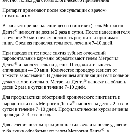
местно, только для стоматологического применения!
Препарат применяют после консультации с врачом-
стоматологом.
Взрослым при воспалении десен (гингивит) гель Метрогил
®
Дента
наносят на десны 2 раза в сутки. После нанесения геля
в течение 30 мин нельзя полоскать рот, пить и принимать
пищу. Средняя продолжительность лечения 7–10 дней.
При пародонтите: после снятия зубных отложений
пародонтальные карманы обрабатывают гелем Метрогил
®
Дента
и наносят гель на десны. Продолжительность
аппликации — 30 мин. Количество процедур зависит от
тяжести заболевания. В дальнейшем аппликации геля больной
®
делает самостоятельно. Метрогил Дента
наносят на область
десен 2 раза в сутки в течение 7–10 дней.
Для профилактики обострений хронического гингивита и
®
пародонтита гель Метрогил Дента
наносят на десны 2 раза в
сутки в течение 7–10 дней. Профилактические курсы лечения
проводят 2–3 раза в год.
Для лечения постэкстракционного альвеолита после удаления
®
зуба лунку обрабатывают гелем Метрогил Дента
, в