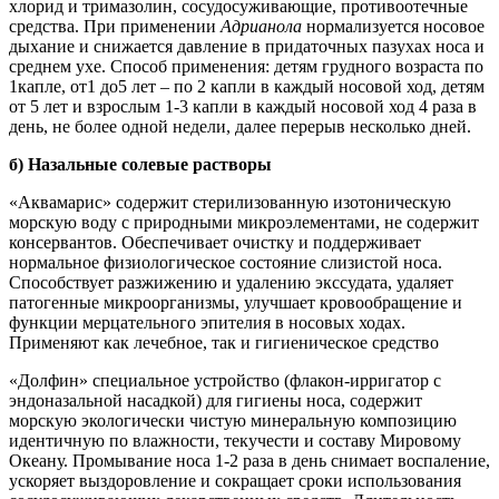
хлорид и тримазолин, сосудосуживающие, противоотечные
средства. При применении
Адрианола
нормализуется носовое
дыхание и снижается давление в придаточных пазухах носа и
среднем ухе. Способ применения: детям грудного возраста по
1капле, от1 до5 лет – по 2 капли в каждый носовой ход, детям
от 5 лет и взрослым 1-3 капли в каждый носовой ход 4 раза в
день, не более одной недели, далее перерыв несколько дней.
б) Назальные солевые растворы
«Аквамарис» содержит стерилизованную изотоническую
морскую воду с природными микроэлементами, не содержит
консервантов. Обеспечивает очистку и поддерживает
нормальное физиологическое состояние слизистой носа.
Способствует разжижению и удалению экссудата, удаляет
патогенные микроорганизмы, улучшает кровообращение и
функции мерцательного эпителия в носовых ходах.
Применяют как лечебное, так и гигиеническое средство
«Долфин» специальное устройство (флакон-ирригатор с
эндоназальной насадкой) для гигиены носа, содержит
морскую экологически чистую минеральную композицию
идентичную по влажности, текучести и составу Мировому
Океану. Промывание носа 1-2 раза в день снимает воспаление,
ускоряет выздоровление и сокращает сроки использования