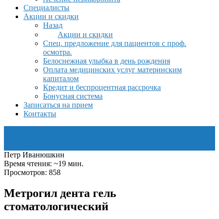
Специалисты
Акции и скидки
Назад
Акции и скидки
Спец. предложение для пациентов с проф.
осмотра.
Белоснежная улыбка в день рождения
Оплата медицинских услуг материнским
капиталом
Кредит и беспроцентная рассрочка
Бонусная система
Записаться на прием
Контакты
Петр Иванюшкин
Время чтения: ~19 мин.
Просмотров: 858
Метрогил дента гель
стоматологический