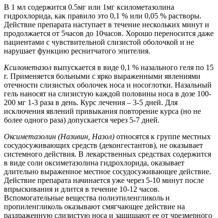
В 1 мл содержится 0.5мг или 1мг ксилометазолина
гидрохлорида, как правило это 0,1 % или 0,05 % растворы.
Действие препарата наступает в течение нескольких минут и
продолжается от 5часов до 10часов. Хорошо переносится даже
пациентами с чувствительной слизистой оболочкой и не
нарушает функцию реснитчатого эпителия.
Ксилометазол
выпускается в виде 0,1 % назального геля по 15
г. Применяется больными с ярко выраженными явлениями
отечности слизистых оболочек носа и носоглотки. Назальный
гель наносят на слизистую каждой половины носа в дозе 100-
200 мг 1-3 раза в день. Курс лечения – 3-5 дней. Для
исключения явлений привыкания повторение курса (но не
более одного раза) допускается через 5-7 дней.
Оксиметазолин (Називин, Назол)
относятся к группе местных
сосудосуживающих средств (деконгестантов), не оказывает
системного действия. В лекарственных средствах содержится
в виде соли оксиметазолина гидрохлорида, оказывает
длительно выраженное местное сосудосуживающее действие.
Действие препарата начинается уже через 5-10 минут после
впрыскивания и длится в течение 10-12 часов.
Вспомогательные вещества полиэтиленгликоль и
пропиленгликоль оказывают смягчающее действие на
раздраженную слизистую носа и защищают ее от чрезмерного