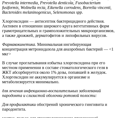
Prevotella intermedia, Prevotella denticola, Fusobacterium
fusiformis, Wolinella recta, Eikenella corrodens, Borrelia vincenti,
Bacteroides melaninogenicus, Selenomonas spp.
Хлоргексидин — антисептик бактерицидного действия.
Активен в отношении широкого круга вегетативных форм
грамотрицательных и грамположительных микроорганизмов,
а также дрожжей, дерматофитов и липофильных вирусов.
Фармакокинетика
. Минимальная ингибирующая
концентрация метронидазола для анаэробных бактерий — <1
мкг>
В случае проглатывания избытка хлоргексидина при его
местном применении в составе стоматологического геля в
ЖКТ абсорбируется около 1% дозы, попавшей в желудок.
Хлоргексидин не аккумулируется в организме и
метаболизируется минимально.
для лечения инфекционно-воспалительных заболеваний
пародонта и слизистой оболочки ротовой полости:
Для профилактики
обострений хронического гингивита и
пародонтита.