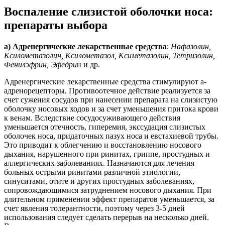
Воспаление слизистой оболочки носа:
препараты выбора
а) Адренергические лекарственные средства
:
Нафазолин,
Ксилометазолин, Ксилометазол, Ксиметазолин, Тетризолин,
Фенилэфрин, Эфедри
н и др.
Адренергические лекарственные средства стимулируют a-
адренорецепторы. Противоотечное действие реализуется за
счет сужения сосудов при нанесении препарата на слизистую
оболочку носовых ходов и за счет уменьшения притока крови
к венам. Вследствие сосудосуживающего действия
уменьшается отечность, гиперемия, экссудация слизистых
оболочек носа, придаточных пазух носа и евстахиевой трубы.
Это приводит к облегчению и восстановлению носового
дыхания, нарушенного при ринитах, гриппе, простудных и
аллергических заболеваниях. Назначаются для лечения
больных острыми ринитами различной этиологии,
синуситами, отите и других простудных заболеваниях,
сопровождающимися затруднением носового дыхания. При
длительном применении эффект препаратов уменьшается, за
счет явления толерантности, поэтому через 3-5 дней
использования следует сделать перерыв на несколько дней.