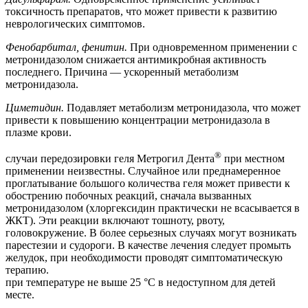
токсичность препаратов, что может привести к развитию
неврологических симптомов.
Фенобарбитал, фенитин.
При одновременном применении с
метронидазолом снижается антимикробная активность
последнего. Причина — ускоренный метаболизм
метронидазола.
Циметидин.
Подавляет метаболизм метронидазола, что может
привести к повышению концентрации метронидазола в
плазме крови.
®
случаи передозировки геля Метрогил Дента
при местном
применении неизвестны. Случайное или преднамеренное
проглатывание большого количества геля может привести к
обострению побочных реакций, сначала вызванных
метронидазолом (хлоргексидин практически не всасывается в
ЖКТ). Эти реакции включают тошноту, рвоту,
головокружение. В более серьезных случаях могут возникать
парестезии и судороги. В качестве лечения следует промыть
желудок, при необходимости проводят симптоматическую
терапию.
при температуре не выше 25 °С в недоступном для детей
месте.