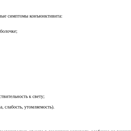
ные симптомы конъюнктивита:
болочке;
ствительность к свету;
 слабость, утомляемость).