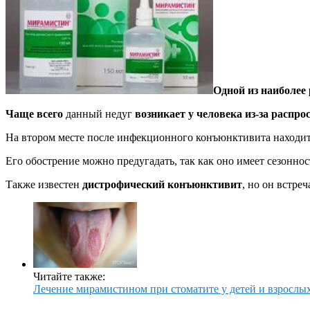
Одной из наиболее
Чаще всего
данный недуг
возникает у человека из-за расп
На втором месте после инфекционного конъюнктивита находи
Его обострение можно предугадать, так как оно имеет сезоннос
Также известен
дистрофический конъюнктивит
, но он встре
Читайте также:
Лечение мирамистином при стоматите у детей и взрослы