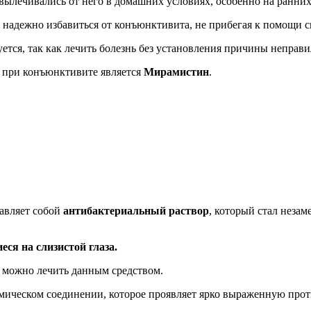
вылечивались от него в домашних условиях, особенно на ранних
и надежно избавиться от конъюнктивита, не прибегая к помощи 
уется, так как лечить болезнь без установления причины неправ
 при конъюнктивите является
Мирамистин
.
авляет собой
антибактериальный раствор
, который стал неза
ся на слизистой глаза.
х можно лечить данным средством.
мическом соединении, которое проявляет ярко выраженную про