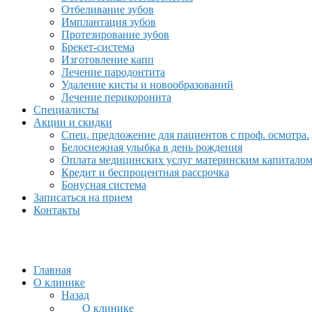
Отбеливание зубов
Имплантация зубов
Протезирование зубов
Брекет-система
Изготовление капп
Лечение пародонтита
Удаление кисты и новообразований
Лечение перикоронита
Специалисты
Акции и скидки
Спец. предложение для пациентов с проф. осмотра.
Белоснежная улыбка в день рождения
Оплата медицинских услуг материнским капитало
Кредит и беспроцентная рассрочка
Бонусная система
Записаться на прием
Контакты
Главная
О клинике
Назад
О клинике