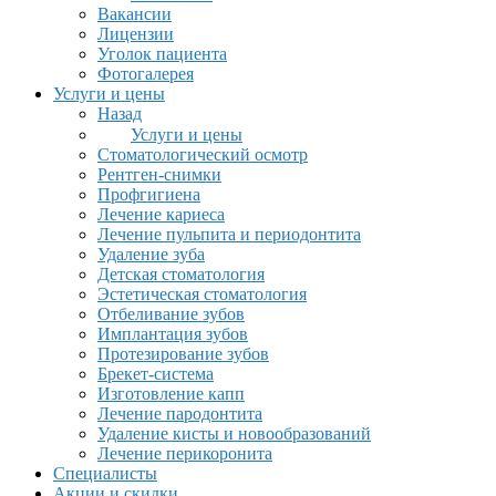
Вакансии
Лицензии
Уголок пациента
Фотогалерея
Услуги и цены
Назад
Услуги и цены
Стоматологический осмотр
Рентген-снимки
Профгигиена
Лечение кариеса
Лечение пульпита и периодонтита
Удаление зуба
Детская стоматология
Эстетическая стоматология
Отбеливание зубов
Имплантация зубов
Протезирование зубов
Брекет-система
Изготовление капп
Лечение пародонтита
Удаление кисты и новообразований
Лечение перикоронита
Специалисты
Акции и скидки