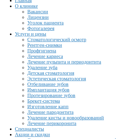
Главная
О клинике
Вакансии
Лицензии
Уголок пациента
Фотогалерея
Услуги и цены
Стоматологический осмотр
Рентген-снимки
Профгигиена
Лечение кариеса
Лечение пульпита и периодонтита
Удаление зуба
Детская стоматология
Эстетическая стоматология
Отбеливание зубов
Имплантация зубов
Протезирование зубов
Брекет-система
Изготовление капп
Лечение пародонтита
Удаление кисты и новообразований
Лечение перикоронита
Специалисты
Акции и скидки