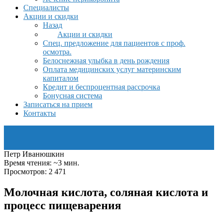
Специалисты
Акции и скидки
Назад
Акции и скидки
Спец. предложение для пациентов с проф.
осмотра.
Белоснежная улыбка в день рождения
Оплата медицинских услуг материнским
капиталом
Кредит и беспроцентная рассрочка
Бонусная система
Записаться на прием
Контакты
Петр Иванюшкин
Время чтения: ~3 мин.
Просмотров: 2 471
Молочная кислота, соляная кислота и
процесс пищеварения