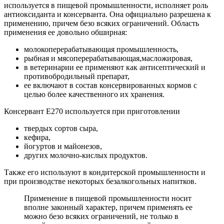
используется в пищевой промышленности, исполняет роль
антиоксиданта и консерванта. Она официально разрешена к
применению, причем безо всяких ограничений. Область
применения ее довольно обширная:
молокоперерабатывающая промышленность,
рыбная и мясоперерабатывающая,масложировая,
в ветеринарии ее применяют как антисептический и
противобродильный препарат,
ее включают в состав консервированных кормов с
целью более качественного их хранения.
Консервант Е270 используется при приготовлении
твердых сортов сыра,
кефира,
йогуртов и майонезов,
других молочно-кислых продуктов.
Также его используют в кондитерской промышленности и
при производстве некоторых безалкогольных напитков.
Применение в пищевой промышленности носит
вполне законный характер, причем применять ее
можно безо всяких ограничений, не только в