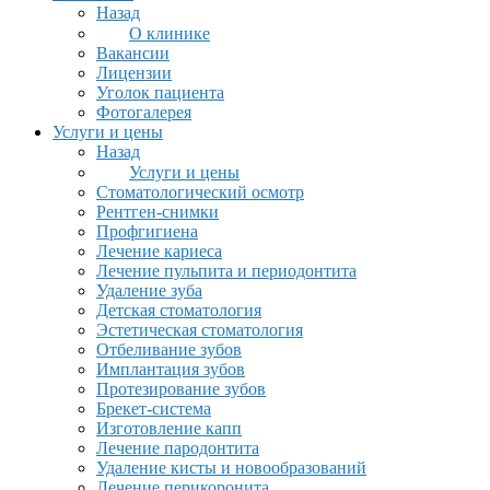
Назад
О клинике
Вакансии
Лицензии
Уголок пациента
Фотогалерея
Услуги и цены
Назад
Услуги и цены
Стоматологический осмотр
Рентген-снимки
Профгигиена
Лечение кариеса
Лечение пульпита и периодонтита
Удаление зуба
Детская стоматология
Эстетическая стоматология
Отбеливание зубов
Имплантация зубов
Протезирование зубов
Брекет-система
Изготовление капп
Лечение пародонтита
Удаление кисты и новообразований
Лечение перикоронита