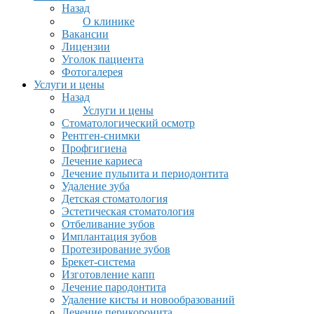
Назад
О клинике
Вакансии
Лицензии
Уголок пациента
Фотогалерея
Услуги и цены
Назад
Услуги и цены
Стоматологический осмотр
Рентген-снимки
Профгигиена
Лечение кариеса
Лечение пульпита и периодонтита
Удаление зуба
Детская стоматология
Эстетическая стоматология
Отбеливание зубов
Имплантация зубов
Протезирование зубов
Брекет-система
Изготовление капп
Лечение пародонтита
Удаление кисты и новообразований
Лечение перикоронита