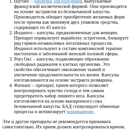
Шутабс –
таблетки для похудения
, выпускаемые
французской косметической фирмой. Они производятся
на основе экстрактов из белокочанной капусты.
Производитель обещает приобретение желаемых форм
после приема как минимум двух упаковок средства,
содержащих по 45 капсул.
Индинол – капсулы, предназначенные для женщин.
Препарат нормализует выработку эстрогенов, блокирует
ряд гормон-независимых негативных процессов.
Индинол используют в составе комплексной терапии
мастопатии и заболеваний женской половой сферы.
Роуз Окс – капсулы, подавляющие образование
свободных радикалов в клетках организма. Это
свойство обеспечивает омоложение тканей и
увеличение продолжительности их жизни. Капсулы
изготавливаются на основе экстракта розмарина.
Фаткапс – препарат, прием которого позволяет
контролировать чувство голода и тем самым
предотвратить набор лишнего веса. Капсулы
изготовляются на основе выпаренного сока
белокочанной капусты. БАД стимулирует обменные
процессы и активизирует
пищеварение
.
Эти и другие препараты не рекомендуется принимать
самостоятельно. Их прием должен контролироваться врачом.