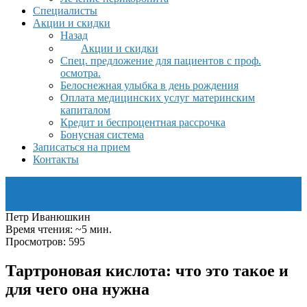
Специалисты
Акции и скидки
Назад
Акции и скидки
Спец. предложение для пациентов с проф.
осмотра.
Белоснежная улыбка в день рождения
Оплата медицинских услуг материнским
капиталом
Кредит и беспроцентная рассрочка
Бонусная система
Записаться на прием
Контакты
Петр Иванюшкин
Время чтения: ~5 мин.
Просмотров: 595
Тартроновая кислота: что это такое и
для чего она нужна