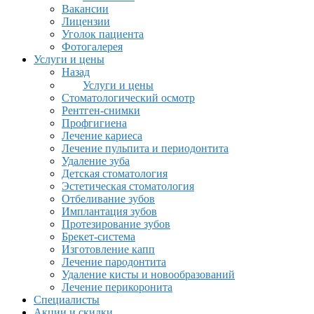
Вакансии
Лицензии
Уголок пациента
Фотогалерея
Услуги и цены
Назад
Услуги и цены
Стоматологический осмотр
Рентген-снимки
Профгигиена
Лечение кариеса
Лечение пульпита и периодонтита
Удаление зуба
Детская стоматология
Эстетическая стоматология
Отбеливание зубов
Имплантация зубов
Протезирование зубов
Брекет-система
Изготовление капп
Лечение пародонтита
Удаление кисты и новообразований
Лечение перикоронита
Специалисты
Акции и скидки