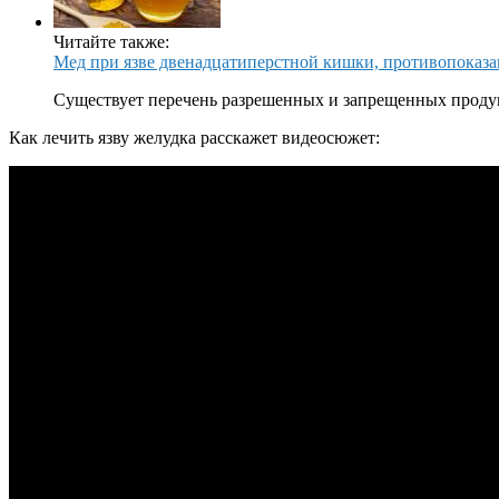
Читайте также:
Мед при язве двенадцатиперстной кишки, противопоказа
Существует перечень разрешенных и запрещенных проду
Как лечить язву желудка расскажет видеосюжет: