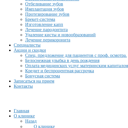
Отбеливание зубов
Имплантация зубов
Протезирование зубов
Брекет-система
Изготовление капп
Лечение пародонтита
Удаление кисты и новообразований
Лечение перикоронита
Специалисты
Акции и скидки
Спец. предложение для пациентов с проф. осмотра.
Белоснежная улыбка в день рождения
Оплата медицинских услуг материнским капитало
Кредит и беспроцентная рассрочка
Бонусная система
Записаться на прием
Контакты
Главная
О клинике
Назад
О клинике