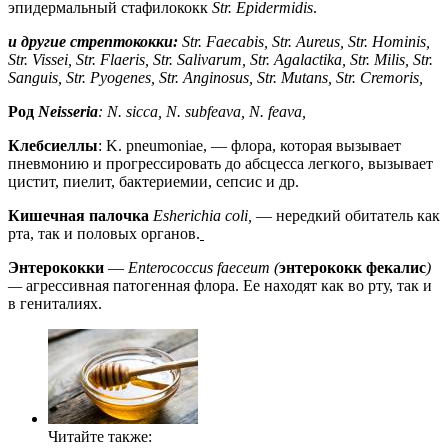
эпидермальный стафилококк
Str
.
Epidermidis
.
и другие стрептококки:
Str
.
Faecabis
,
Str
.
Aureus, Str.
Hominis
,
Str.
Vissei
, Str.
Flaeris
, Str.
Salivarum
, Str.
Agalactika
, Str.
Milis
, Str.
Sanguis
, Str. Pyogenes, Str.
Anginosus
, Str.
Mutans
, Str.
Cremoris
,
Род
Neisseria
: N. sicca, N.
subfeava
, N.
feava
,
Клебсиеллы
: K. pneumoniae, — флора, которая вызывает
пневмонию и прогрессировать до абсцесса легкого, вызывает
цистит, пиелит, бактериемии, сепсис и др.
Кишечная палочка
Esherichia
coli
,
— нередкий обитатель как
рта, так и половых органов.
Энтеро
ко
кки
—
Enterococcus
faeceum
(
энтерококк
фекалис
)
—
агрессивная патогенная флора. Ее находят как во рту, так и
в гениталиях.
Читайте также: