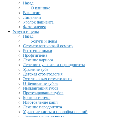
Назад
О клинике
Вакансии
Лицензии
Уголок пациента
Фотогалерея
Услуги и цены
Назад
Услуги и цены
Стоматологический осмотр
Рентген-снимки
Профгигиена
Лечение кариеса
Лечение пульпита и периодонтита
Удаление зуба
Детская стоматология
Эстетическая стоматология
Отбеливание зубов
Имплантация зубов
Протезирование зубов
Брекет-система
Изготовление капп
Лечение пародонтита
Удаление кисты и новообразований
Лечение перикоронита