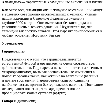
Х
ламидиоз
— характерные хламидийные включения в клетке
Как оказалось, хламидии очень живучие бактерии. Они живут
в условиях совершенно несовместимых с жизнью. Ученые
нашли хламидии в Северном Ледовитом океане на
глубине 3000 метров. Они выживают без кислорода и в
условиях очень высокого давления. Неудивительно, что
хламидии так сложно лечатся. Этот паразит приспособиться к
любым условиям. Источник: ferra.ru
Уре
о
плазмоз
Гард
не
реллез
Представление о о том, что гарднарелла является
естественной флорой в организме, не очень соответствует
действительности. Гарднарелла легко становится патогенным
микроорганизмом, вызывая воспалительные изменения в
половых органах такие, как жжение во влагалище (вагинит)
и другие воспаления. Гарднереллез является одним из
наиболее частых причин бектериального вагиноза. Последние
исследования показали, что гарднереллез может
провоцировать боль в суставах (артрит)
Г
онорея
(диплококк)