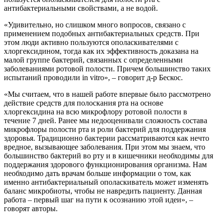
антибактериальными свойствами, а не водой.
«Удивительно, но слишком много вопросов, связано с
применением подобных антибактериальных средств. При
этом люди активно пользуются ополаскивателями с
хлоргексидином, тогда как их эффективность доказана на
малой группе бактерий, связанных с определенными
заболеваниями ротовой полости. Причем большинство таких
испытаний проводили in vitro», – говорит д-р Бескос.
«Мы считаем, что в нашей работе впервые было рассмотрено
действие средств для полоскания рта на основе
хлоргексидина на всю микрофлору ротовой полости в
течение 7 дней. Ранее мы недооценивали сложность состава
микрофлоры полости рта и роли бактерий для поддержания
здоровья. Традиционно бактерии рассматриваются как нечто
вредное, вызывающее заболевания. При этом мы знаем, что
большинство бактерий во рту и в кишечники необходимы для
поддержания здорового функционирования организма. Нам
необходимо дать врачам больше информации о том, как
именно антибактериальный ополаскиватель может изменять
баланс микробиоты, чтобы не навредить пациенту. Данная
работа – первый шаг на пути к осознанию этой идеи», –
говорят авторы.