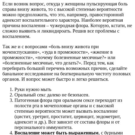
Если возник вопрос, откуда у женщины пульсирующая боль
справа внизу живота, то с высокой степенью вероятности
можно предположить, что это, например, правосторонний
аднексит воспалительного характера. Наиболее вероятная
причина воспаления – чужеродная флора. Которую, кстати, не
сложно выявить и ликвидироать. Решив все проблемы с
воспалением.
Так же и с вопросами «боль внизу живота при
мочеиспускании», «зуда в промежности», «жжение в
промежности», «почему болезненные месячные?» или
«болезненные месячные, что делать?». Перед тем, как
перебирать большой перечень возможных причин, сделайте
банальное исследование на беаткериальную чистоту половых
органов. И вопрос может быстро и легко решиться.
Руки нужно мыть
Оральный секс далеко не безопасен.
Патогенная флора при оральном сексе переходит из
полости рта в мочеполовые органы и с высокой
степенью вероятности может вызвать воспаление
(цистит, уретрит, простатит, цервицит, эндометрит,
аднексит и др.). Все зависит от состава флоры и от
персонального иммунитета.
Воспаление может быть выраженным
, с бурными