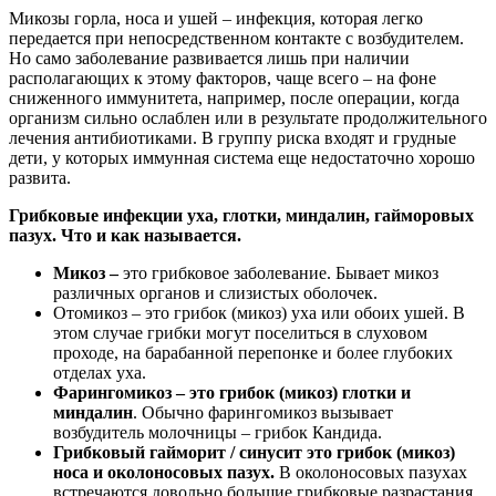
Микозы горла, носа и ушей – инфекция, которая легко
передается при непосредственном контакте с возбудителем.
Но само заболевание развивается лишь при наличии
располагающих к этому факторов, чаще всего – на фоне
сниженного иммунитета, например, после операции, когда
организм сильно ослаблен или в результате продолжительного
лечения антибиотиками. В группу риска входят и грудные
дети, у которых иммунная система еще недостаточно хорошо
развита.
Грибковые инфекции уха, глотки, миндалин, гайморовых
пазух. Что и как называется.
Микоз –
это грибковое заболевание. Бывает микоз
различных органов и слизистых оболочек.
Отомикоз – это грибок (микоз) уха или обоих ушей. В
этом случае грибки могут поселиться в слуховом
проходе, на барабанной перепонке и более глубоких
отделах уха.
Фарингомикоз – это грибок (микоз) глотки и
миндалин
. Обычно фарингомикоз вызывает
возбудитель молочницы – грибок Кандида.
Грибковый гайморит / синусит это грибок (микоз)
носа и околоносовых пазух.
В околоносовых пазухах
встречаются довольно большие грибковые разрастания.