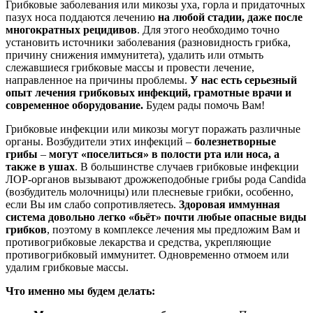
Грибковые заболевания или микозы уха, горла и придаточных
пазух носа поддаются лечению
на любой стадии, даже после
многократных рецидивов
. Для этого необходимо точно
установить источники заболевания (разновидность грибка,
причину снижения иммунитета), удалить или отмыть
слежавшиеся грибковые массы и провести лечение,
направленное на причины проблемы.
У нас есть серьезный
опыт лечения грибковых инфекций, грамотные врачи и
современное оборудование.
Будем рады помочь Вам!
Грибковые инфекции или микозы могут поражать различные
органы. Возбудители этих инфекций –
болезнетворные
грибы
–
могут «поселиться» в полости рта или носа, а
также в ушах
. В большинстве случаев грибковые инфекции
ЛОР-органов вызывают дрожжеподобные грибы рода Candida
(возбудитель молочницы) или плесневые грибки, особенно,
если Вы им слабо сопротивляетесь.
Здоровая иммунная
система довольно легко «бьёт» почти любые опасные виды
грибков
, поэтому в комплексе лечения мы предложим Вам и
противогрибковые лекарства и средства, укрепляющие
противогрибковый иммунитет. Одновременно отмоем или
удалим грибковые массы.
Что именно мы будем делать: