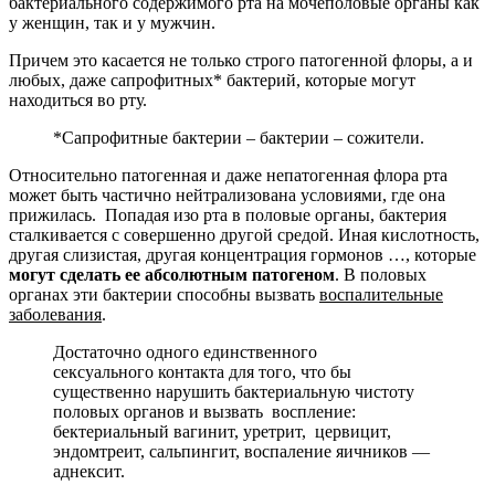
бактериального содержимого рта на мочеполовые органы как
у женщин, так и у мужчин.
Причем это касается не только строго патогенной флоры, а и
любых, даже сапрофитных* бактерий, которые могут
находиться во рту.
*Сапрофитные бактерии – бактерии – сожители.
Относительно патогенная и даже непатогенная флора рта
может быть частично нейтрализована условиями, где она
прижилась. Попадая изо рта в половые органы, бактерия
сталкивается с совершенно другой средой. Иная кислотность,
другая слизистая, другая концентрация гормонов …, которые
мо
гут
сделать ее абсолютным патогеном
. В половых
органах эти бактерии способны вызвать
воспалительные
заболевания
.
Достаточно одного единственного
сексуального контакта для того, что бы
существенно нарушить бактериальную чистоту
половых органов и вызвать воспление:
бектериальный вагинит, уретрит, цервицит,
эндомтреит, сальпингит, воспаление яичников —
аднексит.