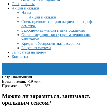
Специалисты
Акции и скидки
Назад
Акции и скидки
Спец. предложение для пациентов с проф.
осмотра.
Белоснежная улыбка в день рождения
Оплата медицинских услуг материнским
капиталом
Кредит и беспроцентная рассрочка
Бонусная система
Записаться на прием
Контакты
Петр Иванюшкин
Время чтения: ~19 мин.
Просмотров: 383
Можно ли заразиться, занимаясь
оральным сексом?