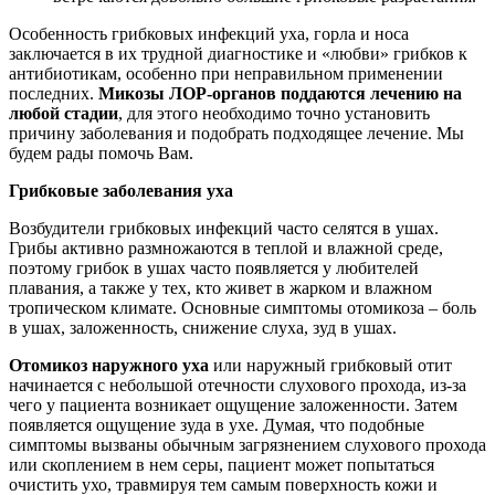
Особенность грибковых инфекций уха, горла и носа
заключается в их трудной диагностике и «любви» грибков к
антибиотикам, особенно при неправильном применении
последних.
Микозы ЛОР-органов поддаются лечению на
любой стадии
, для этого необходимо точно установить
причину заболевания и подобрать подходящее лечение. Мы
будем рады помочь Вам.
Грибковые заболевания уха
Возбудители грибковых инфекций часто селятся в ушах.
Грибы активно размножаются в теплой и влажной среде,
поэтому грибок в ушах часто появляется у любителей
плавания, а также у тех, кто живет в жарком и влажном
тропическом климате. Основные симптомы отомикоза – боль
в ушах, заложенность, снижение слуха, зуд в ушах.
Отомикоз наружного уха
или наружный грибковый отит
начинается с небольшой отечности слухового прохода, из-за
чего у пациента возникает ощущение заложенности. Затем
появляется ощущение зуда в ухе. Думая, что подобные
симптомы вызваны обычным загрязнением слухового прохода
или скоплением в нем серы, пациент может попытаться
очистить ухо, травмируя тем самым поверхность кожи и