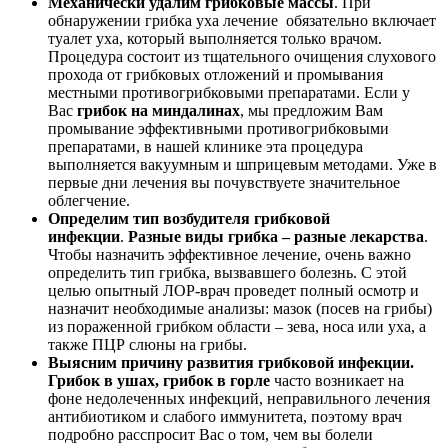
Механически удалим грибковые массы
. При
обнаружении грибка уха лечение обязательно включает
туалет уха, который выполняется только врачом.
Процедура состоит из тщательного очищения слухового
прохода от грибковых отложений и промывания
местными противогрибковыми препаратами. Если у
Вас
грибок на миндалинах
, мы предложим Вам
промывание эффективными противогрибковыми
препаратами, в нашей клинике эта процедура
выполняется вакуумным и шприцевым методами. Уже в
первые дни лечения вы почувствуете значительное
облегчение.
Определим тип возбудителя грибковой
инфекции
.
Разные виды грибка – разные лекарства
.
Чтобы назначить эффективное лечение, очень важно
определить тип грибка, вызвавшего болезнь. С этой
целью опытный ЛОР-врач проведет полный осмотр и
назначит необходимые анализы: мазок (посев на грибы)
из пораженной грибком области – зева, носа или уха, а
также ПЦР слюны на грибы.
Выясним причину развития грибковой инфекции.
Грибок в ушах, грибок в горле
часто возникает на
фоне недолеченных инфекций, неправильного лечения
антибиотиком и слабого иммунитета, поэтому врач
подробно расспросит Вас о том, чем вы болели