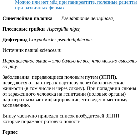
Можно или нет мёд при панкреатите, полезные рецепты
при различных формах
Синегнойная палочка
—
Pseudomonae
aeruginosa
,
П
лесневые
грибки
Aspergillia
niger
,
Д
ифтероид
Corynobacter
pseudodiphteriae
.
Источник natural-sciences.ru
Перечисленное выше – это далеко не все, что можно высеять
во рту
.
Заболевания, передающиеся половым путем (ЗППП),
передаются от партнера к партнеру через биологические
жидкости (в том числе и через слюну). При попадании слюны
от зараженного человека на гениталии (половые органы)
партнера вызывает инфицирование, что ведет к местному
воспалению.
Внизу частично приведен список возбудителей ЗППП,
которые поражают ротовую полость.
Г
ерпес