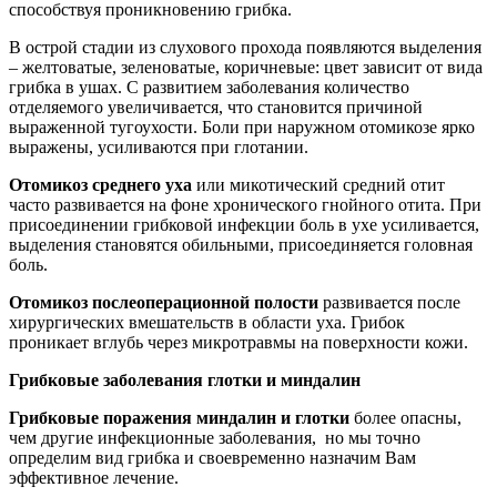
способствуя проникновению грибка.
В острой стадии из слухового прохода появляются выделения
– желтоватые, зеленоватые, коричневые: цвет зависит от вида
грибка в ушах. С развитием заболевания количество
отделяемого увеличивается, что становится причиной
выраженной тугоухости. Боли при наружном отомикозе ярко
выражены, усиливаются при глотании.
Отомикоз среднего уха
или микотический средний отит
часто развивается на фоне хронического гнойного отита. При
присоединении грибковой инфекции боль в ухе усиливается,
выделения становятся обильными, присоединяется головная
боль.
Отомикоз послеоперационной полости
развивается после
хирургических вмешательств в области уха. Грибок
проникает вглубь через микротравмы на поверхности кожи.
Грибковые заболевания глотки и миндалин
Грибковые поражения миндалин и глотки
более опасны,
чем другие инфекционные заболевания, но мы точно
определим вид грибка и своевременно назначим Вам
эффективное лечение.