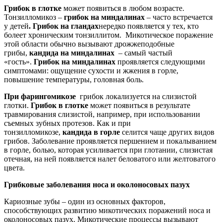
Грибок в глотке
может появиться в любом возрасте.
Тонзилломикоз –
грибок на миндалинах
– часто встречается
у детей
. Грибок на гландах
нередко появляется у тех, кто
болеет хроническим тонзиллитом. Микотическое поражение
этой области обычно вызывают дрожжеподобные
грибы,
кандида на миндалинах
– самый частый
«гость».
Грибок на миндалинах
проявляется следующими
симптомами: ощущение сухости и жжения в горле,
повышение температуры, головная боль.
При фарингомикозе
грибок локализуется на слизистой
глотки.
Грибок в глотке
может появиться в результате
травмирования слизистой, например, при использовании
съемных зубных протезов. Как и при
тонзилломикозе,
кандида в горле
селится чаще других видов
грибов. Заболевание проявляется першением и покалыванием
в горле, болью, которая усиливается при глотании, слизистая
отечная, на ней появляется налет беловатого или желтоватого
цвета.
Грибковые заболевания носа и околоносовых пазух
Кариозные зубы – один из основных факторов,
способствующих развитию микотических поражений носа и
околоносовых пазух. Микотические процессы вызывают