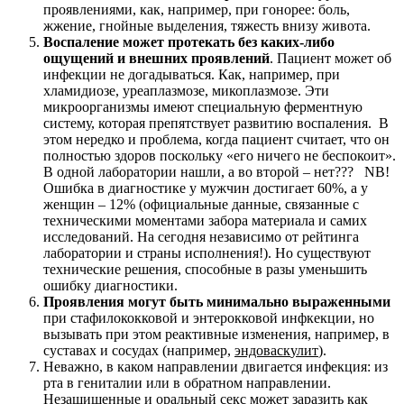
проявлениями, как, например, при гонорее: боль,
жжение, гнойные выделения, тяжесть внизу живота.
Воспаление может протекать без каких-либо
ощущений и внешних
проявлений
. Пациент может об
инфекции не догадываться. Как, например, при
хламидиозе, уреаплазмозе, микоплазмозе. Эти
микроорганизмы имеют специальную ферментную
систему, которая препятствует развитию воспаления. В
этом нередко и проблема, когда пациент считает, что он
полностью здоров поскольку «его ничего не беспокоит».
В одной лаборатории нашли, а во второй – нет??? NB!
Ошибка в диагностике у мужчин достигает 60%, а у
женщин – 12% (официальные данные, связанные с
техническими моментами забора материала и самих
исследований. На сегодня независимо от рейтинга
лаборатории и страны исполнения!). Но существуют
технические решения, способные в разы уменьшить
ошибку диагностики.
Проявления могут быть минимально выраженными
при стафилококковой и энтерокковой инфкекции, но
вызывать при этом реактивные изменения, например, в
суставах и сосудах (например,
эндовас
к
улит
).
Неважно, в каком направлении двигается инфекция: из
рта в гениталии или в обратном направлении.
Незащищенные и оральный секс может заразить как