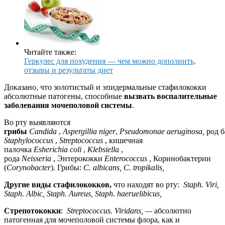
Читайте также:
Геркулес для похудения — чем можно дополнить,
отзывы и результаты диет
Доказано, что золотистый и эпидермальные стафилококки
абсолютные патогены, способные
вызвать
воспалительные
заболевания
моче
полов
ой
системы
.
Во рту выявляются
г
рибы
Candida
,
Aspergillia
niger
,
Pseudomonae
aeruginosa
,
род
б
Staphylococcus
,
Streptococcus
, кишечная
палочка
Esherichia
coli
,
Klebsiella
,
рода
Neisseria
,
Энтерококки
Enterococcus
,
Коринобактерии
(
Corynobacter
). Грибы:
C
.
albicans
,
C
.
tropikalis
,
Другие вид
ы с
тафилококк
ов
,
что находят во рту:
Staph
.
Viri
,
Staph
.
Albic
,
Staph
.
Aureus
,
Staph
.
haeruelibicus
,
Стрепотококки
:
Streptococcus
.
Virid
ans
,
—
абсолютно
патогенная для мочеполовой системы флора, как и