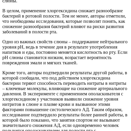
слюны.
В целом, применение хлоргексидина снижает разнообразие
бактерий в ротовой полости. Тем не менее, авторы отметили,
что необходимы исследования, которые позволят понять, как
снижение разнообразия бактерий влияют на риски развития
заболеваний в полости рта.
Одно из важных свойств слюны – поддержание нейтрального
уровня pH, ведь в течение дня в результате употребления
напитков и еды, постоянно меняется кислотность во рту. Если
pH слюны становится низким, возрастает вероятность
повреждения эмали и мягких тканей.
Кроме того, авторы подтвердили результаты другой работы, в
которой сообщали, что под действием хлоргексидина
бактерии теряют способность переводить нитраты в нитриты
– ключевые молекулы, влияющие на снижение артериального
давления. В эксперименте с применением ополаскивателя с
хлоргексидином у участников выявили снижение уровня
нитритов в слюне и плазме крови и вызванное этими
факторами повышение систолического АД. Таким образом,
исследование подтвердило результаты более ранней работы, в
которой было показано, что занятия спортом не вызывают
значительного снижения АД, если одновременно человек
пользуется ополаскивателем для полости рта с