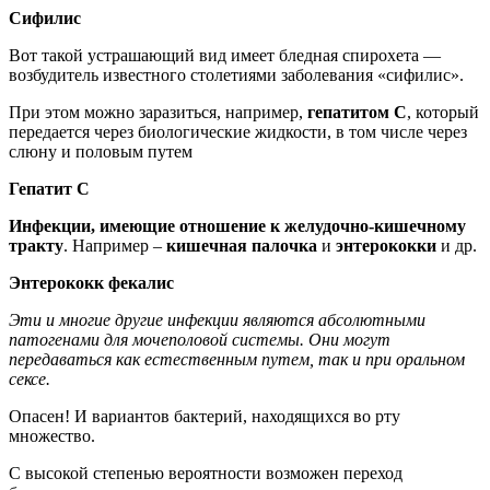
С
ифилис
Вот такой устрашающий вид имеет бледная спирохета —
возбудитель известного столетиями заболевания «сифилис».
При этом можно заразиться, например,
гепатитом
С
, который
передается через биологические жидкости, в том числе через
слюну и половым путем
Гепатит
C
И
нфекци
и
, имеющи
е
отношение к желудочно-кишечному
тракту
. Например –
кишечная палочк
а
и
энтерококки
и др.
Энтерококк
фекалис
Э
ти
и многие другие
инфекции являются
абсолютными
патоген
а
ми для мочеполовой системы
. Они
могут
передаваться как
естественным
путем, так и при оральном
сексе
.
Опасен! И вариантов бактерий, находящихся во рту
множество.
С высокой степенью вероятности возможен переход