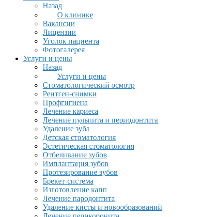
Назад
О клинике
Вакансии
Лицензии
Уголок пациента
Фотогалерея
Услуги и цены
Назад
Услуги и цены
Стоматологический осмотр
Рентген-снимки
Профгигиена
Лечение кариеса
Лечение пульпита и периодонтита
Удаление зуба
Детская стоматология
Эстетическая стоматология
Отбеливание зубов
Имплантация зубов
Протезирование зубов
Брекет-система
Изготовление капп
Лечение пародонтита
Удаление кисты и новообразований
Лечение перикоронита