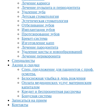
Лечение кариеса
Лечение пульпита и периодонтита
Удаление зуба
Детская стоматология
Эстетическая стоматология
Отбеливание зубов
Имплантация зубов
Протезирование зубов
Брекет-система
Изготовление капп
Лечение пародонтита
Удаление кисты и новообразований
Лечение перикоронита
Специалисты
Акции и скидки
Спец. предложение для пациентов с проф.
осмотра.
Белоснежная улыбка в день рождения
Оплата медицинских услуг материнским
капиталом
Кредит и беспроцентная рассрочка
Бонусная система
Записаться на прием
Контакты