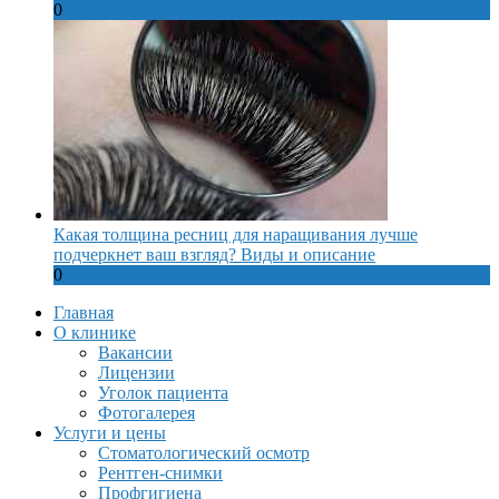
0
Какая толщина ресниц для наращивания лучше
подчеркнет ваш взгляд? Виды и описание
0
Главная
О клинике
Вакансии
Лицензии
Уголок пациента
Фотогалерея
Услуги и цены
Стоматологический осмотр
Рентген-снимки
Профгигиена