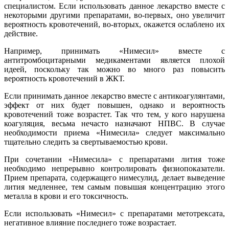
специалистом. Если использовать данное лекарство вместе с
некоторыми другими препаратами, во-первых, оно увеличит
вероятность кровотечений, во-вторых, окажется ослаблено их
действие.
Например, принимать «Нимесил» вместе с
антитромбоцитарными медикаментами является плохой
идеей, поскольку так можно во много раз повысить
вероятность кровотечений в ЖКТ.
Если принимать данное лекарство вместе с антикоагулянтами,
эффект от них будет повышен, однако и вероятность
кровотечений тоже возрастет. Так что тем, у кого нарушена
коагуляция, весьма нечасто назначают НПВС. В случае
необходимости приема «Нимесила» следует максимально
тщательно следить за свертываемостью крови.
При сочетании «Нимесила» с препаратами лития тоже
необходимо непрерывно контролировать физиопоказатели.
Прием препарата, содержащего нимесулид, делает выведение
лития медленнее, тем самым повышая концентрацию этого
металла в крови и его токсичность.
Если использовать «Нимесил» с препаратами метотрексата,
негативное влияние последнего тоже возрастает.