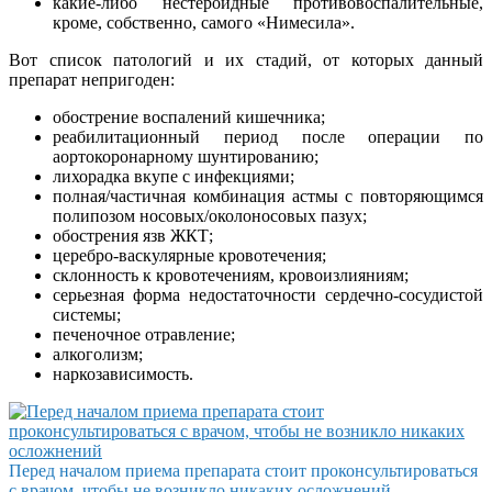
какие-либо нестероидные противовоспалительные,
кроме, собственно, самого «Нимесила».
Вот список патологий и их стадий, от которых данный
препарат непригоден:
обострение воспалений кишечника;
реабилитационный период после операции по
аортокоронарному шунтированию;
лихорадка вкупе с инфекциями;
полная/частичная комбинация астмы с повторяющимся
полипозом носовых/околоносовых пазух;
обострения язв ЖКТ;
церебро-васкулярные кровотечения;
склонность к кровотечениям, кровоизлияниям;
серьезная форма недостаточности сердечно-сосудистой
системы;
печеночное отравление;
алкоголизм;
наркозависимость.
Перед началом приема препарата стоит проконсультироваться
с врачом, чтобы не возникло никаких осложнений