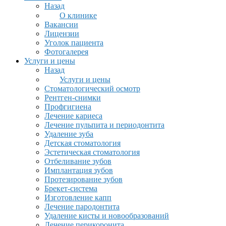
Назад
О клинике
Вакансии
Лицензии
Уголок пациента
Фотогалерея
Услуги и цены
Назад
Услуги и цены
Стоматологический осмотр
Рентген-снимки
Профгигиена
Лечение кариеса
Лечение пульпита и периодонтита
Удаление зуба
Детская стоматология
Эстетическая стоматология
Отбеливание зубов
Имплантация зубов
Протезирование зубов
Брекет-система
Изготовление капп
Лечение пародонтита
Удаление кисты и новообразований
Лечение перикоронита