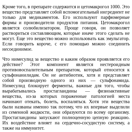
Кроме того, в препарате содержится и цетомакрогол 1000. Это
вещество представляет собой вспомогательный ингредиент не
только для медикаментов. Его используют парфюмерные
фирмы и производители продуктов питания. Цетомакрогол
является солюбилизатором. Проще говоря, он позволяет
раствориться составляющим, которые иначе этого сделать не
могут. Еще это вещество можно использовать как эмульгатор.
Если говорить короче, с его помощью можно соединить
несоединимое.
Что нимесулид за вещество и каким образом проявляется его
действие? Этот компонент является нестероидным
противовоспалительным препаратом, который относится к
сульфонанилидам. Он не антибиотик, хотя и представляет
собой производную одного из них — сульфонамида.
Нимесулид блокирует ферменты, важные для того, чтобы
вырабатывались простагландины — физиоактивные
вещества, из-за которых пораженные патологией места
начинают отекать, болеть, воспаляться. Хотя эти вещества
были названы именно так потому, что их впервые выделили
из семенной жидкости, они образуются по всему организму.
Простагландины запускают полноценную цепную реакцию.
Их воздействие влияет на сердечно-сосудистую систему, а
также на иммунитет.