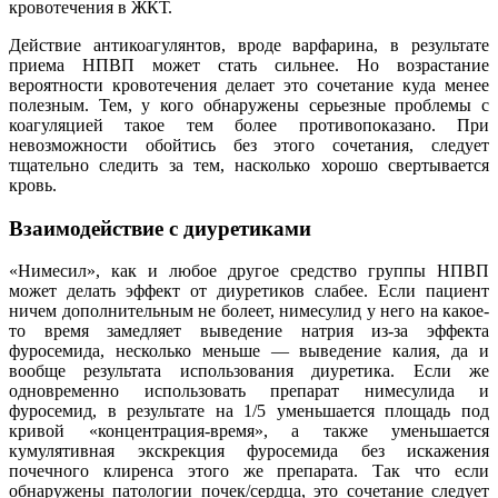
кровотечения в ЖКТ.
Действие антикоагулянтов, вроде варфарина, в результате
приема НПВП может стать сильнее. Но возрастание
вероятности кровотечения делает это сочетание куда менее
полезным. Тем, у кого обнаружены серьезные проблемы с
коагуляцией такое тем более противопоказано. При
невозможности обойтись без этого сочетания, следует
тщательно следить за тем, насколько хорошо свертывается
кровь.
Взаимодействие с диуретиками
«Нимесил», как и любое другое средство группы НПВП
может делать эффект от диуретиков слабее. Если пациент
ничем дополнительным не болеет, нимесулид у него на какое-
то время замедляет выведение натрия из-за эффекта
фуросемида, несколько меньше — выведение калия, да и
вообще результата использования диуретика. Если же
одновременно использовать препарат нимесулида и
фуросемид, в результате на 1/5 уменьшается площадь под
кривой «концентрация-время», а также уменьшается
кумулятивная экскрекция фуросемида без искажения
почечного клиренса этого же препарата. Так что если
обнаружены патологии почек/сердца, это сочетание следует