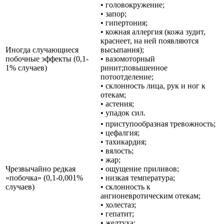
• головокружение;
• запор;
• гипертония;
• кожная аллергия (кожа зудит,
краснеет, на ней появляются
Иногда случающиеся
высыпания);
побочные эффекты (0,1-
• вазомоторный
1% случаев)
ринит;повышенное
потоотделение;
• склонность лица, рук и ног к
отекам;
• астения;
• упадок сил.
• приступообразная тревожность;
• цефалгия;
• тахикардия;
• вялость;
• жар;
Чрезвычайно редкая
• ощущение приливов;
«побочка» (0,1-0,001%
• низкая температура;
случаев)
• склонность к
ангионевротическим отекам;
• холестаз;
• гепатит;
• желтуха;