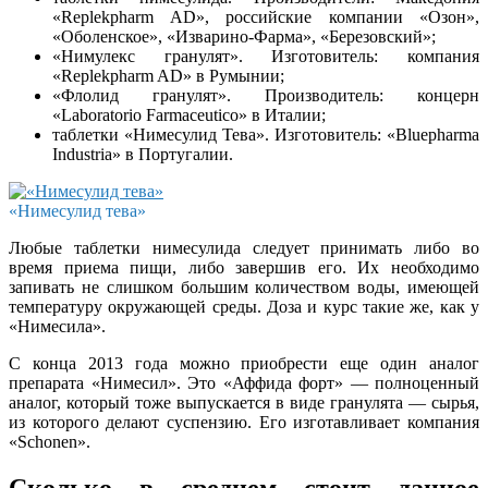
«Replekpharm AD», российские компании «Озон»,
«Оболенское», «Изварино-Фарма», «Березовский»;
«Нимулекс гранулят». Изготовитель: компания
«Replekpharm AD» в Румынии;
«Флолид гранулят». Производитель: концерн
«Laboratorio Farmaceutico» в Италии;
таблетки «Нимесулид Тева». Изготовитель: «Bluepharma
Industria» в Португалии.
«Нимесулид тева»
Любые таблетки нимесулида следует принимать либо во
время приема пищи, либо завершив его. Их необходимо
запивать не слишком большим количеством воды, имеющей
температуру окружающей среды. Доза и курс такие же, как у
«Нимесила».
С конца 2013 года можно приобрести еще один аналог
препарата «Нимесил». Это «Аффида форт» — полноценный
аналог, который тоже выпускается в виде гранулята — сырья,
из которого делают суспензию. Его изготавливает компания
«Schonen».
Сколько в среднем стоит данное