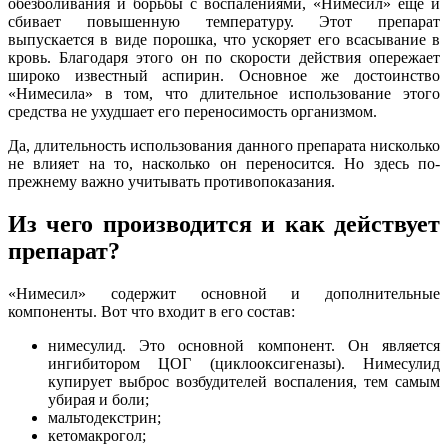
обезболивания и борьбы с воспалениями, «Нимесил» еще и
сбивает повышенную температуру. Этот препарат
выпускается в виде порошка, что ускоряет его всасывание в
кровь. Благодаря этого он по скорости действия опережает
широко известный аспирин. Основное же достоинство
«Нимесила» в том, что длительное использование этого
средства не ухудшает его переносимость организмом.
Да, длительность использования данного препарата нисколько
не влияет на то, насколько он переносится. Но здесь по-
прежнему важно учитывать противопоказания.
Из чего производится и как действует
препарат?
«Нимесил» содержит основной и дополнительные
компоненты. Вот что входит в его состав:
нимесулид. Это основной компонент. Он является
ингибитором ЦОГ (циклооксигеназы). Нимесулид
купирует выброс возбудителей воспаления, тем самым
убирая и боли;
мальтодекстрин;
кетомакрогол;