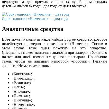
недоступном для прямых солнечных лучей и маленьких
детей. «Нимесил» годен два года от даты выпуска.
Срок годности «Нимесила» — два года
Аналогичные средства
Врач может назначить какое-нибудь другое средство, которое
подействует примерно так же, как и «Нимесил». Состав в
этом случае тоже будет похожим на это лекарство.
Специалист может назначить аналог и при аллергии больного
на тот или иной компонент данного препарата. Но обычно
такой, чтобы не вызывал некоторой «побочки». Главные
аналоги «Нимесила» таковы:
«Кокстрал»;
«Нимесулид»;
«Ремисид»;
«Найз»;
«Апонил»;
«Нимика»;
«Нимулид»;
«Нимегезик»;
«Нимид».