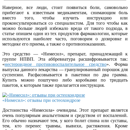
Наверное, все люди, стоит появиться боли, самовольно
прибегают к известным медикаментам, снимающим боль
вместо того, чтобы изучить инструкцию или
проконсультироваться со специалистом. Для того чтобы как
можно больше людей избежало вреда от такого подхода, в
статье опишем один из тех продуктов фармакологии, которые
используются наиболее часто, поговорим о дозировке и
методике его приема, а также о противопоказаниях.
Это средство — «Нимесил», препарат, принадлежащий к
группе НПВП. Эта аббревиатура расшифровывается так:
«
нестероидное противовоспалительное средство
». Форма
выпуска данного лекарства — гранулированный порошок для
суспензии. Расфасовывается в пакетики по два грамма.
Купить можно поштучно либо коробками по тридцать
пакетов, к которым также прилагается инструкция.
«Нимесил»: отзывы при остеохондрозе
Достоинства «Нимесила» очевидны. Этот препарат является
очень популярным анальгетиком и средством от воспалений.
Его обычно назначают тем, у кого болит спина или суставы,
тем, кто перенес травмы, вывихи, растяжения. Кроме