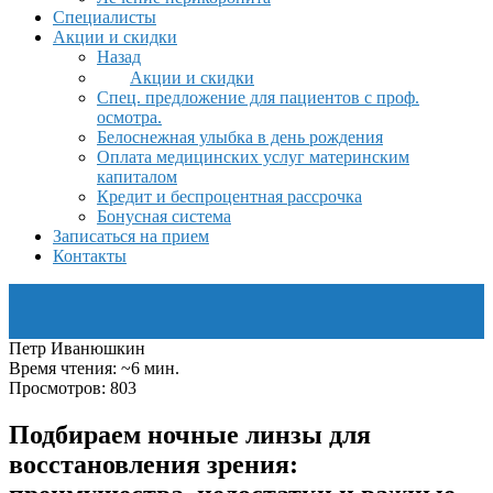
Специалисты
Акции и скидки
Назад
Акции и скидки
Спец. предложение для пациентов с проф.
осмотра.
Белоснежная улыбка в день рождения
Оплата медицинских услуг материнским
капиталом
Кредит и беспроцентная рассрочка
Бонусная система
Записаться на прием
Контакты
Петр Иванюшкин
Время чтения: ~6 мин.
Просмотров: 803
Подбираем ночные линзы для
восстановления зрения: