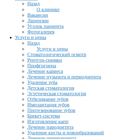
Назад
О клинике
Вакансии
Лицензии
Уголок пациента
Фотогалерея
Услуги и цены
Назад
Услуги и цены
Стоматологический осмотр
Рентген-снимки
Профгигиена
Лечение кариеса
Лечение пульпита и периодонтита
Удаление зуба
Детская стоматология
Эстетическая стоматология
Отбеливание зубов
Имплантация зубов
Протезирование зубов
Брекет-система
Изготовление капп
Лечение пародонтита
Удаление кисты и новообразований
Лечение перикоронита