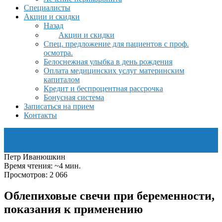
Специалисты
Акции и скидки
Назад
Акции и скидки
Спец. предложение для пациентов с проф.
осмотра.
Белоснежная улыбка в день рождения
Оплата медицинских услуг материнским
капиталом
Кредит и беспроцентная рассрочка
Бонусная система
Записаться на прием
Контакты
Петр Иванюшкин
Время чтения: ~4 мин.
Просмотров: 2 066
Облепиховые свечи при беременности,
показания к применению