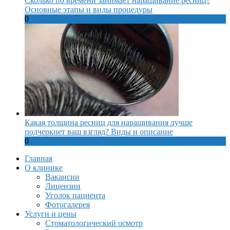
Сколько по времени занимает наращивание ресниц?
Основные этапы и виды процедуры
0
Какая толщина ресниц для наращивания лучше
подчеркнет ваш взгляд? Виды и описание
0
Главная
О клинике
Вакансии
Лицензии
Уголок пациента
Фотогалерея
Услуги и цены
Стоматологический осмотр