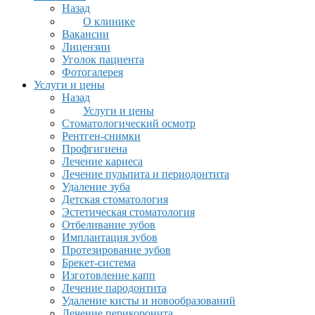
Назад
О клинике
Вакансии
Лицензии
Уголок пациента
Фотогалерея
Услуги и цены
Назад
Услуги и цены
Стоматологический осмотр
Рентген-снимки
Профгигиена
Лечение кариеса
Лечение пульпита и периодонтита
Удаление зуба
Детская стоматология
Эстетическая стоматология
Отбеливание зубов
Имплантация зубов
Протезирование зубов
Брекет-система
Изготовление капп
Лечение пародонтита
Удаление кисты и новообразований
Лечение перикоронита