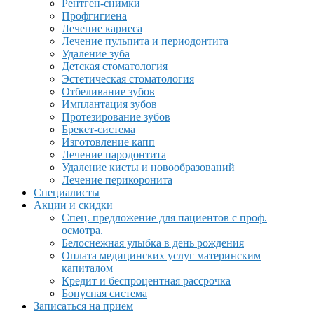
Рентген-снимки
Профгигиена
Лечение кариеса
Лечение пульпита и периодонтита
Удаление зуба
Детская стоматология
Эстетическая стоматология
Отбеливание зубов
Имплантация зубов
Протезирование зубов
Брекет-система
Изготовление капп
Лечение пародонтита
Удаление кисты и новообразований
Лечение перикоронита
Специалисты
Акции и скидки
Спец. предложение для пациентов с проф.
осмотра.
Белоснежная улыбка в день рождения
Оплата медицинских услуг материнским
капиталом
Кредит и беспроцентная рассрочка
Бонусная система
Записаться на прием