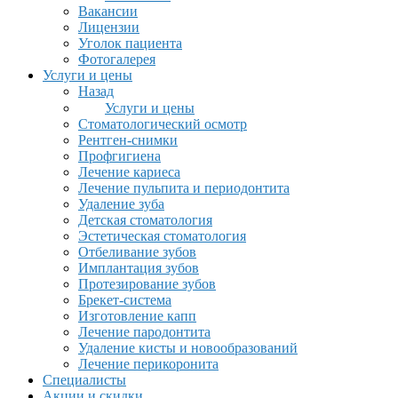
Вакансии
Лицензии
Уголок пациента
Фотогалерея
Услуги и цены
Назад
Услуги и цены
Стоматологический осмотр
Рентген-снимки
Профгигиена
Лечение кариеса
Лечение пульпита и периодонтита
Удаление зуба
Детская стоматология
Эстетическая стоматология
Отбеливание зубов
Имплантация зубов
Протезирование зубов
Брекет-система
Изготовление капп
Лечение пародонтита
Удаление кисты и новообразований
Лечение перикоронита
Специалисты
Акции и скидки