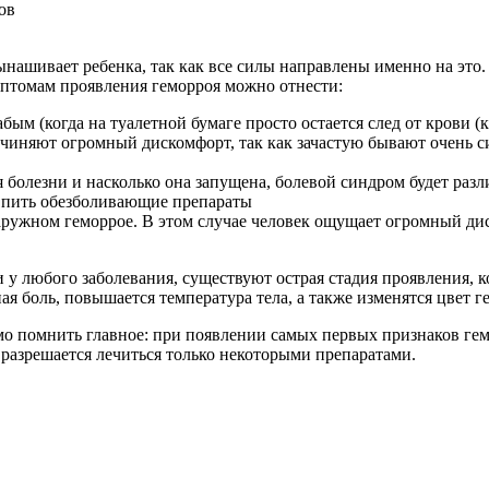
ов
нашивает ребенка, так как все силы направлены именно на это. 
мптомам проявления геморроя можно отнести:
бым (когда на туалетной бумаге просто остается след от крови (к
ричиняют огромный дискомфорт, так как зачастую бывают очень 
ия болезни и насколько она запущена, болевой синдром будет ра
я пить обезболивающие препараты
ружном геморрое. В этом случае человек ощущает огромный дис
и у любого заболевания, существуют острая стадия проявления, 
ная боль, повышается температура тела, а также изменятся цвет
 помнить главное: при появлении самых первых признаков гемор
 разрешается лечиться только некоторыми препаратами.