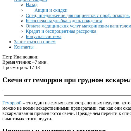
Назад
Акции и скидки
Спец. предложение для пациентов с проф. осмотра.
Белоснежная улыбка в день рождения
Оплата медицинских услуг материнским капитало
Кредит и беспроцентная рассрочка
Бонусная система
Записаться на прием
Контакты
Петр Иванюшкин
Время чтения: ~7 мин.
Просмотров: 17 181
Свечи от геморроя при грудном вскар
Геморрой
– это один из самых распространенных недугов, кото
можно не всеми лекарственными препаратами, так как они оказ
вскармливания применяются свечи. Прежде чем перейти к спис
симптомах этого недуга.
Причины и симптомы геморроя