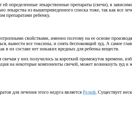
т ей определенные лекарственные препараты (свечи), в зависимос
льно лекарства из вышеприведенного списка тоже, так как все л
ом препаратами ребенку.
тропными свойствами, именно поэтому на ее основе производят
я, вывести все токсины, и снять беспокоящий зуд. А самое гла
ак в их составе нет никаких вредных для ребенка веществ.
им свечам у них получилось за короткий промежуток времени, изб
кция на некоторые компоненты свечей, может возникнуть зуд и ж
атов для лечения этого недуга является
Релиф.
Существует неско