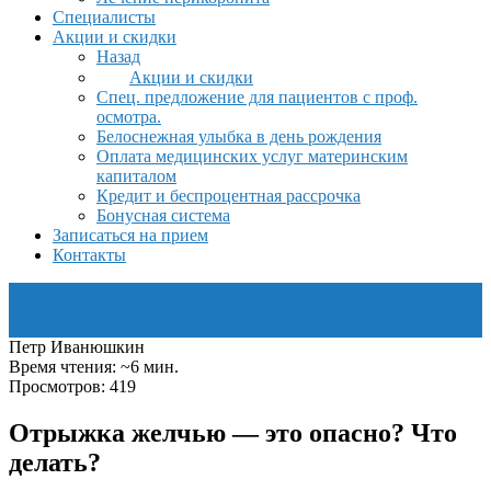
Специалисты
Акции и скидки
Назад
Акции и скидки
Спец. предложение для пациентов с проф.
осмотра.
Белоснежная улыбка в день рождения
Оплата медицинских услуг материнским
капиталом
Кредит и беспроцентная рассрочка
Бонусная система
Записаться на прием
Контакты
Петр Иванюшкин
Время чтения: ~6 мин.
Просмотров: 419
Отрыжка желчью — это опасно? Что
делать?