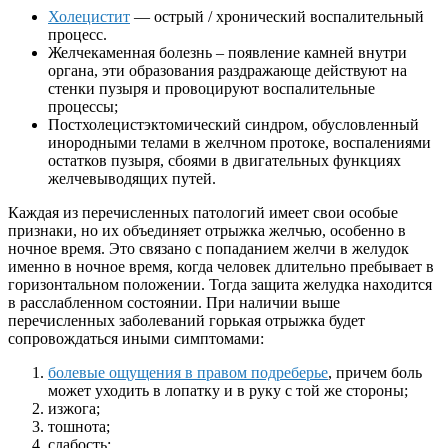
Холецистит
— острый / хронический воспалительный
процесс.
Желчекаменная болезнь – появление камней внутри
органа, эти образования раздражающе действуют на
стенки пузыря и провоцируют воспалительные
процессы;
Постхолецистэктомический синдром, обусловленный
инородными телами в желчном протоке, воспалениями
остатков пузыря, сбоями в двигательных функциях
желчевыводящих путей.
Каждая из перечисленных патологий имеет свои особые
признаки, но их объединяет отрыжка желчью, особенно в
ночное время. Это связано с попаданием желчи в желудок
именно в ночное время, когда человек длительно пребывает в
горизонтальном положении. Тогда защита желудка находится
в расслабленном состоянии. При наличии выше
перечисленных заболеваний горькая отрыжка будет
сопровождаться иными симптомами:
болевые ощущения в правом подреберье
, причем боль
может уходить в лопатку и в руку с той же стороны;
изжога;
тошнота;
слабость;