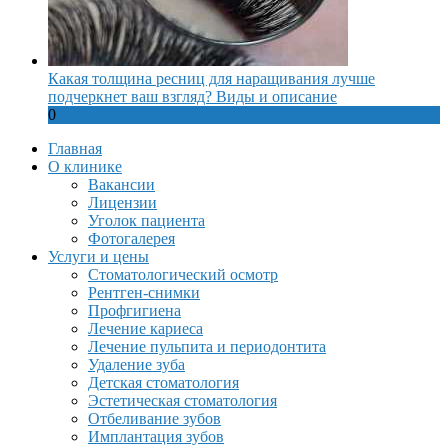
Какая толщина ресниц для наращивания лучше
подчеркнет ваш взгляд? Виды и описание
0
Главная
О клинике
Вакансии
Лицензии
Уголок пациента
Фотогалерея
Услуги и цены
Стоматологический осмотр
Рентген-снимки
Профгигиена
Лечение кариеса
Лечение пульпита и периодонтита
Удаление зуба
Детская стоматология
Эстетическая стоматология
Отбеливание зубов
Имплантация зубов