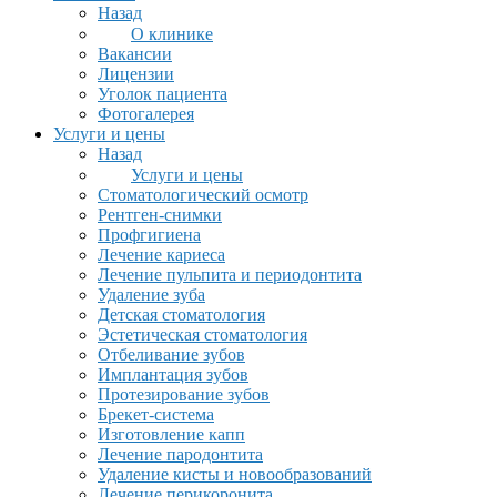
Назад
О клинике
Вакансии
Лицензии
Уголок пациента
Фотогалерея
Услуги и цены
Назад
Услуги и цены
Стоматологический осмотр
Рентген-снимки
Профгигиена
Лечение кариеса
Лечение пульпита и периодонтита
Удаление зуба
Детская стоматология
Эстетическая стоматология
Отбеливание зубов
Имплантация зубов
Протезирование зубов
Брекет-система
Изготовление капп
Лечение пародонтита
Удаление кисты и новообразований
Лечение перикоронита