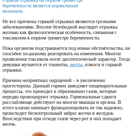
Горькая отрыжка на первом триместре
беременности является нормальным
явлением.
Не все причины горькой отрыжки являются грозными
заболеваниями. Вполне безобидной выглядит отрыжка
желчью как физиологическая особенность, связанная с
токсикозом в первом триместре беременности.
Пока организм подстраивается под новые обстоятельства, он
способен по-разному реагировать на изменения. Многие
проявления токсикоза носят диспепсический характер. Тогда
девушки мучаются от тошноты,
рвоты
, изжоги и горькой
отрыжки.
Причина неприятных ощущений – в увеличении
прогестерона. Данный гормон замедляет пищеварительные
процессы, это приводит к образованию газов, которые
нередко провоцируют отрыжку. Гормональные сдвиги
расслабляюще действуют на многие мышцы и органы. В
итоге клапан начинает функционировать не так надежно,
происходит бесконтрольный заброс желчи в желудок.
Впоследствии при отходе газов через рот в них попадает
желчь.